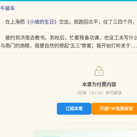
老牛破车
在上海把《
小坡的生日
》交出，就跑回北平；住了三四个月
被约到济南去教书。到校后，忙着预备功课，也没工夫写什么
门与南门的炮眼，我便自然的想起“五三”惨案；我开始打听关于…
本章为付费内容
3
珍珠（￥
0.30
）即可解锁
订阅本章
开通VIP免费阅读