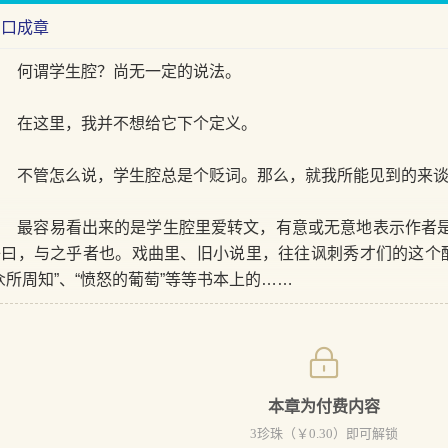
出口成章
何谓学生腔？尚无一定的说法。
在这里，我并不想给它下个定义。
不管怎么说，学生腔总是个贬词。那么，就我所能见到的来谈
最容易看出来的是学生腔里爱转文，有意或无意地表示作者是
子曰，与之乎者也。戏曲里、旧小说里，往往讽刺秀才们的这个酸
众所周知”、“愤怒的葡萄”等等书本上的……
本章为付费内容
3
珍珠（￥
0.30
）即可解锁