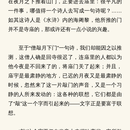
在夜月之下推着山门，正要进去庙里：很平凡的
一件事，哪值得一个诗人去写成一句诗呢？……
如其这诗人是《水浒》内的海阇黎，他所推的门
并不是寺庙的，那或许还有一点小说的兴趣。
至于“僧敲月下门”一句诗，我们却能因之以推
测，这僧人确是回寺很迟了，连庙里的人都以为
他今夜是不回来了的，将庙门关了起来；并且，
庙宇是最肃静的地方，已迟的月夜又是最肃静的
时候，忽然来了这一片敲门的声音，又是一个习
静的人所来发动的：这各种的联想，它们都是由
了“敲”这一个字而引起来的——文字正是要富于联
想。