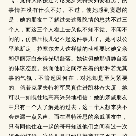
气，觉得大家接连讨论克罗夫特夫妇要租房子的
事情并没有什么不好。不过，使她感到宽慰的
是，她的朋友中了解过去这段隐情的总共不过三
个人，而这三个人看上去又似不知不觉、不闻不
问的，仿佛压根儿记不起这件事儿了。她可以公
平地断定，拉塞尔夫人这样做的动机要比她父亲
和伊丽莎白来得光明磊落。她钦佩她那镇静自若
的体谅态度。然而他们之间存在着的那种若无其
事的气氛，不管起因何在，对她却是至为紧要
的。倘若克罗夫特将军果真住进凯林奇大厦，她
可以一如既往地高高兴兴地相信：她的亲戚朋友
中只有三个人了解她的过去，这三个人想来决不
会走漏一点风声。而在温特沃思的亲戚朋友中，
只有同他住在一起的哥哥知道他们之间有过一次