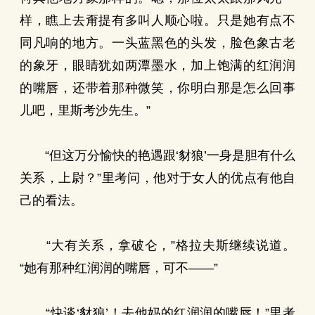
样，瞧上去甭提有多叫人顺心啦。只是她有点不
同凡响的地方。一头蓝黑色的头发，脸色象古老
的象牙，眼睛犹如两潭墨水，加上饱满的红润润
的嘴唇，还带着那种微笑，你明白那是怎么回事
儿吧，里斯考沙先生。”
“但这万分愉快的艳遇跟‘豺狼’一身是胆有什么
关系，上尉？”里考问，他对于女人的优点有他自
己的看法。
“大有关系，拿破仑，”格拉夫斯继续说道。
“她有那种红润润的嘴唇，可不——”
“快谈‘豺狼’！去他妈的红润润的嘴唇！”里考