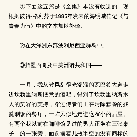
①下面这五篇是《全集》本没有收进的，现
根据彼得·格利芬于1985年发表的海明威传记《与
青春为伍》中的文本加以补译。
②在大洋洲东部波利尼西亚群岛中。
③指墨西哥及中美洲诸共和国——
一月，我从被风刮得光溜溜的瓦巴希大道走
进坎勃里纳斯惬意的酒吧，得到了坎勃里纳斯木
人的笑容的支持，穿过侍者们正在清除套餐的残
羹剩饭的餐厅，一阵风似地走进这窄小的后屋。
有两个我以前在咖啡馆见过的男人正坐在三张桌
子中的一张旁，面前摆着几瓶半空的没有商标的