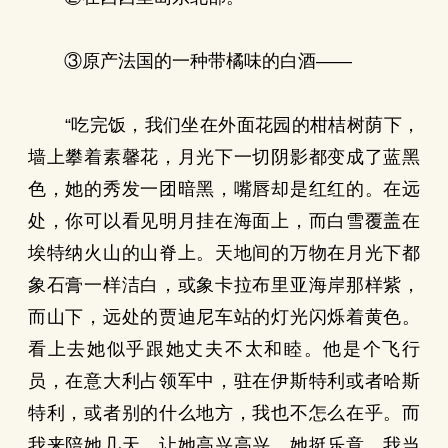
③原产法国的一种带橘味的白酒——
“吃完饭，我们坐在外面花园的柑桔树荫下，
墙上攀着素馨花，月光下一切阴影都变成了蓝黑
色，她的秀发一团暗黑，嘴唇却是红红的。在远
处，你可以看见明月挂在海面上，而白雪覆盖在
埃特纳火山的山脊上。天地间的万物在月光下都
象石膏一样洁白，或象卡拉布里亚海岸那样紫，
而山下，远处的贾迪尼车站的灯光闪烁着黄色。
看上去她似乎跟她丈夫不太和睦。他是个飞行
员，在意大利占领军中，驻在伊斯特利或者哈斯
特利，或者别的什么地方，我也不怎么在乎。而
我来陪她几天，让她高兴高兴，她挺乐意。我当