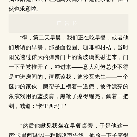
然也乐意啦。
广告位
“得，第二天早晨，我们正在吃早餐，或者他
们所谓的早餐，那是面包圈、咖啡和柑桔，当时
阳光透过偌大的弹簧门上的窗玻璃照射进来，门
一下子被推开了，冲进来——意大利佬总少不得
是冲进房间的，请原谅我，迪沙瓦先生——一个
挺帅的家伙，腮帮子上横着一道疤，披件漂亮的
象演戏用的蓝披肩，黑靴子擦得锃亮，佩着一把
剑，喊道：‘卡里西玛！’
“然后他瞅见我坐在早餐桌旁，于是他这一
声‘卡里西玛’以一种咯咯声告终。他脸一下子变得