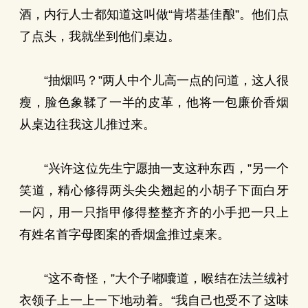
酒，内行人士都知道这叫做“肯塔基佳酿”。他们点
了点头，我就坐到他们桌边。
“抽烟吗？”两人中个儿高一点的问道，这人很
瘦，脸色象鞣了一半的皮革，他将一包廉价香烟
从桌边往我这儿推过来。
“兴许这位先生宁愿抽一支这种东西，”另一个
笑道，精心修得两头尖尖翘起的小胡子下面白牙
一闪，用一只指甲修得整整齐齐的小手把一只上
有姓名首字母图案的香烟盒推过桌来。
“这不奇怪，”大个子嘟囔道，喉结在法兰绒衬
衣领子上一上一下地动着。“我自己也受不了这味