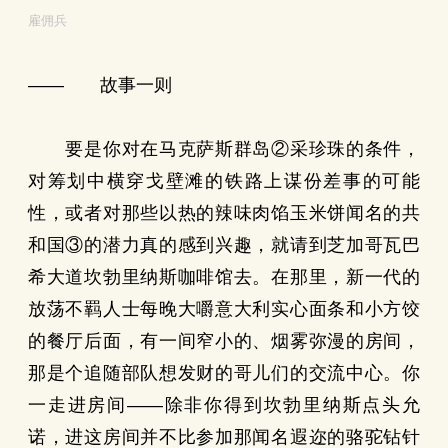
雇佣兵
—— 故事一则
要是你对在马克萨斯群岛②采珍珠的条件，
对筹划中横穿戈壁滩的铁路上谋份差事的可能
性，或者对那些以热的辣味肉馅玉米饼闻名的共
和国③的潜力真的感到兴趣，就请到芝加哥瓦巴
希大道坎勃里纳斯咖啡馆去。在那里，新一代的
放荡不羁人士每晚大嚼意大利实心面条和小方饺
的餐厅后面，有一间窄小的、烟雾弥漫的房间，
那是个追随部队想发财的哥儿们的交流中心。你
一走进房间——除非你得到坎勃里纳斯点头允
诺，进这房间并不比参加那闻名遐迩的骆驼钻针