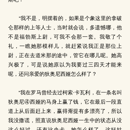
“我不是，明摆着的，如果是个象这里的拿破
仑那样的上等人士，当时就会说，多遗憾哪，他
不是福勃斯上尉，可我不会那一套。我敬了个
礼，一瞧她那模样儿，就赶紧说我正是那位上
尉，正在去道米那的途中，管它在哪儿呢。她高
兴极了，可是说她原以为我要过三四天才能来
呢，还问亲爱的狄奥尼西娅怎么样了？
“我在罗马曾经去过柯索·卡瓦利，在一条名叫
狄奥尼④西娅的马身上赢了钱，它在最后一段直
道上从后面赶上来，赢得甭提有多漂亮了，所以
我没撒谎，照直说狄奥尼西娅一生中的状态从没
这么好过。还有比央卡，她怎么样了，这好姑