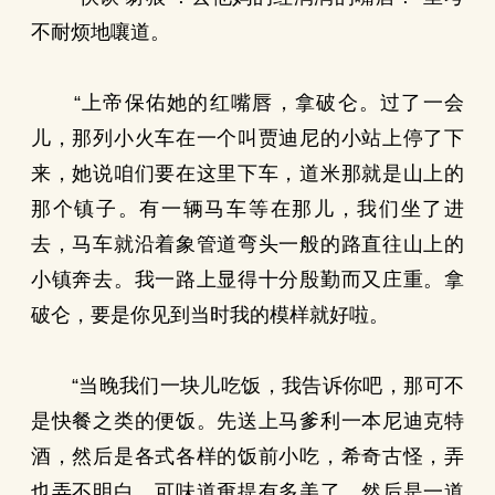
不耐烦地嚷道。
“上帝保佑她的红嘴唇，拿破仑。过了一会
儿，那列小火车在一个叫贾迪尼的小站上停了下
来，她说咱们要在这里下车，道米那就是山上的
那个镇子。有一辆马车等在那儿，我们坐了进
去，马车就沿着象管道弯头一般的路直往山上的
小镇奔去。我一路上显得十分殷勤而又庄重。拿
破仑，要是你见到当时我的模样就好啦。
“当晚我们一块儿吃饭，我告诉你吧，那可不
是快餐之类的便饭。先送上马爹利一本尼迪克特
酒，然后是各式各样的饭前小吃，希奇古怪，弄
也弄不明白，可味道甭提有多美了。然后是一道