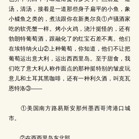
汤，清汤，接着是一道那些身子扁平的小鱼，象
小鲽鱼之类的，煮法跟你在新奥尔良①卢骚酒家
吃的软壳蟹一样。烤小火鸡，浇汁挺怪的，还有
勃朗特葡萄酒，跟融化了的红宝石差不离。他们
在埃特纳火山②上种葡萄，你知道，他们不让把
葡萄运出意大利，运出西西里岛。至于甜食，我
们吃了意大利人称作面点的那种挺特别的皱皮玩
意儿和土耳其黑咖啡，还有一种利久酒，叫克瓦
恩特洛③——
①美国南方路易斯安那州墨西哥湾港口城
市。
②在西西里岛东北部。