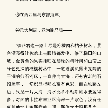
③在西西里岛东部海岸。
④意大利语，意为跑马场——
“铁路右边一路上尽是柠檬园和桔子树丛，景
色漂亮得让你瞧上去眼睛都发疼。修了梯田的山
坡，金黄色的果实掩映在碧绿的树叶间和山峦上
绿色更深的橄榄树丛中，一道道溪流露出宽阔的
干涸的卵石河床，一直伸向大海，还有古老的石
砌屋宇，一切都显得那么富有色彩。而在铁路左
边，只见一片大海，海水比拿不勒斯湾水要蓝得
多，对面的卡拉布里亚区海岸一片紫色，没有任
何其他地方象那样的。嗯，那位太太跟那风光一