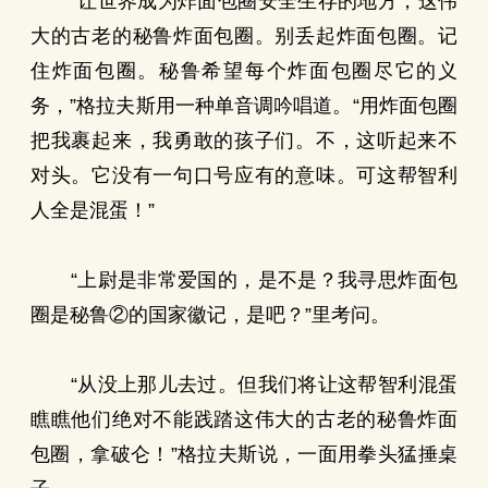
“让世界成为炸面包圈安全生存的地方，这伟
大的古老的秘鲁炸面包圈。别丢起炸面包圈。记
住炸面包圈。秘鲁希望每个炸面包圈尽它的义
务，”格拉夫斯用一种单音调吟唱道。“用炸面包圈
把我裹起来，我勇敢的孩子们。不，这听起来不
对头。它没有一句口号应有的意味。可这帮智利
人全是混蛋！”
“上尉是非常爱国的，是不是？我寻思炸面包
圈是秘鲁②的国家徽记，是吧？”里考问。
“从没上那儿去过。但我们将让这帮智利混蛋
瞧瞧他们绝对不能践踏这伟大的古老的秘鲁炸面
包圈，拿破仑！”格拉夫斯说，一面用拳头猛捶桌