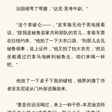
法国佬弯了弯腰，“达尼·里考中尉。”
“这个拿破仑——，”皮革脸无动于衷地接着
说，“跟我是秘鲁皇家共和部队的官儿，拿着车票
在往纽约奔。”他拍了一下大衣口袋。“到那儿去见
秘鲁领事，送上证件，”他又拍了拍大衣兜，“然后
坐船通过巴拿马地峡到秘鲁去。咱们来喝一杯
吧。”
他按了一下桌子下面的键钮，矮胖的撒丁侍
者安东尼诺从门外探进脑袋来。
“要是你还没喝过，来上一杯干邑-本尼迪克特