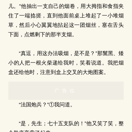
儿。”他抽出一支自己的烟卷，用大拇指和食指夹
住了一端捻搓，直到他面前桌上堆起了一小堆烟
草，然后小心翼翼地拈起这一团烟丝，塞在舌头
下面，点燃剩下的那半支烟。
“真逗，用这办法吸烟，是不是？”那黧黑、矮
小的人把一根火柴递给我时，笑着说道。我把烟
盒还给他时，注意到盒上交叉的大炮图案。
广告位
“法国炮兵？”①我问道。
“是，先生；七十五支队的！”他又笑了笑，整