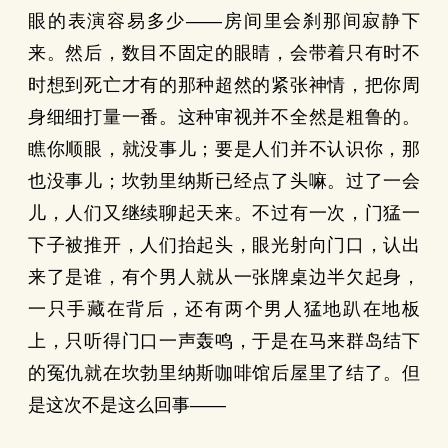
眼的表演容易多少——房间里会刹那间寂静下
来。然后，数目不固定的眼睛，会带着只有时不
时想到死亡才有的那种超然的紧张神情，把你周
身细细打量一番。这种审视并不全然是粗鲁的。
瞧你顺眼，就没事儿；要是人们并不认识你，那
也没事儿；坎勃里纳斯已经点了头嘛。过了一会
儿，人们又继续聊起天来。不过有一次，门猛一
下子被推开，人们抬起头，眼光射向门口，认出
来了是谁，有个男人就从一张牌桌边半欠起身，
一只手藏在背后，还有两个男人猛地趴在地板
上，只听得门口一声轰鸣，于是在马来群岛结下
的冤仇就在坎勃里纳斯咖啡馆后屋里了结了。但
是这次不是这么回事——