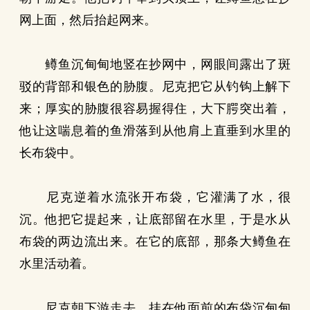
网上面，然后抬起网来。
鳟鱼沉甸甸地竖在抄网中，网眼间露出了斑
驳的背部和银色的胁腹。尼克把它从钓钩上解下
来；厚实的胁腹很容易握得住，大下腭突出着，
他让这喘息着的鱼滑落到从他肩上直垂到水里的
长布袋中。
尼克逆着水流张开布袋，它灌满了水，很
沉。他把它提起来，让底部留在水里，于是水从
布袋的两边流出来。在它的底部，那条大鳟鱼在
水里活动着。
尼克朝下游走去。挂在他面前的布袋沉甸甸