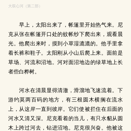
大双心河（第二部）
早上，太阳出来了，帐篷里开始热气来。尼
克从张在帐篷开口处的蚊帐纱下爬出来，观看晨
光。他爬出来时，摸到小草湿漉漉的。他手里拿
着长裤和鞋子。太阳刚从小山后爬上来。面前是
草场、河流和沼地。河对面沼地边的绿草地上长
者些白桦树。
河水在清晨显得清澈，滑溜地飞速流着。下
游约莫两百码的地方，有三根圆木横搁在流水
上，从这岸一直到彼岸。它们使被拦住在后面的
河水又清又深。尼克看着的当儿，有只水貂从圆
木上跨过河去，钻进沼地。尼克很兴奋。他被这