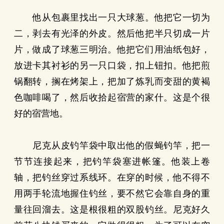
他从包裹里找出一只大球葱。他把它一切为
二，剥去有光泽的外皮。然后他把半只切成一片
片，做成了球葱三明治。他把它们用油纸包好，
放进卡其衬衫的另一只口袋，扣上钮扣。他把煎
锅翻转，搁在烤架上，把加了炼乳而变甜的黄褐
色咖啡喝了，然后收拾起宿营的家什。这是个很
好的宿营地。
尼克从皮钓竿袋中取出他的假蝇钓竿，把一
节节连接起来，把钓竿袋塞进帐篷。他装上卷
轴，把钓丝穿过系线环。在穿的时候，他不得不
用两手轮流地握住钓丝，要不然它会靠自身的重
量往回溜去。这是根很粗的双股钓丝。尼克好久