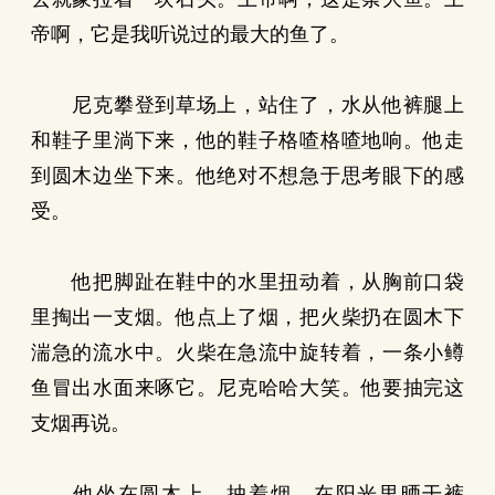
帝啊，它是我听说过的最大的鱼了。
尼克攀登到草场上，站住了，水从他裤腿上
和鞋子里淌下来，他的鞋子格喳格喳地响。他走
到圆木边坐下来。他绝对不想急于思考眼下的感
受。
他把脚趾在鞋中的水里扭动着，从胸前口袋
里掏出一支烟。他点上了烟，把火柴扔在圆木下
湍急的流水中。火柴在急流中旋转着，一条小鳟
鱼冒出水面来啄它。尼克哈哈大笑。他要抽完这
支烟再说。
他坐在圆木上，抽着烟，在阳光里晒干裤