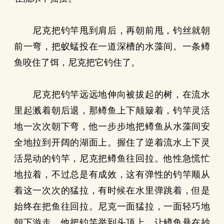
尼克把钓竿甩到肩后，再朝前甩，钓丝就朝
前一弯，把蚁蜢投在一道深槽的水藻间。一条鳟
鱼咬住了饵，尼克把它钓住了。
尼克把钓竿远远地伸向被拔起的树，在流水
里起溅着朝后退，那鳟鱼上下颠簸着，钓竿灵活
地一次次朝下弯，他一步步地把鳟鱼从水藻间安
全地拉到开阔的湖面上。握住了逆着流水上下灵
活晃动的钓竿，尼克把鳟鱼往回拉。他性急慌忙
地拉着，不过总是有成效，这有弹性的钓竿顺从
着这一次次的猛拉，有时候在水里弹跳着，但是
始终在把鱼往回拉。尼克一面猛拉，一面轻巧地
朝下游走。他把钓竿举到头顶上，让鳟鱼悬在抄