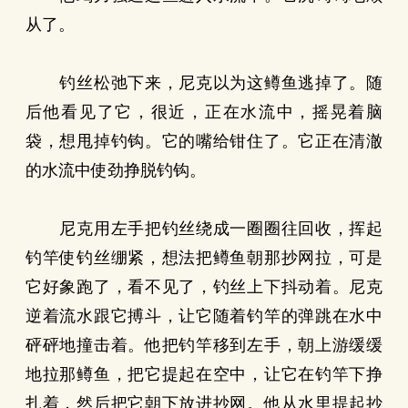
从了。
钓丝松弛下来，尼克以为这鳟鱼逃掉了。随
后他看见了它，很近，正在水流中，摇晃着脑
袋，想甩掉钓钩。它的嘴给钳住了。它正在清澈
的水流中使劲挣脱钓钩。
尼克用左手把钓丝绕成一圈圈往回收，挥起
钓竿使钓丝绷紧，想法把鳟鱼朝那抄网拉，可是
它好象跑了，看不见了，钓丝上下抖动着。尼克
逆着流水跟它搏斗，让它随着钓竿的弹跳在水中
砰砰地撞击着。他把钓竿移到左手，朝上游缓缓
地拉那鳟鱼，把它提起在空中，让它在钓竿下挣
扎着，然后把它朝下放进抄网。他从水里提起抄