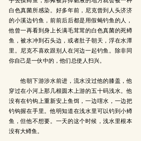
手去摸鳟鱼，那摊被弄掉黏液的地方就会被一种
白色真菌所感染。好多年前，尼克曾到人头济济
的小溪边钓鱼，前前后后都是用假蝇钓鱼的人，
他曾一再看到身上长满毛茸茸的白色真菌的死鳟
鱼，被水冲到石头边，或者肚子朝天，浮在水潭
里。尼克不喜欢跟别人在河边一起钓鱼。除非同
你自己是一伙中的，他们总使人扫兴。
他朝下游涉水前进，流水没过他的膝盖，他
穿过在小河上那几根圆木上游的五十码浅水。他
没有在钓钩上重新安上鱼饵，一边嗐水，一边把
钓钩握在手里。他明知道在浅水里可以钓到小鳟
鱼，但他不想要。一天的这个时候，浅水里根本
没有大鳟鱼。