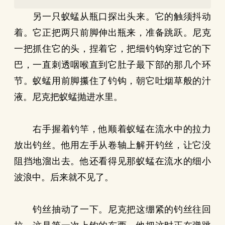
另一只蚁蜢从瓶口探出头来。它的触须抖动
着。它正把两只前脚伸出瓶来，准备跳跃。尼克
一把抓住它的头，捏着它，把细钓钩穿过它的下
巴，一直刺透咽喉直到它肚子最下部的那几个环
节。蚁蜢用前脚攥住了钓钩，朝它吐烟草般的汁
液。尼克把蚁蜢抛进水里。
右手握着钓竿，他顺着蚁蜢在流水中的拉力
放出钓丝。他用左手从卷轴上解开钓丝，让它没
阻挡地溜出去。他还看得见那蚁蜢在流水的细小
波浪中。后来就不见了。
钓丝抽动了一下。尼克把这绷紧的钓丝往回