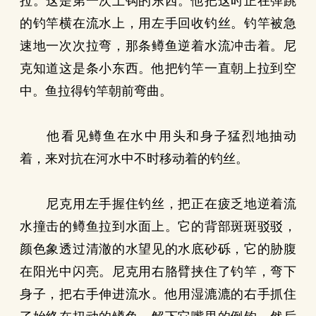
拉。这是第一次上钩的东西。他把这时正在弹跳
的钓竿横在流水上，用左手回收钓丝。钓竿被急
速地一次次拉弯，那条鳟鱼逆着水流冲击着。尼
克知道这是条小东西。他把钓竿一直朝上拉到空
中。鱼拉得钓竿朝前弯曲。
他看见鳟鱼在水中用头和身子猛烈地抽动
着，来对抗在河水中不时移动着的钓丝。
尼克用左手握住钓丝，把正在疲乏地逆着流
水撞击的鳟鱼拉到水面上。它的背部斑斑驳驳，
颜色象透过清澈的水望见的水底砂砾，它的胁腹
在阳光中闪亮。尼克用右胳臂挟住了钓竿，弯下
身子，把右手伸进流水。他用湿漉漉的右手抓住