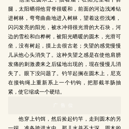
腿，太阳晒得他背脊很暖和，前面的河边浅滩钻
进树林，弯弯曲曲地进入树林，望着这些浅滩，
闪闪发亮的阳光，被水冲得很光滑的大石块，河
边的雪松和白桦树，被阳光晒暖的圆木，光滑可
坐，没有树起，摸上去很古老；失望的感觉慢慢
儿从他心头消失了。这种失望之感是在使他肩膀
发痛的刺激袭来之后猛地出现的，现在慢慢儿消
失了。眼下没问题了。钓竿起搁在圆木上，尼克
在接钩绳上重新系上一个钓钩，把那截羊肠抽
紧，使它缩成一个硬结。
广告位
他穿上钓饵，然后捡起钓竿，走到圆木的另
一端，准备跨进水中，那儿水并不太深。圆木的