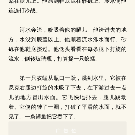
贴在腿儿上。他感到鞋底踩在砂砾上。冷水使他
连连打冷战。
河水奔流，吮吸着他的腿儿。他跨进去的地
方，水没到膝盖以上。他顺着流水涉水而行。砂
砾在他鞋底擦过。他低头看看在每条腿下打旋的
流水，倒转玻璃瓶，打算捉一只蚁蜢。
第一只蚁蜢从瓶口一跃，跳到水里。它被在
尼克右腿边打旋的水吸了下去，在下游过去一点
儿的地方冒出水面。它飞快地扑去，腿儿踢动
着。它倏的转了一圈，打破了平滑的水面，就不
见了。一条鳟鱼把它吞下了。
广告位