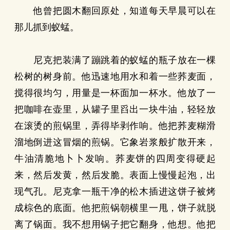
他曾把圆木翻回原处，知道每天早晨可以在
那儿抓到蚁蜢。
尼克把装满了蹦跳着的蚁蜢的瓶子放在一棵
松树的树身前。他迅速地用水和着一些荞麦面，
搅得很均匀，用量是一杯面加一杯水。他放了一
把咖啡在壶里，从罐子里舀出一块牛油，轻轻放
在滚烫的煎锅里，弄得毕剥作响。他把荞麦糊滑
溜地倒进这冒烟的煎锅。它象岩浆般扩散开来，
牛油清脆地卜卜发响。荞麦饼的四周变得硬起
来，然后发黄，然后发脆。表面上慢慢起泡，出
现气孔。尼克拿一瓶干净的松木插进这饼子被烤
成棕色的底面。他把煎锅朝横里一甩，饼子就脱
离了锅面。我不想用锅子把它翻身，他想。他把