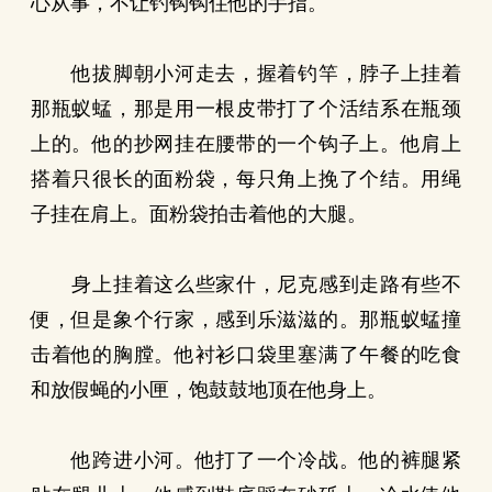
心从事，不让钓钩钩住他的手指。
他拔脚朝小河走去，握着钓竿，脖子上挂着
那瓶蚁蜢，那是用一根皮带打了个活结系在瓶颈
上的。他的抄网挂在腰带的一个钩子上。他肩上
搭着只很长的面粉袋，每只角上挽了个结。用绳
子挂在肩上。面粉袋拍击着他的大腿。
身上挂着这么些家什，尼克感到走路有些不
便，但是象个行家，感到乐滋滋的。那瓶蚁蜢撞
击着他的胸膛。他衬衫口袋里塞满了午餐的吃食
和放假蝇的小匣，饱鼓鼓地顶在他身上。
他跨进小河。他打了一个冷战。他的裤腿紧