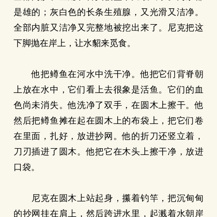
是雄的；灰白色的长条生殖腺，又光滑又洁净。
全部内脏又洁净又完整地被挖出来了。尼克把这
下脚抛在岸上，让水貂来觅食。
他把鳟鱼在河水中洗干净。他把它们背脊朝
上放在水中，它们看上去很象是活鱼。它们的血
色尚未消失。他洗净了双手，在圆木上擦干。他
然后把鳟鱼摊在起在圆木上的布袋上，把它们卷
在里面，扎好，放进抄网。他的折刀还竖立着，
刀刃插进了圆木。他把它在木头上擦干净，放进
口袋。
尼克在圆木上站起身，攥着钓竿，把沉甸甸
的抄网挂在肩上，然后跨进水里，起溅着水朝岸