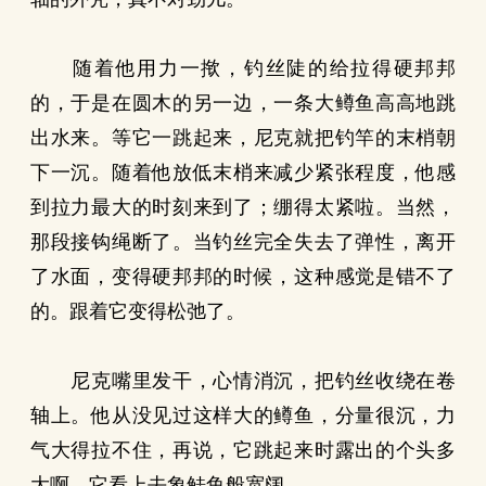
随着他用力一揿，钓丝陡的给拉得硬邦邦
的，于是在圆木的另一边，一条大鳟鱼高高地跳
出水来。等它一跳起来，尼克就把钓竿的末梢朝
下一沉。随着他放低末梢来减少紧张程度，他感
到拉力最大的时刻来到了；绷得太紧啦。当然，
那段接钩绳断了。当钓丝完全失去了弹性，离开
了水面，变得硬邦邦的时候，这种感觉是错不了
的。跟着它变得松弛了。
尼克嘴里发干，心情消沉，把钓丝收绕在卷
轴上。他从没见过这样大的鳟鱼，分量很沉，力
气大得拉不住，再说，它跳起来时露出的个头多
大啊。它看上去象鲑鱼般宽阔。