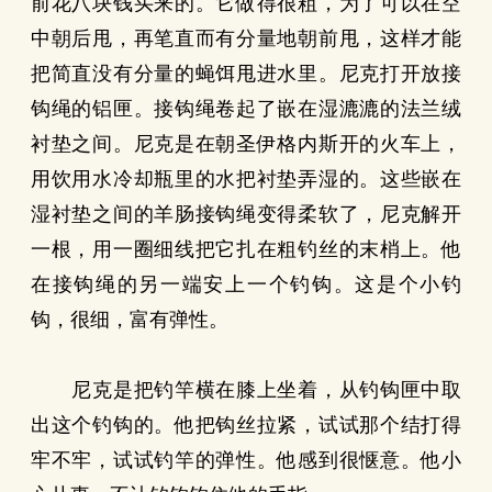
前花八块钱买来的。它做得很粗，为了可以在空
中朝后甩，再笔直而有分量地朝前甩，这样才能
把简直没有分量的蝇饵甩进水里。尼克打开放接
钩绳的铝匣。接钩绳卷起了嵌在湿漉漉的法兰绒
衬垫之间。尼克是在朝圣伊格内斯开的火车上，
用饮用水冷却瓶里的水把衬垫弄湿的。这些嵌在
湿衬垫之间的羊肠接钩绳变得柔软了，尼克解开
一根，用一圈细线把它扎在粗钓丝的末梢上。他
在接钩绳的另一端安上一个钓钩。这是个小钓
钩，很细，富有弹性。
尼克是把钓竿横在膝上坐着，从钓钩匣中取
出这个钓钩的。他把钩丝拉紧，试试那个结打得
牢不牢，试试钓竿的弹性。他感到很惬意。他小