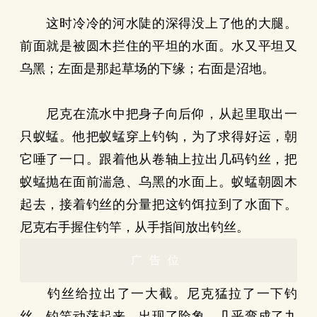
这时冷冷的河水陡的深得没上了他的大腿。
前面就是被圆木拦住的平坦的水面。水又平坦又
乌黑；左面是那起草场的下缘；右面是沼地。
尼克在流水中把身子向后仰，从起里取出一
只蚁蜢。他把蚁蜢穿上钓钩，为了求得好运，朝
它唾了一口。跟着他从卷轴上拉出几码钓丝，把
蚁蜢抛在面前湍急、乌黑的水面上。蚁蜢朝圆木
起去，接着钓丝的分量把这钓饵拉到了水面下。
尼克右手握住钓竿，从手指间放出钓丝。
广告位
钓丝给拉出了一大截。尼克猛拉了一下钓
丝，钓竿动荡起来，出现了险象，几乎弯成了九