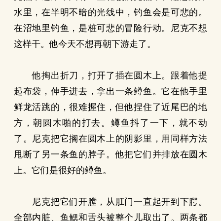
水里，在半明不暗的光线中，钓鱼会是可悲的。
在沼地里钓鱼，是桩可悲的冒险行动。尼克不想
这样干。他今天不想再朝下游走了。
他掏出折刀，打开了插在圆木上。跟着他提
起布袋，伸手进去，拿出一条鳟鱼。它在他手里
鲜龙活跳的，很难握住，但他捏住了近尾巴的地
方，朝圆木啪的打去。鳟鱼抖了一下，就不动
了。尼克把它搁在圆木上的阴影里，用同样方法
甩断了另一条鱼的脖子。他把它们并排放在圆木
上。它们是很好的鳟鱼。
尼克把它们开膛，从肛门一直起开到下腭。
全部内脏、鱼鳃和舌头被整个儿取出了。两条都