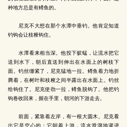
种地方总是有鳟鱼的。
尼克不大想在那个水潭中垂钓。他肯定知道
钓钩会让枝桠钩住。
水潭看来相当深。他投下蚁蜢，让流水把它
送到水下，朝后直送到伸出在水面上的树枝下
面。钓丝绷紧了，尼克猛地一拉。鳟鱼着力地折
腾着，在树叶和枝桠之间半露出在水面上。钓丝
给钩住了。尼克使劲一拉，鳟鱼脱钩了。他把钓
钩卷收回来，握在手里，朝河的下游走去。
前面，紧靠着左岸，有一根大圆木。尼克看
出它是空心的；它朝着上游，流水滑溜地灌进