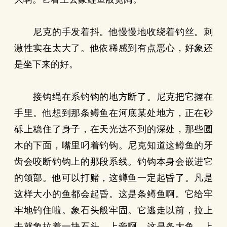
尼克的手发着抖。他慢慢地收绕着钓丝。刺
激性实在太大了。他依稀感到有点恶心，好象还
是坐下来的好。
接钩绳在系钓钩的地方断了。尼克把它握在
手里。他想到那条鳟鱼在河底某处地方，正在砂
砾上稳住了身子，在天光达不到的深处，那些圆
木的下面，嘴里叼着钓钩。尼克知道这鳟鱼的牙
齿会咬断钓钩上的那段系线。钓钩本身会嵌进它
的颌部。他可以打赌，这鳟鱼一定起昏了。凡是
这样大小的鱼都会起昏。这是条鳟鱼啊。它给牢
牢地钓住啦。象石头般牢固。它逃走以前，拉上
去就象拉着一块石头。上帝啊，这是条大鱼。上