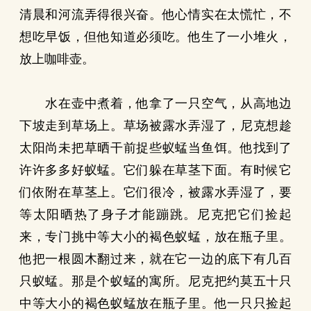
清晨和河流弄得很兴奋。他心情实在太慌忙，不
想吃早饭，但他知道必须吃。他生了一小堆火，
放上咖啡壶。
水在壶中煮着，他拿了一只空气，从高地边
下坡走到草场上。草场被露水弄湿了，尼克想趁
太阳尚未把草晒干前捉些蚁蜢当鱼饵。他找到了
许许多多好蚁蜢。它们躲在草茎下面。有时候它
们依附在草茎上。它们很冷，被露水弄湿了，要
等太阳晒热了身子才能蹦跳。尼克把它们捡起
来，专门挑中等大小的褐色蚁蜢，放在瓶子里。
他把一根圆木翻过来，就在它一边的底下有几百
只蚁蜢。那是个蚁蜢的寓所。尼克把约莫五十只
中等大小的褐色蚁蜢放在瓶子里。他一只只捡起