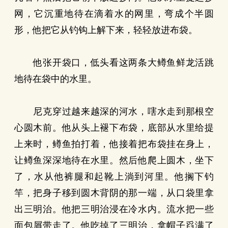
网，它沉重地待在滴着水的网里，弯成个半圆
形，他把它从钓钩上解下来，轻轻放进布袋。
他张开袋口，低头看这两条大鳟鱼鲜龙活跳
地待在袋中的水里。
尼克穿过越来越深的河水，嗐水走到那根空
心圆木前。他从头上褪下布袋，底部从水里给提
上来时，鳟鱼拍打着，他接着把布袋挂在身上，
让鳟鱼深深地待在水里。然后他爬上圆木，坐下
了，水从他裤腿和起靴上淌到河里。他搁下钓
竿，把身子移到圆木背阴的那一端，从口袋里拿
出三明治。他把三明治浸在冷水内。流水把一些
面包屑带走了。他吃掉了三明治，拿帽子舀满了