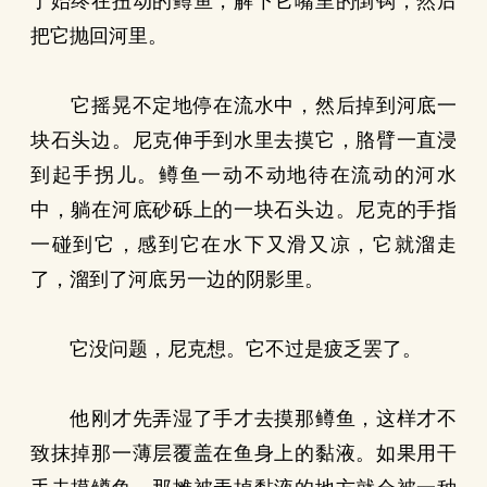
了始终在扭动的鳟鱼，解下它嘴里的倒钩，然后
把它抛回河里。
它摇晃不定地停在流水中，然后掉到河底一
块石头边。尼克伸手到水里去摸它，胳臂一直浸
到起手拐儿。鳟鱼一动不动地待在流动的河水
中，躺在河底砂砾上的一块石头边。尼克的手指
一碰到它，感到它在水下又滑又凉，它就溜走
了，溜到了河底另一边的阴影里。
它没问题，尼克想。它不过是疲乏罢了。
他刚才先弄湿了手才去摸那鳟鱼，这样才不
致抹掉那一薄层覆盖在鱼身上的黏液。如果用干