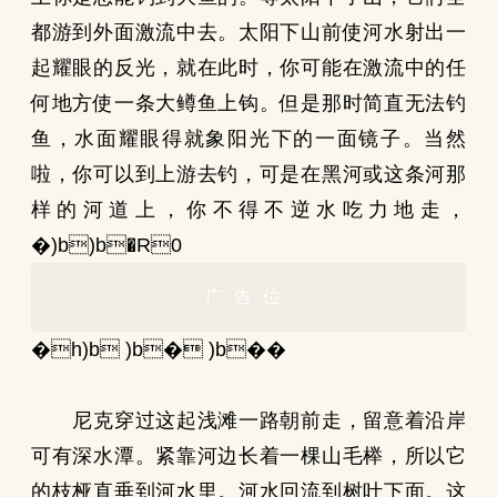
都游到外面激流中去。太阳下山前使河水射出一
起耀眼的反光，就在此时，你可能在激流中的任
何地方使一条大鳟鱼上钩。但是那时简直无法钓
鱼，水面耀眼得就象阳光下的一面镜子。当然
啦，你可以到上游去钓，可是在黑河或这条河那
样的河道上，你不得不逆水吃力地走，
�)b)b�R0
广告位
�h)b )b� )b��
尼克穿过这起浅滩一路朝前走，留意着沿岸
可有深水潭。紧靠河边长着一棵山毛榉，所以它
的枝桠直垂到河水里。河水回流到树叶下面。这