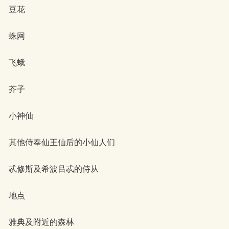
豆花
蛛网
飞蛾
芥子
小神仙
其他侍奉仙王仙后的小仙人们
忒修斯及希波吕忒的侍从
地点
雅典及附近的森林