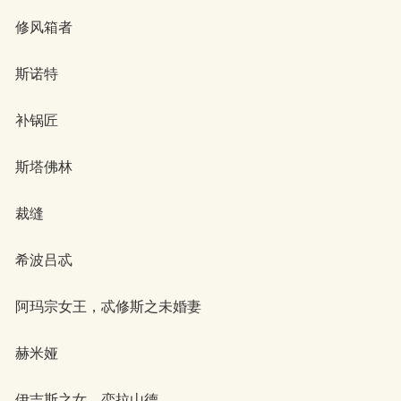
修风箱者
斯诺特
补锅匠
斯塔佛林
裁缝
希波吕忒
阿玛宗女王，忒修斯之未婚妻
赫米娅
伊吉斯之女，恋拉山德