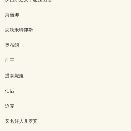
海丽娜
恋狄米特律斯
奥布朗
仙王
提泰妮娅
仙后
迫克
又名好人儿罗宾