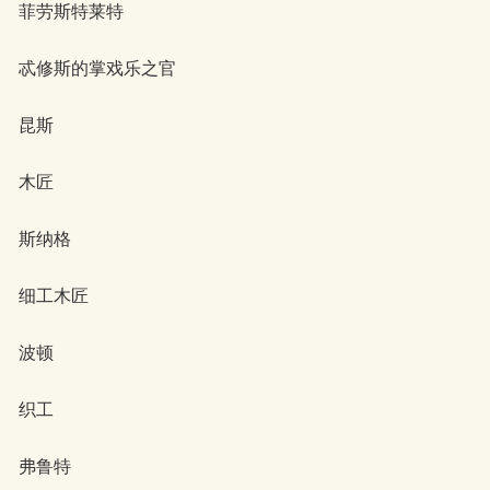
菲劳斯特莱特
忒修斯的掌戏乐之官
昆斯
木匠
斯纳格
细工木匠
波顿
织工
弗鲁特