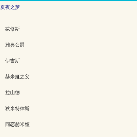
仲夏夜之梦
忒修斯
雅典公爵
伊吉斯
赫米娅之父
拉山德
狄米特律斯
同恋赫米娅