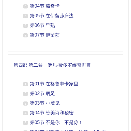
第04节 茹奇卡
4
第05节 在伊留莎床边
5
第06节 早熟
6
第07节 伊留莎
7
第四部 第二卷 伊凡·费多罗维奇哥哥
第01节 在格鲁申卡家里
1
第02节 病足
2
第03节 小魔鬼
3
第04节 赞美诗和秘密
4
第05节 不是你！不是你！
5