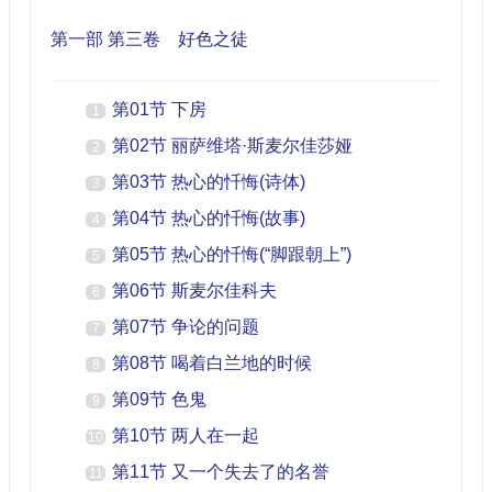
第一部 第三卷 好色之徒
第01节 下房
1
第02节 丽萨维塔·斯麦尔佳莎娅
2
第03节 热心的忏悔(诗体)
3
第04节 热心的忏悔(故事)
4
第05节 热心的忏悔(“脚跟朝上”)
5
第06节 斯麦尔佳科夫
6
第07节 争论的问题
7
第08节 喝着白兰地的时候
8
第09节 色鬼
9
第10节 两人在一起
10
第11节 又一个失去了的名誉
11