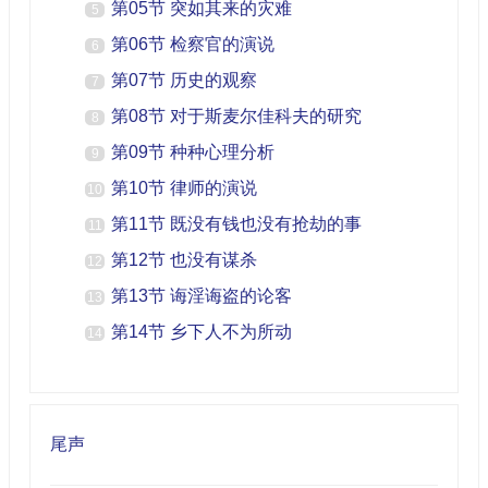
第05节 突如其来的灾难
5
第06节 检察官的演说
6
第07节 历史的观察
7
第08节 对于斯麦尔佳科夫的研究
8
第09节 种种心理分析
9
第10节 律师的演说
10
第11节 既没有钱也没有抢劫的事
11
第12节 也没有谋杀
12
第13节 诲淫诲盗的论客
13
第14节 乡下人不为所动
14
尾声