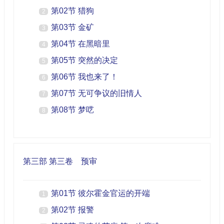
第02节 猎狗
2
第03节 金矿
3
第04节 在黑暗里
4
第05节 突然的决定
5
第06节 我也来了！
6
第07节 无可争议的旧情人
7
第08节 梦呓
8
第三部 第三卷 预审
第01节 彼尔霍金官运的开端
1
第02节 报警
2