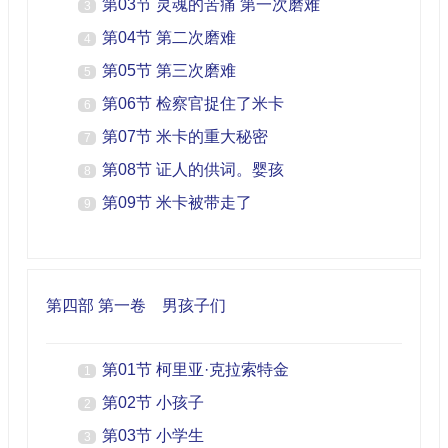
第03节 灵魂的苦痛 第一次磨难
3
第04节 第二次磨难
4
第05节 第三次磨难
5
第06节 检察官捉住了米卡
6
第07节 米卡的重大秘密
7
第08节 证人的供词。婴孩
8
第09节 米卡被带走了
9
第四部 第一卷 男孩子们
第01节 柯里亚·克拉索特金
1
第02节 小孩子
2
第03节 小学生
3