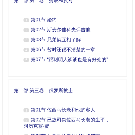
第二部 第二卷 赞成和反对
第01节 婚约
1
第02节 斯麦尔佳科夫弹吉他
2
第03节 兄弟俩互相了解
3
第06节 暂时还很不清楚的一章
4
第07节 “跟聪明人谈谈也是有好处的”
5
第二部 第三卷 俄罗斯教士
第01节 佐西马长老和他的客人
1
第02节 已故司祭佐西马长老的生平，
2
阿历克赛·费