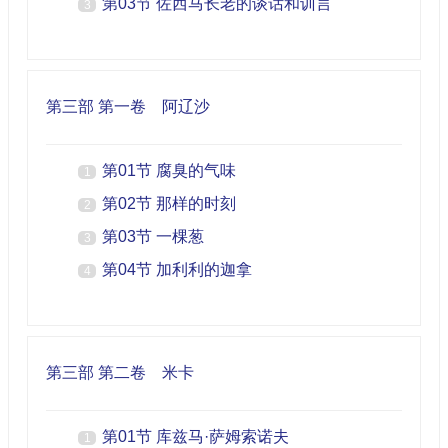
第03节 佐西马长老的谈话和训言
3
第三部 第一卷 阿辽沙
第01节 腐臭的气味
1
第02节 那样的时刻
2
第03节 一棵葱
3
第04节 加利利的迦拿
4
第三部 第二卷 米卡
第01节 库兹马·萨姆索诺夫
1