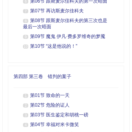
第06节 跟斯麦尔佳科夫的第一次晤面
6
第07节 再访斯麦尔佳科夫
7
第08节 跟斯麦尔佳科夫的第三次也是
8
最后一次晤面
第09节 魔鬼 伊凡·费多罗维奇的梦魇
9
第10节 “这是他说的！”
10
第四部 第三卷 错判的案子
第01节 致命的一天
1
第02节 危险的证人
2
第03节 医生鉴定和胡桃一磅
3
第04节 幸福对米卡微笑
4