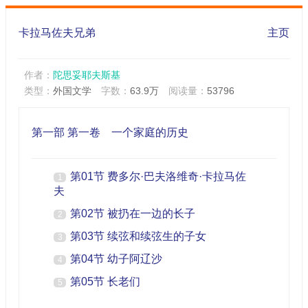
卡拉马佐夫兄弟
主页
作者：
陀思妥耶夫斯基
类型：
外国文学
字数：
63.9万
阅读量：
53796
第一部 第一卷 一个家庭的历史
第01节 费多尔·巴夫洛维奇·卡拉马佐
1
夫
第02节 被扔在一边的长子
2
第03节 续弦和续弦生的子女
3
第04节 幼子阿辽沙
4
第05节 长老们
5