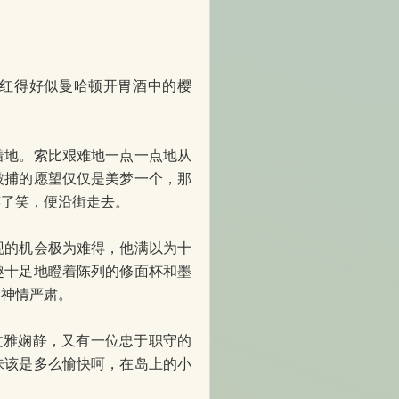
红得好似曼哈顿开胃酒中的樱
地。索比艰难地一点一点地从
被捕的愿望仅仅是美梦一个，那
笑了笑，便沿街走去。
的机会极为难得，他满以为十
趣十足地瞪着陈列的修面杯和墨
，神情严肃。
文雅娴静，又有一位忠于职守的
味该是多么愉快呵，在岛上的小