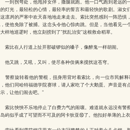
一到拐弯处，他甩掉女伴，撒腿就跑。他一口气跑到老远的一
亮的灯光，最轻松的心情，最轻率的誓言和最轻快的歌剧。淑女
在这凛冽的严寒中欢天喜地地走来走去。索比突然感到一阵恐惧
他，使他免除了被捕。这念头令他心惊肉跳。但是，当他看见一
模大样地巡逻时，他立刻捞到了"扰乱治安"这根救命稻草。
索比在人行道上扯开那破锣似的嗓子，像醉鬼一样胡闹。
他又跳，又吼，又叫，使尽各种伎俩来搅扰这苍穹。
警察旋转着他的警棍，扭身用背对着索比，向一位市民解释说
利，他们同哈特福德学院赛球，请人家吃了个大鹅蛋。声音是有
指示，让他们闹去吧。"
索比怏怏不乐地停止了白费力气的闹嚷。难道就永远没有警察
那岛屿似乎成了可望而不可及的阿卡狄亚⑩了。他扣好单薄的上