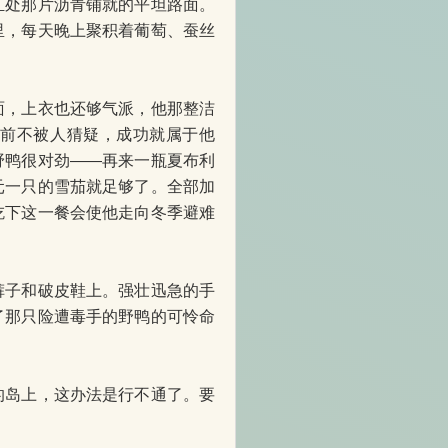
处那片沥青铺就的平坦路面。
里，每天晚上聚积着葡萄、蚕丝
，上衣也还够气派，他那整洁
之前不被人猜疑，成功就属于他
野鸭很对劲――再来一瓶夏布利
元一只的雪茄就足够了。全部加
吃下这一餐会使他走向冬季避难
子和破皮鞋上。强壮迅急的手
了那只险遭毒手的野鸭的可怜命
岛上，这办法是行不通了。要