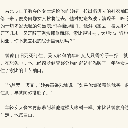
索比扶正了教会的女士送给他的领结，拉出缩进去的衬衣袖口
要落下来，侧身向那女人挨将过去。他对她送秋波，清嗓子，哼
干的一切卑鄙无耻的勾当表演得维妙维肖。他斜眼望去，看见那
移开了几步，又沉醉于观赏那修面杯。索比跟过去，大胆地走近她
德莉亚，你不想去我的院子里玩玩吗？"
警察仍旧死死盯住。受人轻薄的年轻女人只需将手一招，就
了。在想象中，他已经感觉到警察分局的舒适和温暖了。年轻女
捉住了索比的上衣袖口。
"当然罗，迈克，"她兴高采烈地说，"如果你肯破费给我买一
瞅住我，早就同你搭腔了。"
年轻女人像常青藤攀附着他这棵大橡树一样。索比从警察身边
中注定，他该自由。