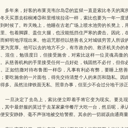
多年来，好客的布莱克韦尔岛②的监狱一直是索比冬天的寓所
年冬天买票去棕榈滩③和里维埃拉④一样，索比也要为一年一度
又到时候了。昨天晚上，他睡在古老广场上喷水池旁的长凳上，
衣里、包着脚踝、盖住大腿，也没能抵挡住严寒的袭击。因此，
时而鲜明地浮现出来。他诅咒那些以慈善名义对城镇穷苦人所设
济更为宽厚。他可以去的地方不少，有市政办的、救济机关办的
吃、混住，勉强度日，但接受施舍，对索比这样一位灵魂高傲
磨。从慈善机构的手里接受任何一点好处，钱固然不必付，但你
报。正如恺撒对待布鲁图一样⑤，凡事有利必有弊，要睡上慈
澡；要吃施舍的一片面包，得先交待清楚个人的来历和隐私。因
好得多。虽然法律铁面无私、照章办事，但至少不会过分地干涉
一旦决定了去岛上，索比便立即着手将它变为现实。要兑现
径，其中最舒服的莫过于去某家豪华餐厅大吃一台，然后呢，承
样便安安静静、毫不声张地被交给警察。其余的一切就该由通商