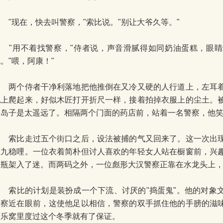
"现在，快去叫警察，"索比说。"别让大爷久等。"
"用不着找警察，"侍者说，声音滑腻得如同奶油蛋糕，眼睛
。"喂，阿康！"
两个侍者干净利落地把他推倒在又冷又硬的人行道上，左耳着
地上爬起来，好似木匠打开折尺一样，接着拍掉衣服上的尘土。
个岛子是太遥远了。相隔两个门面的药店前，站着一名警察，他
索比走过五个街口之后，设法被捕的气又回来了。这一次出现
拿九稳哩。一位衣着简朴但讨人喜欢的年轻女人站在橱窗前，兴
水瓶架入了迷。而两码之外，一位彪形大汉警察正靠在水龙头上
索比的计划是装扮成一个下流、讨厌的"捣蛋鬼"。他的对象
警察近在眼前，这使他足以相信，警察的双手抓住他的手膀的滋
安乐窝里度过这个冬季就有了保证。