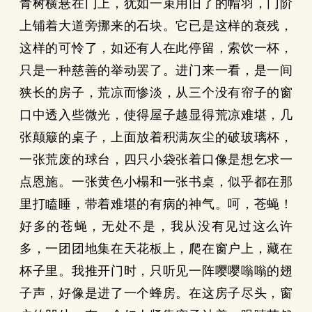
青树横悬在门上，犹如一束用旧了的帽羽，门阶
上铺着大道旁挪来的石块。它已是这样的衰残，
这样的可怜了，如还有人在此停留，索饮一杯，
只是一种慈善的举动罢了。进门来一看，是一间
狭长的房子，荒凉而惨淡，从三个没有帘子的窗
口中透入些微光，使得屋子越显得荒凉难堪，几
张颠簸的桌子，上面放着积满灰尘的破玻璃杯，
一张荒废的球台，四只小袋张着口像是想乞求一
点恩施。一张黄色小榻和一张书桌，似乎都在那
里打瞌睡，带着难堪的有病的神气。呵，苍蝇！
好多的苍蝇，无处不是，我从没有见过这么许
多，一团团地集在天花板上，爬在窗户上，藏在
杯子里。我推开门时，只听见一阵嘤嘤嗡嗡的翅
子声，好像是进了一个蜂房。在这房子尽头，窗