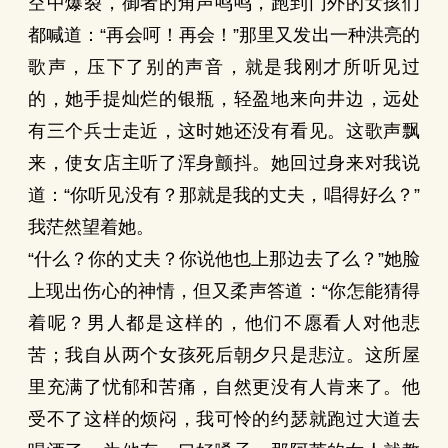
空中爆裂，御者的角声鸣鸣，跑到门外的女孩们
都喊道：“再会呵！再会！”那里又发出一种洪亮的
歌声，压下了别的声音，就是我刚才所听见过
的，她手提灿烂的银瓶，轻盈地来向井边，远处
有三个兵士走近，这时她还没有看见。这歌声飘
来，使女店主听了浑身颤抖。她回过身来对我说
道：“你听见没有？那就是我的丈夫，唱得好么？”
我茫然望着她。
“什么？你的丈夫？你说他也上那边去了么？”她脸
上现出伤心的神情，但又柔声答道：“你怎能猜得
着呢？男人都是这样的，他们不愿看人对他悲
苦；我自从两个女孩死后朝夕只是悲泣。这所屋
里充满了忧郁和苦痛，自然更没有人肯来了。他
受不了这样的烦闷，我可怜的约瑟就跑过大道去