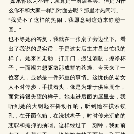
“如果你以为不错，就算是一所店客罢。但是为什
么你不和大家一样到对面去呢？那里才热闹呵。”
“我受不了这样的热闹，我愿意到这边来静憩一
回。”
也不等她的答复，我就在一张桌子旁边坐下。看
出了我说的是实话，于是这女店主才显出忙碌的
样子。她来回走动，打开门，搬过酒瓶，擦净杯
子，一面竭力想驱散那成群的苍蝇。今天来了一
位客人，显然是一件郑重的事情。这忧伤的老女
人不时停步，手摸着头，像是为难于供应周全，
而觉得很失望的样子。她走进后面的屋里去，我
听到她的大钥匙在摇动作响，听到她在摸索锁
孔，在开面包箱，在洗拭盘子，时时传来沉痛的
悲叹和掩抑的抽咽。这样经过了一刻钟，我面前