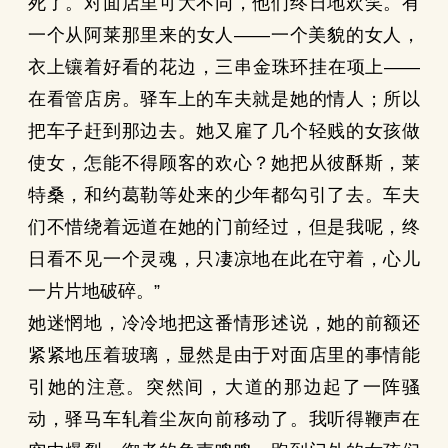
死了。对面店里可大不同，他们终日地欢笑。有
一个从阿莱那里来的女人――一个美貌的女人，
衣上镶着好看的花边，三串金珠环挂在项上――
在看管店房。驿车上的车夫就是她的情人；所以
把车子赶到那边去。她又雇了几个轻贱的女孩做
使女，怎能不得顾客的欢心？她把从彼酥斯，莱
特桑，和约葛勒等处来的少年都勾引了去。车夫
们不惜绕着远道在她的门前经过，但是我呢，终
日看不见一个灵魂，只凄凉地在此在守着，心儿
一片片地破碎。”
她迷惘地，冷冷地把这番情形述说，她的前额还
紧紧地压着玻璃，显然是由于对面店里的事情能
引她的注意。突然间，大道的那边起了一阵骚
动，驿马车轧着尘灰向前移动了。我听得鞭声在