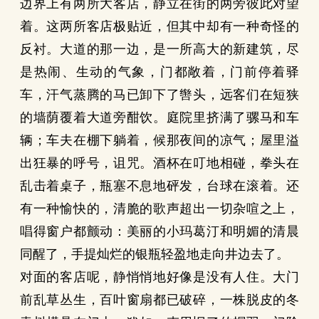
边界上有两所大客店，静立在街的两旁彼此对望
着。这两所客店极贴近，但其中却有一种奇怪的
反衬。大道的那一边，是一所高大的新建筑，尽
是热闹、生动的气象，门都敞着，门前停着驿
车，汗气蒸腾的马已卸下了辔头，远客们在短狭
的墙荫覆着大道旁酣饮。庭院里挤满了骡马和车
辆；车夫在棚下躺着，候那夜间的凉气；屋里溢
出狂暴的呼号，诅咒。酒杯在叮地相碰，拳头在
乱击着桌子，瓶塞不息地砰发，台球在滚着。还
有一种愉快的，清脆的歌声超出一切杂喧之上，
唱得窗户都颤动：美丽的小玛葛汀和明媚的清晨
同醒了，手提灿烂的银瓶轻盈地走向井边去了。
对面的客店呢，静悄悄地好像是没有人住。大门
前乱草丛生，百叶窗扇都已破碎，一株脱皮的冬