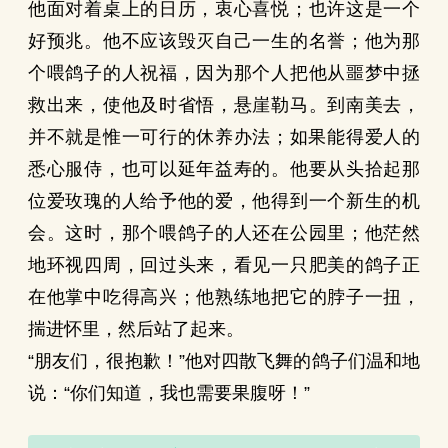
他面对着桌上的日历，衷心喜悦；也许这是一个
好预兆。他不应该毁灭自己一生的名誉；他为那
个喂鸽子的人祝福，因为那个人把他从噩梦中拯
救出来，使他及时省悟，悬崖勒马。到南美去，
并不就是惟一可行的休养办法；如果能得爱人的
悉心服侍，也可以延年益寿的。他要从头拾起那
位爱玫瑰的人给予他的爱，他得到一个新生的机
会。这时，那个喂鸽子的人还在公园里；他茫然
地环视四周，回过头来，看见一只肥美的鸽子正
在他掌中吃得高兴；他熟练地把它的脖子一扭，
揣进怀里，然后站了起来。
“朋友们，很抱歉！”他对四散飞舞的鸽子们温和地
说：“你们知道，我也需要果腹呀！”