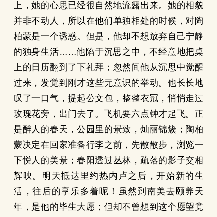
上，她的心思已经很自然地流露出来。她的相貌
并非不动人，所以在他们单独相处的时候，对陶
柏蒙是一个诱惑。但是，他却不想放弃自己宁静
的独身生活……他陷于沉思之中，不经意地把桌
上的日历翻到了下礼拜；忽然间他从沉思中觉醒
过来，发觉到刚才这些无意识的举动。他长长地
叹了一口气，提起公文包，整整衣冠，悄悄走过
玫瑰花旁，出门去了。飞机要六点钟才起飞。正
是醉人的春天，公园里的景致，灿丽锦簇；陶柏
蒙决定在回家准备行李之前，先散散步，浏览一
下悦人的美景；春阳透过丛林，疏落的影子交相
辉映。明天抵达里约热内卢之后，开始新的生
活，往后的享乐多着呢！虽然到南美去颐养天
年，是他的毕生大愿；但却不曾想到这个愿望竟