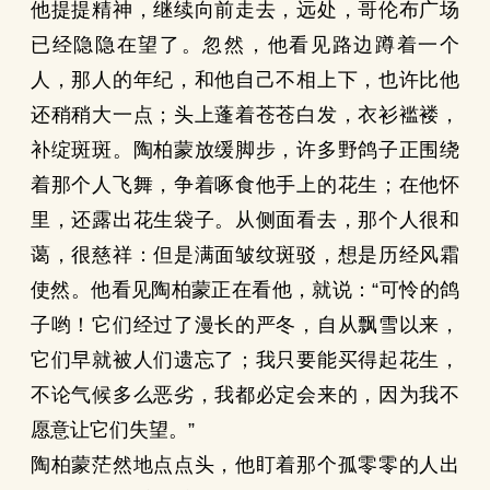
他提提精神，继续向前走去，远处，哥伦布广场
已经隐隐在望了。忽然，他看见路边蹲着一个
人，那人的年纪，和他自己不相上下，也许比他
还稍稍大一点；头上蓬着苍苍白发，衣衫褴褛，
补绽斑斑。陶柏蒙放缓脚步，许多野鸽子正围绕
着那个人飞舞，争着啄食他手上的花生；在他怀
里，还露出花生袋子。从侧面看去，那个人很和
蔼，很慈祥：但是满面皱纹斑驳，想是历经风霜
使然。他看见陶柏蒙正在看他，就说：“可怜的鸽
子哟！它们经过了漫长的严冬，自从飘雪以来，
它们早就被人们遗忘了；我只要能买得起花生，
不论气候多么恶劣，我都必定会来的，因为我不
愿意让它们失望。”
陶柏蒙茫然地点点头，他盯着那个孤零零的人出