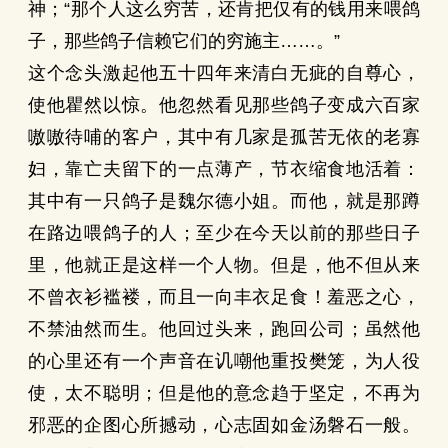
神；“那个人这么穷苦，还肯把仅有的钱用来喂鸽
子，那些鸽子信赖它们的穷施主……。”
这个念头激起他五十四年来清白无疵的自尊心，
使他瞿然以惊。他忽然看见那些鸽子变成六百家
嗷嗷待哺的客户，其中有几家是孤苦无依的老寡
妇，靠亡夫留下的一点薄产，节衣缩食地活着：
其中有一只鸽子是魏尔德小姐。而他，就是那蹲
在路边喂鸽子的人；至少在今天以前的那些日子
里，他就正是这样一个人物。但是，他不但从来
不曾衣衫褴褛，而且一向丰衣足食！羞恶之心，
不禁油然而生。他回过头来，跑回公司；虽然他
的心里还有一个声音在讥嘲他重投樊笼，为人役
使，太不聪明；但是他的意念趋于坚定，不再为
邪恶的企图心所撼动，心志固如金汤磐石一般。