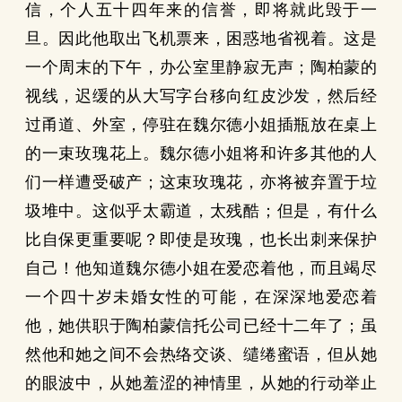
信，个人五十四年来的信誉，即将就此毁于一
旦。因此他取出飞机票来，困惑地省视着。这是
一个周末的下午，办公室里静寂无声；陶柏蒙的
视线，迟缓的从大写字台移向红皮沙发，然后经
过甬道、外室，停驻在魏尔德小姐插瓶放在桌上
的一束玫瑰花上。魏尔德小姐将和许多其他的人
们一样遭受破产；这束玫瑰花，亦将被弃置于垃
圾堆中。这似乎太霸道，太残酷；但是，有什么
比自保更重要呢？即使是玫瑰，也长出刺来保护
自己！他知道魏尔德小姐在爱恋着他，而且竭尽
一个四十岁未婚女性的可能，在深深地爱恋着
他，她供职于陶柏蒙信托公司已经十二年了；虽
然他和她之间不会热络交谈、缱绻蜜语，但从她
的眼波中，从她羞涩的神情里，从她的行动举止