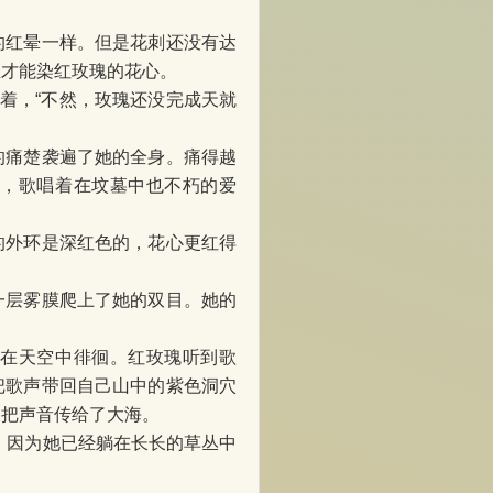
的红晕一样。但是花刺还没有达
血才能染红玫瑰的花心。
着，“不然，玫瑰还没完成天就
的痛楚袭遍了她的全身。痛得越
情，歌唱着在坟墓中也不朽的爱
的外环是深红色的，花心更红得
一层雾膜爬上了她的双目。她的
顾在天空中徘徊。红玫瑰听到歌
把歌声带回自己山中的紫色洞穴
又把声音传给了大海。
答，因为她已经躺在长长的草丛中