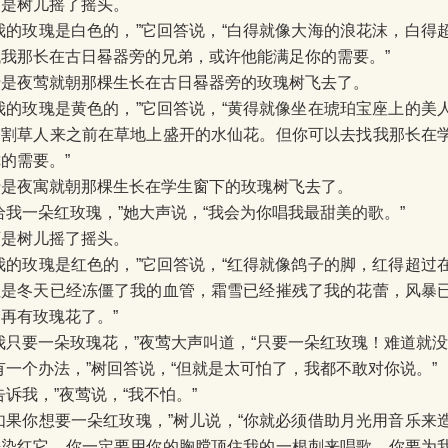
可是树儿摇了摇头。
“我的玫瑰是白色的，”它回答说，“白得就像大海的浪花沫，白得
找我那长在古日晷器旁的兄弟，或许他能满足你的需要。”
于是夜莺就朝那棵生长在古日晷器旁的玫瑰树飞去了。
“我的玫瑰是黄色的，”它回答说，“黄得就像坐在琥珀宝座上的美
的割草人来之前在草地上盛开的水仙花。但你可以去找我那长在
的需要。”
于是夜寓就朝那棵生长在学生窗下的玫瑰树飞去了。
给我一朵红玫瑰，”她大声说，“我会为你唱我最甜美的歌。”
可是树儿摇了摇头。
“我的玫瑰是红色的，”它回答说，“红得就像鸽子的脚，红得超过
但是冬天已经冻僵了我的血管，霜雪已经摧残了我的花蕾，风暴
再有玫瑰花了。”
我只要一朵玫瑰花，”夜莺大声叫道，“只要一朵红玫瑰！难道就
有一个办法，”树回答说，“但就是太可怕了，我都不敢对你说。”
告诉我，”夜莺说，“我不怕。”
“如果你想要一朵红玫瑰，”树儿说，“你就必须借助月光用音乐来
来染红它。你一定要用你的胸膛顶住我的一根刺来唱歌。你要为