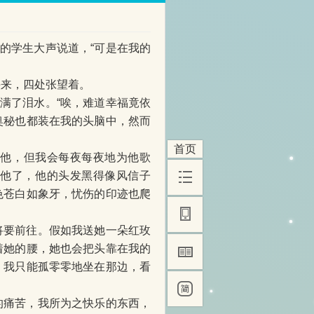
的学生大声说道，“可是在我的
头来，四处张望着。
满了泪水。“唉，难道幸福竟依
奥秘也都装在我的头脑中，然而
首页
识他，但我会每夜每夜地为他歌
见他了，他的头发黑得像风信子
色苍白如象牙，忧伤的印迹也爬
将要前往。假如我送她一朵红玫
着她的腰，她也会把头靠在我的
，我只能孤零零地坐在那边，看
的痛苦，我所为之快乐的东西，