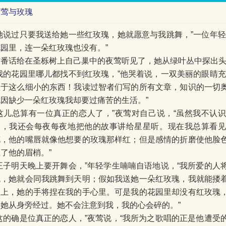
夜莺与玫瑰
“她说过只要我送给她一些红玫瑰，她就愿意与我跳舞，”一位年轻
花园里，连一朵红玫瑰也没有。”
这番话给在圣栎树上自己巢中的夜莺听见了，她从绿叶丛中探出
“我的花园里哪儿都找不到红玫瑰，”他哭着说，一双美丽的眼睛充
赖于这么细小的东西！我读过智者们写的所有文章，知识的一切
就因缺少一朵红玫瑰我却要过痛苦的生活。”
“这儿总算有一位真正的恋人了，”夜莺对自己说，“虽然我不认
唱，我还会每夜每夜地把他的故事讲给星星听。现在我总算看
花，他的嘴唇就像他想要的玫瑰那样红；但是感情的折磨使他脸
了他的眉梢。”
“王子明天晚上要开舞会，”年轻学生喃喃自语地说，“我所爱的人
瑰，她就会同我跳舞到天明；假如我送她一朵红玫瑰，我就能搂
肩上，她的手将捏在我的手心里。可是我的花园里却没有红玫瑰
着她从身旁经过。她不会注意到我，我的心会碎的。”
“这的确是位真正的恋人，”夜莺说，“我所为之歌唱的正是他遭受