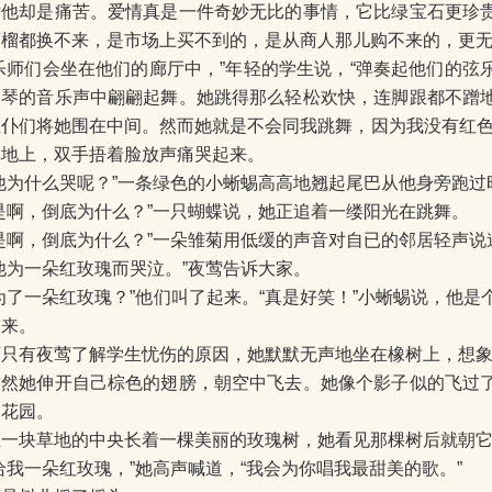
对他却是痛苦。爱情真是一件奇妙无比的事情，它比绿宝石更珍
石榴都换不来，是市场上买不到的，是从商人那儿购不来的，更无
“乐师们会坐在他们的廊厅中，”年轻的学生说，“弹奏起他们的弦
提琴的音乐声中翩翩起舞。她跳得那么轻松欢快，连脚跟都不蹭
臣仆们将她围在中间。然而她就是不会同我跳舞，因为我没有红色
草地上，双手捂着脸放声痛哭起来。
“他为什么哭呢？”一条绿色的小蜥蜴高高地翘起尾巴从他身旁跑过
“是啊，倒底为什么？”一只蝴蝶说，她正追着一缕阳光在跳舞。
“是啊，倒底为什么？”一朵雏菊用低缓的声音对自已的邻居轻声说
他为一朵红玫瑰而哭泣。”夜莺告诉大家。
“为了一朵红玫瑰？”他们叫了起来。“真是好笑！”小蜥蜴说，他
起来。
可只有夜莺了解学生忧伤的原因，她默默无声地坐在橡树上，想
突然她伸开自己棕色的翅膀，朝空中飞去。她像个影子似的飞过
了花园。
在一块草地的中央长着一棵美丽的玫瑰树，她看见那棵树后就朝
给我一朵红玫瑰，”她高声喊道，“我会为你唱我最甜美的歌。”