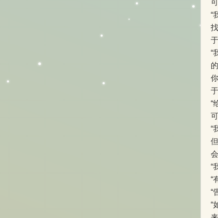
你
“
会
“
“
“