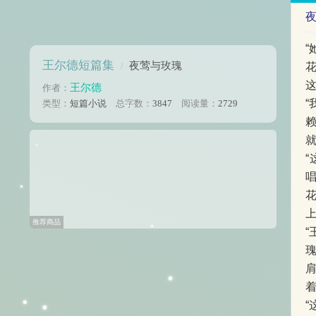
王尔德短篇集
夜莺与玫瑰
/
王尔德
作者：
类型：
短篇小说
总字数：
3847
阅读量：
2729
上
推荐商品