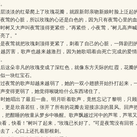
情。
一层淡淡的红晕爬上了玫瑰花瓣，就跟新郎亲吻新娘时脸上泛起
到夜莺的心脏，所以玫瑰的心还是白色的，因为只有夜莺心里的
这时树又大声叫夜莺顶得更紧些，“再紧些，小夜莺，”树儿高声喊
亮了。”
于是夜莺就把玫瑰刺顶得更紧了，刺着了自己的心脏，一阵剧烈
来越厉害，歌声也越来越激烈，因为她歌唱着由死亡完成的爱
情。
最后这朵非凡的玫瑰变成了深红色，就像东方天际的红霞，花瓣
好似一块红宝石。
不过夜莺的歌声却越来越弱了，她的一双小翅膀开始扑打起来，
歌声变得更弱了，她觉得喉咙给什么东西堵住了。
这时她唱出了最后一曲。明月听着歌声，竟然忘记了黎明，只
声，更是欣喜若狂，张开了所有的花瓣去迎接凉凉的晨风。回声
中，把酣睡的牧童从梦乡中唤醒。歌声飘越过河中的芦苇，芦苇
“快看，快看！”树叫了起来，“玫瑰已长好了。”可是夜莺没有回
死去了，心口上还扎着那根刺。