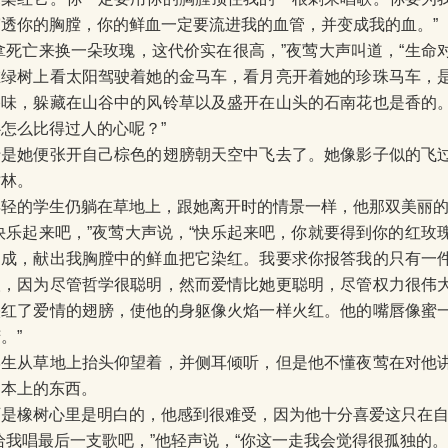
穿透你的胸膛，你的鲜血一定要流进我的血管，并变成我的血。”
“拿死亡来换一朵玫瑰，这代价实在很高，”夜莺大声叫道，“生命
在绿树上看太阳驾驶着她的金马车，看月亮开着她的珍珠马车，
香味，躲藏在山谷中的风铃草以及盛开在山头的石南花也是香的
心怎么比得过人的心呢？”
于是她便张开自己棕色的翅膀朝天空中飞去了。她像影子似的飞
树林。
年轻的学生仍躺在草地上，跟她离开时的情景一样，他那双美丽
“快乐起来吧，”夜莺大声说，“快乐起来吧，你就要得到你的红玫
造成，献出我胸膛中的鲜血把它染红。我要求你报答我的只有一
人，因为尽管哲学很聪明，然而爱情比她更聪明，尽管权力很伟
映红了爱情的翅膀，使他的身躯像火焰一样火红。他的嘴唇像蜜
。”
学生从草地上抬头仰望着，并侧耳倾听，但是他不懂夜莺在对他
书本上的东西。
可是橡树心里是明白的，他感到很难受，因为他十分喜爱这只在
给我唱最后一支歌吧，”他轻声说，“你这一走我会觉得很孤独的。