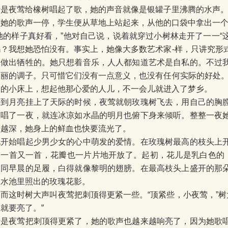
于是夜莺给橡树唱起了歌，她的声音就像是银罐子里沸腾的水声
等她的歌声一停，学生便从草地上站起来，从他的口袋中拿出一
“她的样子真好看，”他对自己说，说着就穿过小树林走开了一一“
吗？我想她恐怕没有。事实上，她像大多数艺术家-样，只讲究形
人做出牺牲的。她只想着音乐，人人都知道艺术是自私的。不过
美丽的调子。只可惜它们没有一点意义，也没有任何实际的好处。
陋的小床上，想起他那心爱的人儿，不一会儿就进入了梦乡。
等到月亮挂上了天际的时候，夜莺就朝玫瑰树飞去，用自己的胸
整唱了一夜，就连冰凉如水晶的明月也俯下身来倾听。整整一夜
刺越深，她身上的鲜血也快要流光了。
她开始唱起少男少女的心中萌发的爱情。在玫瑰树最高的枝头上
了一首又一首，花瓣也一片片地开放了。起初，花儿是乳白色的，
如同早晨的足履，白得就像黎明的翅膀。在最高枝头上盛开的那
在水池里照出的玫瑰花影。
然而这时树大声叫夜莺把刺顶得更紧一些。“顶紧些，小夜莺，”树
就要亮了。”
于是夜莺把刺顶得更紧了，她的歌声也越来越响亮了，因为她歌