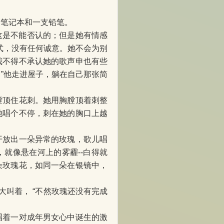
。
个笔记本和一支铅笔。
这是不能否认的；但是她有情感
式，没有任何诚意。她不会为别
我不得不承认她的歌声申也有些
”他走进屋子，躺在自己那张简
膛顶住花刺。她用胸膛顶着刺整
她唱个不停，刺在她的胸口上越
开放出一朵异常的玫瑰，歌儿唱
就像悬在河上的雾霾--白得就
朵玫瑰花，如同一朵在银镜中，
大叫着， “不然玫瑰还没有完成
唱着一对成年男女心中诞生的激