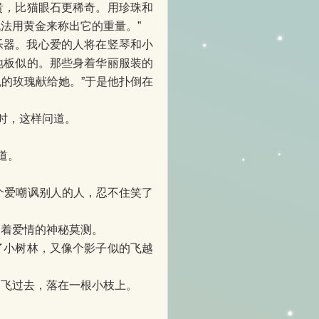
贵，比猫眼石更稀奇。用珍珠和
法用黄金来称出它的重量。”
乐器。我心爱的人将在竖琴和小
地板似的。那些身着华丽服装的
的玫瑰献给她。”于是他扑倒在
时，这样问道。
道。
是个爱嘲讽别人的人，忍不住笑了
象着爱情的神秘莫测。
了小树林，又像个影子似的飞越
它飞过去，落在一根小枝上。