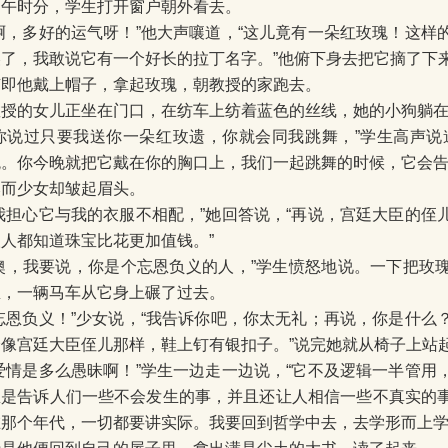
中午时分，学生打开窗户朝外看去。
“啊，多好的运气呀！”他大声嚷道，“这儿竟有一朵红玫瑰！这样
美了，我敢说它有一个好长的拉丁名字。”他俯下身去把它摘了下
随即他戴上帽子，拿起玫瑰，朝教授的家跑去。
教授的女儿正坐在门口，在纺车上纺着蓝色的丝线，她的小狗躺
“你说过只要我送你一朵红玫遗，你就会同我跳舞，”学生高声说
瑰。你今晚就把它戴在你的胸口上，我们一起跳舞的时候，它会告
然而少女却皱起眉头。
“我担心它与我的衣服不相配，”她回答说，“再说，宫廷大臣的侄
人人都知道珠宝比花更加值钱。”
“噢，我要说，你是个忘恩负义的人，”学生愤怒地说。一下把玫
里，一辆马车从它身上碾了过去。
“忘恩负义！”少女说，“我告诉你吧，你太无礼；再说，你是什么
会像宫廷大臣侄儿那样，鞋上钉有银扣子。”说完她就从椅子上站
“爱情是多么愚昧啊！”学生一边走一边说，“它不及逻辑一半管用
总是告诉人们一些不会发生的事，并且还让人相信一些不真实的
在那个年代，一切都要讲实际。我要回到哲学中去，去学形而上学