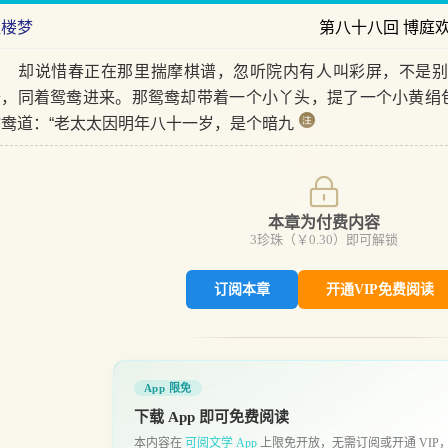
红楼梦
第八十八回 博庭
却说惜春正在那里揣摩棋谱，忽听院内有人叫彩屏，不是别
去，同着鸳鸯进来。那鸳鸯却带着一个小丫头，提了一个小黄绢包
鸳鸯道：“老太太因明年八十一岁，是个暗九
本章为付费内容
3
珍珠（￥
0.30
）即可解锁
订阅本章
开通VIP免费阅读
App 限免
下载 App 即可免费阅读
本内容在
可阅文学 App
上限免开放，无需订阅或开通 VIP