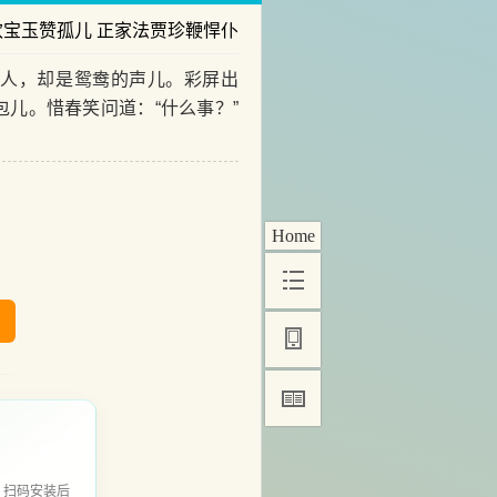
欢宝玉赞孤儿 正家法贾珍鞭悍仆
人，却是鸳鸯的声儿。彩屏出
儿。惜春笑问道：“什么事？”
Home
，扫码安装后