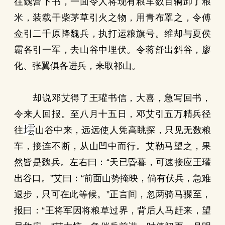
往魏营下书，一面令人将现有粮车数百辆卸了粮
米，装载干柴茅草引火之物，用青布罩之，令傅
佥引二千原降魏兵，执打运粮旗号。维却与夏侯
霸各引一军，去山谷中埋伏。令蒋舒出斜谷，廖
化、张翼俱各进兵，来取祁山。
却说邓艾得了王瓘书信，大喜，急写回书，
令来人回报。至八月十五日，邓艾引五万精兵径
往
山谷中来，远远使人凭高眺探，只见无数粮
车，接连不断，从山凹中而行。艾勒马望之，果
然皆是魏兵。左右曰：“天已昏暮，可速接应王瓘
出谷口。”艾曰：“前面山势掩映，倘有伏兵，急难
退步，只可在此等候。”正言间，忽两骑马骤至，
报曰：“王将军因将粮草过界，背后人马赶来，望