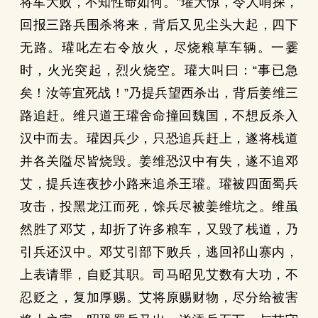
将军大败，不知性命如何。”瓘大惊，令人哨探，
回报三路兵围杀将来，背后又见尘头大起，四下
无路。瓘叱左右令放火，尽烧粮草车辆。一霎
时，火光突起，烈火烧空。瓘大叫曰：“事已急
矣！汝等宜死战！”乃提兵望西杀出，背后姜维三
路追赶。维只道王瓘舍命撞回魏国，不想反杀入
汉中而去。瓘因兵少，只恐追兵赶上，遂将栈道
并各关隘尽皆烧毁。姜维恐汉中有失，遂不追邓
艾，提兵连夜抄小路来追杀王瓘。瓘被四面蜀兵
攻击，投黑龙江而死，馀兵尽被姜维坑之。维虽
然胜了邓艾，却折了许多粮车，又毁了栈道，乃
引兵还汉中。邓艾引部下败兵，逃回祁山寨内，
上表请罪，自贬其职。司马昭见艾数有大功，不
忍贬之，复加厚赐。艾将原赐财物，尽分给被害