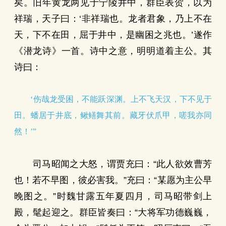
矣。旧年黄龙两见于宁陵井中，群臣表贺，以为
祥瑞，天子曰：‘非祥瑞也。龙者君象，乃上不在
天，下不在田，屈于井中，是幽困之兆也。’遂作
《潜龙诗》一首。诗中之意，明明道着主公。其
诗曰：
‘伤哉龙受困，不能跃深渊。上不飞天汉，下不见于
田。蟠居于井底，鳅鳝舞其前。藏牙伏爪甲，嗟我亦同
然！’”
司马昭闻之大怒，谓贾充曰：“此人欲效曹芳
也！若不早图，彼必害我。”充曰：“某愿为主公早
晚图之。”时魏甘露五年夏四月，司马昭带剑上
殿，髦起迎之。群臣皆奏曰：“大将军功德巍巍，