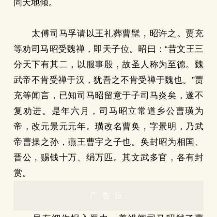
同天地倾。
太傅司马孚请以王礼葬曹髦，昭许之。贾充
等劝司马昭受魏禅，即天子位。昭曰：“昔文王三
分天下有其二，以服事殷，故圣人称为至德。魏
武帝不肯受禅于汉，犹吾之不肯受禅于魏也。”贾
充等闻言，已知司马昭留意于子司马炎矣，遂不
复劝进。是年六月，司马昭立常道乡公曹璜为
帝，改元景元元年。璜改名曹奂，字景明，乃武
帝曹操之孙，燕王曹宇之子也。奂封昭为相国、
晋公，赐钱十万、绢万匹。其文武多官，各有封
赏。
广告位