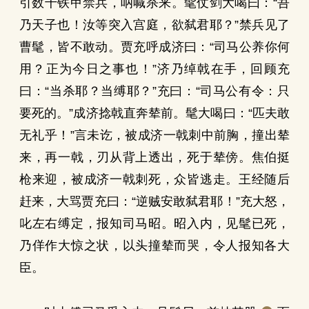
引数千铁甲禁兵，呐喊杀来。髦仗剑大喝曰：“吾
乃天子也！汝等突入宫庭，欲弑君耶？”禁兵见了
曹髦，皆不敢动。贾充呼成济曰：“司马公养你何
用？正为今日之事也！”济乃绰戟在手，回顾充
曰：“当杀耶？当缚耶？”充曰：“司马公有令：只
要死的。”成济捻戟直奔辇前。髦大喝曰：“匹夫敢
无礼乎！”言未讫，被成济一戟刺中前胸，撞出辇
来，再一戟，刃从背上透出，死于辇傍。焦伯挺
枪来迎，被成济一戟刺死，众皆逃走。王经随后
赶来，大骂贾充曰：“逆贼安敢弑君耶！”充大怒，
叱左右缚定，报知司马昭。昭入内，见髦已死，
乃佯作大惊之状，以头撞辇而哭，令人报知各大
臣。