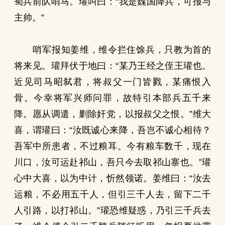
蜀兵前队哨马。瓘叫曰：“我是魏国降兵，可报与
主帅。”
哨军报知姜维，维令拦住馀兵，只教为首的
将来见。瓘拜伏于地曰：“某乃王经之侄王瓘也。
近见司马昭弑君，将叔父一门皆戮，某痛恨入
骨。今幸将军兴师问罪，故特引本部兵五千来
降。愿从调遣，剿除奸党，以报叔父之恨。”维大
喜，谓瓘曰：“汝既诚心来降，吾岂不诚心相待？
吾军中所患者，不过粮耳。今有粮车数千，现在
川口，汝可运赴祁山，吾只今去取祁山寨也。”瓘
心中大喜，以为中计，忻然领诺。姜维曰：“汝去
运粮，不必用五千人，但引三千人去，留下二千
人引路，以打祁山。”瓘恐维疑惑，乃引三千兵去