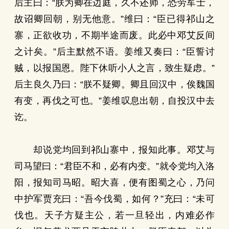
后主曰：“朕为卿在边庭，久不还师，恐劳军士，
故诏卿回朝，别无他意。”维曰：“臣已得祁山之
寨，正欲收功，不期半途而废。此必中邓艾反间
之计矣。”后主默然不语。姜维又奏曰：“臣誓讨
贼，以报国恩。陛下休听小人之言，致生疑虑。”
后主良久乃曰：“朕不疑卿。卿且回汉中，俟魏国
有变，再伐之可也。”姜维叹息出朝，自投汉中去
讫。
却说党均回到祁山寨中，报知此事。邓艾与
司马望曰：“君臣不和，必有内变。”就令党均入洛
阳，报知司马昭。昭大喜，便有图蜀之心，乃问
中护军贾充曰：“吾今伐蜀，如何？”充曰：“未可
伐也。天子方疑主公，若一旦轻出，内难必作