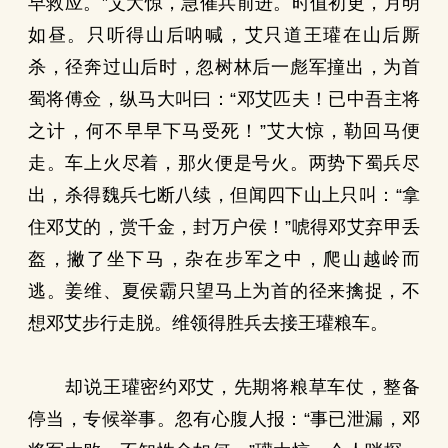
早救应。”艾大惊，急催兵前进。时值初更，月明
如昼。只听得山后呐喊，艾只道王瓘在山后厮
杀，径奔过山后时，忽树林后一彪军撞出，为首
蜀将傅佥，纵马大叫曰：“邓艾匹夫！已中吾主将
之计，何不早早下马受死！”艾大惊，勒回马便
走。车上火尽着，那火便是号火。两势下蜀兵尽
出，杀得魏兵七断八续，但闻四下山上只叫：“拿
住邓艾的，赏千金，封万户侯！”唬得邓艾弃甲丢
盔，撇了坐下马，杂在步军之中，爬山越岭而
逃。姜维、夏侯霸只望马上为首的径来擒捉，不
想邓艾步行走脱。维领得胜兵去接王瓘粮车。
却说王瓘密约邓艾，先期将粮草车仗，整备
停当，专候举事。忽有心腹人报：“事已泄漏，邓