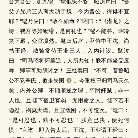
合为晋公，加九锡。”髦低头不答。昭厉声曰：“吾
父子兄弟三人有大功于魏，今为晋公，得毋不宜
耶？”髦乃应曰：“敢不如命？”昭曰：“《潜龙》之
诗，视吾等如鳅鳝，是何礼也？”髦不能答。昭冷
笑下殿，众官凛然。髦归后宫，召侍中王沈、尚
书王经、散骑常侍王业三人，入内计议。髦泣
曰：“司马昭将怀篡逆，人所共知！朕不能坐受废
辱，卿等可助朕讨之！”王经奏曰：“不可。昔鲁昭
公不忍季氏，败走失国
。今重权已归司马氏久
矣，内外公卿，不顾顺逆之理，阿附奸贼，非一
人也。且陛下宿卫寡弱，无用命之人。陛下若不
隐忍，祸莫大焉。且宜缓图，不可造次。”髦曰：
“‘是可忍也，孰不可忍也’！朕意已决，便死何
惧！”言讫，即入告太后。王沈、王业谓王经曰：