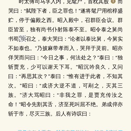
时太傅司马孚入内，见髦尸，首枕其股
而
哭曰：“弑陛下者，臣之罪也！”遂将髦尸用棺椁盛
贮，停于偏殿之西。昭入殿中，召群臣会议。群
臣皆至，独有尚书仆射陈泰不至。昭令泰之舅尚
书荀
召之，泰大哭曰：“论者以泰比舅，今舅实
不如泰也。”乃披麻带孝而入，哭拜于灵前。昭亦
佯哭而问曰：“今日之事，何法处之？”泰曰：“独
斩贾充，少可以谢天下耳。”昭沉吟良久，又问
曰：“再思其次？”泰曰：“惟有进于此者，不知其
次。”昭曰：“成济大逆不道，可剐之，灭其三
族。”济大骂昭曰：“非我之罪，是贾充传汝之
命！”昭令先割其舌，济至死叫屈不绝。弟成倅亦
斩于市，尽灭三族。后人有诗叹曰：