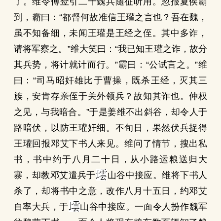
了。维令傅佥引二千魏兵随征听用。忽报夏侯霸
到，霸曰：“都督何故准信王瓘之言也？吾在魏，
虽不知备细，未闻王瓘是王经之侄。其中多诈，
请将军察之。”维大笑曰：“我已知王瓘之诈，故分
其兵势，将计就计而行。”霸曰：“公试言之。”维
曰：“司马昭奸雄比于曹操，既杀王经，灭其三
族，安肯存亲侄于关外领兵？故知其诈也。仲权
之见，与我暗合。”于是姜维不出斜谷，却令人于
路暗伏，以防王瓘奸细。不旬日，果然伏兵捉得
王瓘回报邓艾下书人来见。维问了情节，搜出私
书，书中约于八月二十日，从小路运粮送归大
寨，却教邓艾遣兵于
山谷中接应。维将下书人
杀了，却将书中之意，改作八月十五日，约邓艾
自率大兵，于
山谷中接应。一面令人扮作魏军