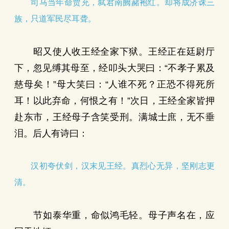
司马当年命贾充，弑君南阙赭袍红。却将成济诛三
族，只道军民尽耳聋。
昭又使人收王经全家下狱。王经正在廷尉厅
下，忽见缚其母至，经叩头大哭曰：“不孝子累及
慈母矣！”母大笑曰：“人谁不死？正恐不得死所
耳！以此弃命，何恨之有！”次日，王经全家皆押
赴东市，王经母子含笑受刑。满城士庶，无不垂
泪。后人有诗曰：
汉初夸伏剑，汉末见王经。真烈心无异，坚刚志更
清。
节如泰华重，命似鸿毛轻。母子声名在，应