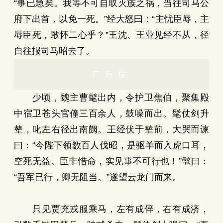
“事已急矣。我等不可自取灭族之祸，当往司马公
府下出首，以免一死。”经大怒曰：“主忧臣辱，主
辱臣死，敢怀二心乎？”王沈、王业见经不从，径
自往报司马昭去了。
广告位
少顷，魏主曹髦出内，令护卫焦伯，聚集殿
中宿卫苍头官僮三百余人，鼓噪而出。髦仗剑升
辇，叱左右径出南阙。王经伏于辇前，大哭而谏
曰：“今陛下领数百人伐昭，是驱羊而入虎口耳，
空死无益。臣非惜命，实见事不可行也！”髦曰：
“吾军已行，卿无阻当。”遂望云龙门而来。
只见贾充戎服乘马，左有成倅，右有成济，