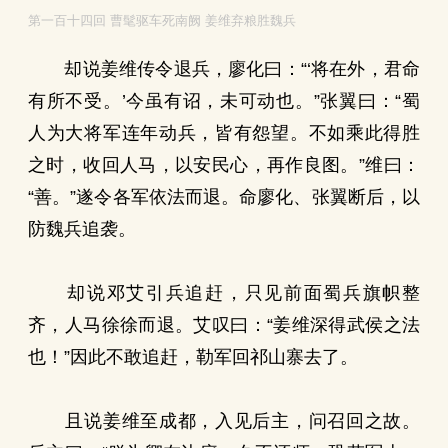
第一百十四回 曹髦驱车死南阙 姜维弃粮胜魏兵
却说姜维传令退兵，廖化曰：“‘将在外，君命
有所不受。’今虽有诏，未可动也。”张翼曰：“蜀
人为大将军连年动兵，皆有怨望。不如乘此得胜
之时，收回人马，以安民心，再作良图。”维曰：
“善。”遂令各军依法而退。命廖化、张翼断后，以
防魏兵追袭。
却说邓艾引兵追赶，只见前面蜀兵旗帜整
齐，人马徐徐而退。艾叹曰：“姜维深得武侯之法
也！”因此不敢追赶，勒军回祁山寨去了。
且说姜维至成都，入见后主，问召回之故。