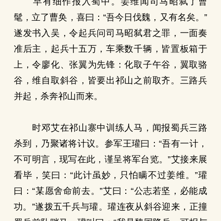
早有细作报入蜀中。姜维闻司马昭弑了曹
髦，立了曹奂，喜曰：“吾今日伐魏，又有名矣。”
遂发书入吴，令起兵问司马昭弑君之罪，一面奏
准后主，起兵十五万，车乘数千辆，皆置板箱于
上，令廖化、张翼为先锋：化取子午谷，翼取骆
谷，维自取斜谷，皆要出祁山之前取齐。三路兵
并起，杀奔祁山而来。
时邓艾在祁山寨中训练人马，闻报蜀兵三路
杀到，乃聚诸将计议。参军王瓘曰：“吾有一计，
不可明言，现写在此，谨呈将军台览。”艾接来展
看毕，笑曰：“此计虽妙，只怕瞒不过姜维。”瓘
曰：“某愿舍命前去。”艾曰：“公志若坚，必能成
功。”遂拨五千兵与瓘。瓘连夜从斜谷迎来，正撞