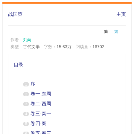
战国策
主页
简
繁
作者：
刘向
类型：
古代文学
字数：
15.63万
阅读量：
16702
目录
序
1
卷一·东周
2
卷二·西周
3
卷三·秦一
4
卷四·秦二
5
卷五·秦三
6