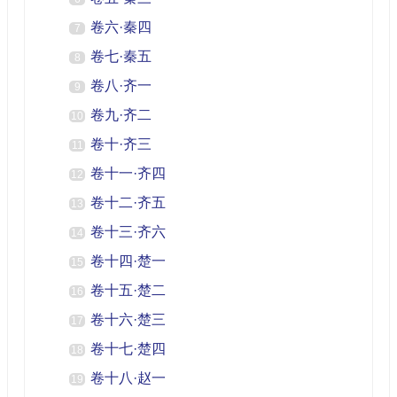
卷六·秦四
7
卷七·秦五
8
卷八·齐一
9
卷九·齐二
10
卷十·齐三
11
卷十一·齐四
12
卷十二·齐五
13
卷十三·齐六
14
卷十四·楚一
15
卷十五·楚二
16
卷十六·楚三
17
卷十七·楚四
18
卷十八·赵一
19