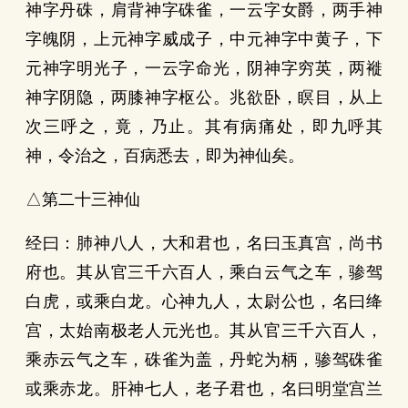
神字丹硃，肩背神字硃雀，一云字女爵，两手神
字魄阴，上元神字威成子，中元神字中黄子，下
元神字明光子，一云字命光，阴神字穷英，两褷
神字阴隐，两膝神字枢公。兆欲卧，瞑目，从上
次三呼之，竟，乃止。其有病痛处，即九呼其
神，令治之，百病悉去，即为神仙矣。
△第二十三神仙
经曰：肺神八人，大和君也，名曰玉真宫，尚书
府也。其从官三千六百人，乘白云气之车，骖驾
白虎，或乘白龙。心神九人，太尉公也，名曰绛
宫，太始南极老人元光也。其从官三千六百人，
乘赤云气之车，硃雀为盖，丹蛇为柄，骖驾硃雀
或乘赤龙。肝神七人，老子君也，名曰明堂宫兰