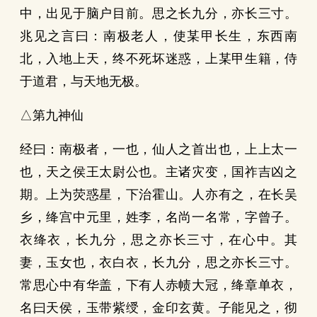
中，出见于脑户目前。思之长九分，亦长三寸。
兆见之言曰：南极老人，使某甲长生，东西南
北，入地上天，终不死坏迷惑，上某甲生籍，侍
于道君，与天地无极。
△第九神仙
经曰：南极者，一也，仙人之首出也，上上太一
也，天之侯王太尉公也。主诸灾变，国祚吉凶之
期。上为荧惑星，下治霍山。人亦有之，在长吴
乡，绛宫中元里，姓李，名尚一名常，字曾子。
衣绛衣，长九分，思之亦长三寸，在心中。其
妻，玉女也，衣白衣，长九分，思之亦长三寸。
常思心中有华盖，下有人赤帻大冠，绛章单衣，
名曰天侯，玉带紫绶，金印玄黄。子能见之，彻