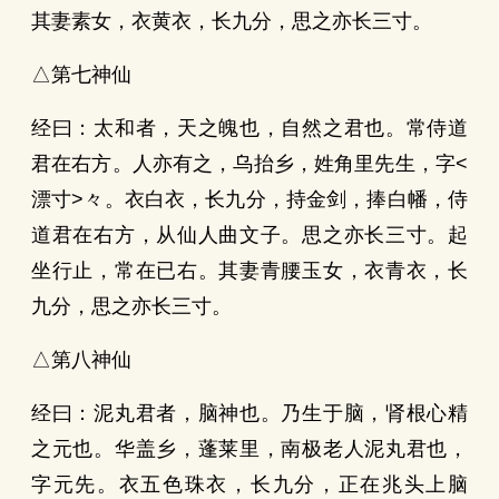
其妻素女，衣黄衣，长九分，思之亦长三寸。
△第七神仙
经曰：太和者，天之魄也，自然之君也。常侍道
君在右方。人亦有之，乌抬乡，姓角里先生，字<
漂寸>々。衣白衣，长九分，持金剑，捧白幡，侍
道君在右方，从仙人曲文子。思之亦长三寸。起
坐行止，常在已右。其妻青腰玉女，衣青衣，长
九分，思之亦长三寸。
△第八神仙
经曰：泥丸君者，脑神也。乃生于脑，肾根心精
之元也。华盖乡，蓬莱里，南极老人泥丸君也，
字元先。衣五色珠衣，长九分，正在兆头上脑