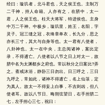
经曰：璇玑者，北斗君也，天之侯王也。主制万
二千神，持人命籍。人亦有之，在脐中，太一
君，人之侯王也。柱天大将军，特进侯也。主身
中万二千神。中极乡，璇玑里，姓王，名阳，字
灵子。冠三缝之冠，衣绛章单衣，长九分，思之
亦长三寸，其大与自身等也。太一君有八使者，
八卦神也。太一在中央，主总阅诸神，案比定
录，不得逋亡。八使者以八节之日上对太一，故
脐中名为太渊都乡之府也。常以秋分之日案比?弄
之。斋戒沐浴，静卧三日勿出。日三呼之，三日
九呼之，常如此，诸神不得逋亡，名上仙箓，定
为真人。故太一不得妄上白事，不吉则凶，但八
使者耳。故以八节日、晦朔弦望日，右手拊脐二
七，左手拊心三七，祝曰：