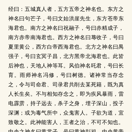
经曰：五城真人者，五方五帝之神名也。东方之
神名曰句芒子，号曰文始洪崖先生，东方苍帝东
海君也。南方之神名曰祝融子，号曰赤精成子，
南方赤帝南海君也。西方之神名曰蓐收子，号曰
夏里黄公，西方白帝西海君也。北方之神名曰禺
强子，号曰玄冥子昌，北方黑帝北海君也。此皆
后神也，天地人神等耳。风伯神名吒君，号曰长
育。雨师神名冯修，号曰树德。诸神常当存念
之，令与司命君、司录君共削去某死籍，既为真
人长生矣。不与相知存念之，即为疾风暴雨，雷
电霹雳，持子远去，杀子之身，埋子深山，投子
深渊；或为毒气所中，众鬼害人。子欲为道，宜
致敬之。此神能害人，王者之治，不可不知也。
中央之神名曰黄裳子，号曰黄神彭祖，中央黄帝