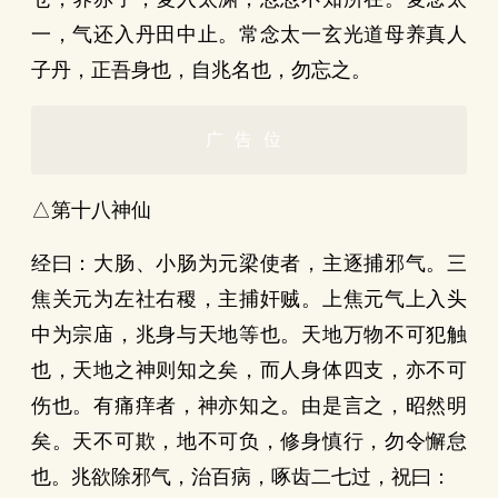
一，气还入丹田中止。常念太一玄光道母养真人
子丹，正吾身也，自兆名也，勿忘之。
广告位
△第十八神仙
经曰：大肠、小肠为元梁使者，主逐捕邪气。三
焦关元为左社右稷，主捕奸贼。上焦元气上入头
中为宗庙，兆身与天地等也。天地万物不可犯触
也，天地之神则知之矣，而人身体四支，亦不可
伤也。有痛痒者，神亦知之。由是言之，昭然明
矣。天不可欺，地不可负，修身慎行，勿令懈怠
也。兆欲除邪气，治百病，啄齿二七过，祝曰：