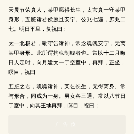
天灵节荣真人，某甲愿得长生，太玄真一守某甲
身形，五脏诸君侯愿且安宁。公兆七遍，庶兆二
七。明日平旦，复祝曰：
太一北极君，敬守告诸神，常念魂魄安宁，无离
某甲身形。此所谓拘魂制魄者也。常以十二月晦
日人定时，向月建太一于空室中，再拜，正坐，
瞑目，祝曰：
五脏之君，魂魄诸神，某乞长生，无得离身。常
与形合，同成为一身。男女各三通。常以八节日
于室中，向其王地再拜，瞑目，祝曰：
广告位