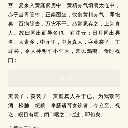
宫，复来入黄庭紫房中，黄精赤气填满太仓中，
赤子当胃管中，正南面坐，饮食黄精赤气，即饱
矣。百病除去，万灾不干。兆常思存之，上为真
人。故曰同出而异名也。有注云：日月同出异
名。太素乡，中元里，中黄真人，字黄裳子，主
辟谷，令人神明乍小乍大，常以鸡鸣、食时祝
曰：
广告位
黄裳子，黄裳子，黄庭真人在于已。为我致药
酒，松脯，粳粮，黍臛诸可食饮者，令立至。祝
讫，瞑目有顷，闭口咽之二七过，即饱矣。