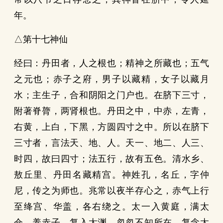
年。
△第十七神仙
经曰：丹田者，人之根也；精神之所藏也；五气
之元也；赤子之府，男子以藏精，女子以藏月
水；主生子，合和阴阳之门户也。在脐下三寸，
附著脊膂，两肾根也。丹田之中，中赤，左青，
右黄，上白，下黑，方圆四寸之中。所以在脐下
三寸者，言法天、地、人。天一、地二、人三、
时四，故曰四寸；法五行，故有五色。清水乡、
敖丘里、丹田名藏精宫。神姓孔，名丘，字仲
尼，传之为师也。兆常以夜半存心之，赤气上行
至绛宫、华盖，各右绕之。太一入黄庭，满太
仓，养赤子，复入太渊，忽忽不知所在。复念太