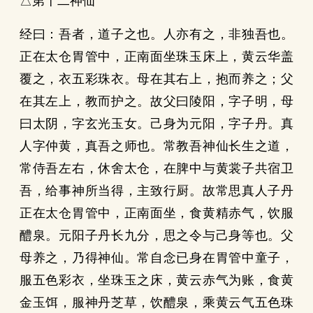
△第十二神仙
经曰：吾者，道子之也。人亦有之，非独吾也。
正在太仓胃管中，正南面坐珠玉床上，黄云华盖
覆之，衣五彩珠衣。母在其右上，抱而养之；父
在其左上，教而护之。故父曰陵阳，字子明，母
曰太阴，字玄光玉女。己身为元阳，字子丹。真
人字仲黄，真吾之师也。常教吾神仙长生之道，
常侍吾左右，休舍太仓，在脾中与黄裳子共宿卫
吾，给事神所当得，主致行厨。故常思真人子丹
正在太仓胃管中，正南面坐，食黄精赤气，饮服
醴泉。元阳子丹长九分，思之令与己身等也。父
母养之，乃得神仙。常自念已身在胃管中童子，
服五色彩衣，坐珠玉之床，黄云赤气为账，食黄
金玉饵，服神丹芝草，饮醴泉，乘黄云气五色珠