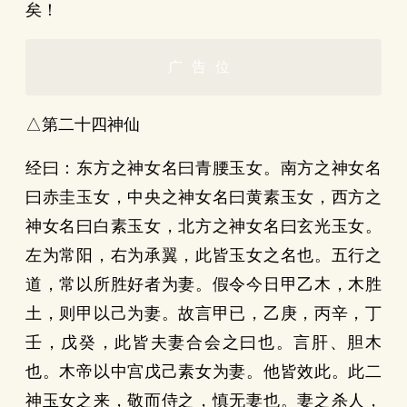
矣！
广告位
△第二十四神仙
经曰：东方之神女名曰青腰玉女。南方之神女名
曰赤圭玉女，中央之神女名曰黄素玉女，西方之
神女名曰白素玉女，北方之神女名曰玄光玉女。
左为常阳，右为承翼，此皆玉女之名也。五行之
道，常以所胜好者为妻。假令今日甲乙木，木胜
土，则甲以己为妻。故言甲已，乙庚，丙辛，丁
壬，戊癸，此皆夫妻合会之曰也。言肝、胆木
也。木帝以中宫戊己素女为妻。他皆效此。此二
神玉女之来，敬而侍之，慎无妻也。妻之杀人，