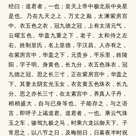
经曰：道君者，一也；皇天上帝中极北辰中央星
是也。乃在九天之上，万丈之巅，太渊紫房宫
中。衣五色之衣，冠九德之冠，上有太清元气，
云曜五色。华盖九重之下，老子、太和侍之左
右。姓制皇氏，名上皇德，字汉昌。人亦有之，
在紫房宫中，华盖之下，元贵乡，平乐里，姓陵
阳，字子明。身黄色，长九分，衣五色珠衣，冠
九德之冠。思之长三寸，正在紫房宫中，华盖之
下。其妻太阴玄光玉女，衣玄黄五色珠衣，长九
分。思之亦长三寸，在太素宫中，养真人子丹，
稍稍盛大，自与已身等也。子能存之，与之语
言，即呼子上谒道君。道君者，一也。乘云气珠
玉之车，骖驾九极之马，时乘六龙以御天下。子
常思之，以八节之日，及晦朔日，日暮夜半时祝