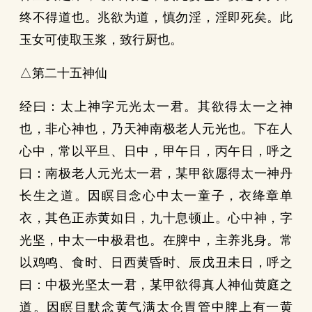
终不得道也。兆欲为道，慎勿淫，淫即死矣。此
玉女可使取玉浆，致行厨也。
△第二十五神仙
经曰：太上神字元光太一君。其欲得太一之神
也，非心神也，乃天神南极老人元光也。下在人
心中，常以平旦、日中，甲午日，丙午日，呼之
曰：南极老人元光太一君，某甲欲愿得太一神丹
长生之道。因瞑目念心中太一童子，衣绛章单
衣，其色正赤黄如日，九十息顿止。心中神，字
光坚，中太一中极君也。在脾中，主养兆身。常
以鸡鸣、食时、日西黄昏时、辰戊丑未日，呼之
曰：中极光坚太一君，某甲欲得真人神仙黄庭之
道。因瞑目默念黄气满太仓胃管中脾上有一黄