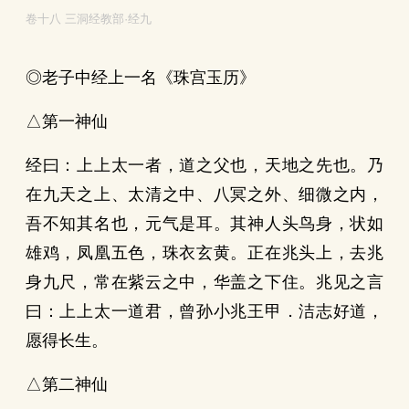
卷十八 三洞经教部·经九
◎老子中经上一名《珠宫玉历》
△第一神仙
经曰：上上太一者，道之父也，天地之先也。乃
在九天之上、太清之中、八冥之外、细微之内，
吾不知其名也，元气是耳。其神人头鸟身，状如
雄鸡，凤凰五色，珠衣玄黄。正在兆头上，去兆
身九尺，常在紫云之中，华盖之下住。兆见之言
曰：上上太一道君，曾孙小兆王甲．洁志好道，
愿得长生。
△第二神仙