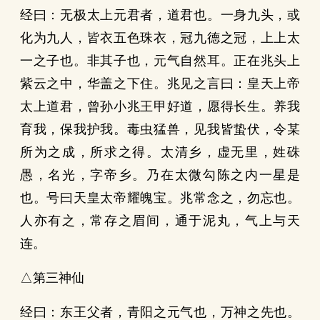
经曰：无极太上元君者，道君也。一身九头，或
化为九人，皆衣五色珠衣，冠九德之冠，上上太
一之子也。非其子也，元气自然耳。正在兆头上
紫云之中，华盖之下住。兆见之言曰：皇天上帝
太上道君，曾孙小兆王甲好道，愿得长生。养我
育我，保我护我。毒虫猛兽，见我皆蛰伏，令某
所为之成，所求之得。太清乡，虚无里，姓硃
愚，名光，字帝乡。乃在太微勾陈之内一星是
也。号曰天皇太帝耀魄宝。兆常念之，勿忘也。
人亦有之，常存之眉间，通于泥丸，气上与天
连。
△第三神仙
经曰：东王父者，青阳之元气也，万神之先也。