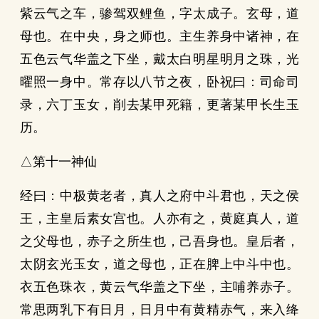
紫云气之车，骖驾双鲤鱼，字太成子。玄母，道
母也。在中央，身之师也。主生养身中诸神，在
五色云气华盖之下坐，戴太白明星明月之珠，光
曜照一身中。常存以八节之夜，卧祝曰：司命司
录，六丁玉女，削去某甲死籍，更著某甲长生玉
历。
△第十一神仙
经曰：中极黄老者，真人之府中斗君也，天之侯
王，主皇后素女宫也。人亦有之，黄庭真人，道
之父母也，赤子之所生也，己吾身也。皇后者，
太阴玄光玉女，道之母也，正在脾上中斗中也。
衣五色珠衣，黄云气华盖之下坐，主哺养赤子。
常思两乳下有日月，日月中有黄精赤气，来入绛