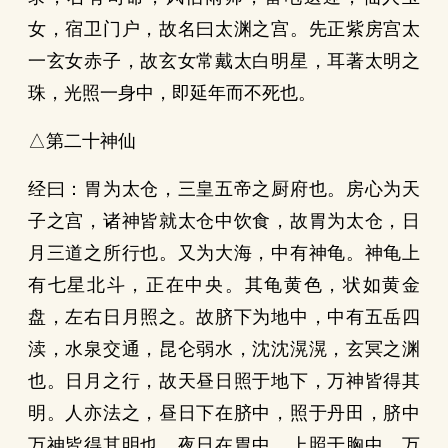
女，宿卫门户，故名曰太渊之宫。先正紫房宫太
一玄女赤子，故玄女常戴太白明星，耳著太明之
珠，光照一身中，即延年而不死也。
△第二十神仙
经曰：胃为太仓，三皇五帝之厨府也。房心为天
子之宫，诸神皆就太仓中饮食，故胃为太仓，日
月三道之所行也。又为大海，中有神龟。神龟上
有七星北斗，正在中央。其龟黄色，状如黄金
盘，左右日月照之。故脐下为地中，中有五岳四
渎，水泉交通，昆仑弱水，沈沈滉滉，玄冥之渊
也。日月之行，故天昼日照于地下，万神皆得其
明。人亦法之，昼日下在脐中，照于丹田，脐中
万神皆得其明也。夜日在胃中，上照于胸中，万