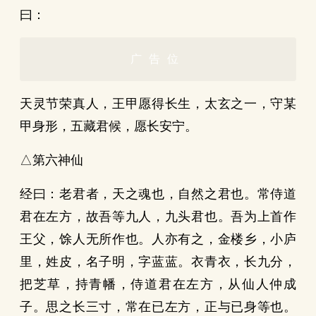
曰：
广告位
天灵节荣真人，王甲愿得长生，太玄之一，守某
甲身形，五藏君候，愿长安宁。
△第六神仙
经曰：老君者，天之魂也，自然之君也。常侍道
君在左方，故吾等九人，九头君也。吾为上首作
王父，馀人无所作也。人亦有之，金楼乡，小庐
里，姓皮，名子明，字蓝蓝。衣青衣，长九分，
把芝草，持青幡，侍道君在左方，从仙人仲成
子。思之长三寸，常在已左方，正与已身等也。