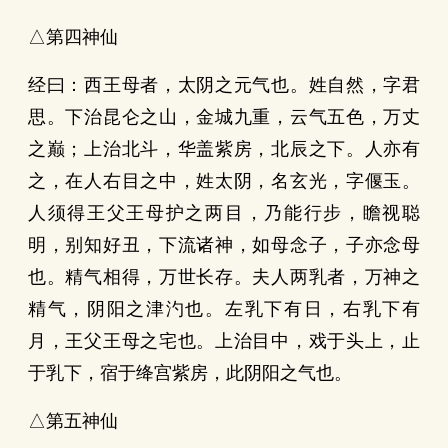
△第四神仙
经曰：西王母者，太阴之元气也。姓自然，字君
思。下治昆仑之山，金城九重，云气五色，万丈
之巅；上治北斗，华盖紫房，北辰之下。人亦有
之，在人右目之中，姓太阴，名玄光，字偃玉。
人须得王父王母护之两目，乃能行步，瞻视聪
明，别知好丑，下流诸神，如母念子，子亦念母
也。精气相得，万世长存。夫人两乳者，万神之
精气，阴阳之津汋也。左乳下有日，右乳下有
月，王父王母之宅也。上治目中，戏于头上，止
于乳下，宿于绛宫紫房，此阴阳之气也。
△第五神仙