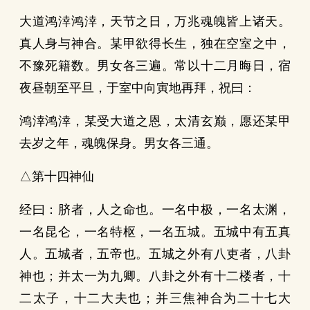
大道鸿涬鸿涬，天节之日，万兆魂魄皆上诸天。
真人身与神合。某甲欲得长生，独在空室之中，
不豫死籍数。男女各三遍。常以十二月晦日，宿
夜昼朝至平旦，于室中向寅地再拜，祝曰：
鸿涬鸿涬，某受大道之恩，太清玄巅，愿还某甲
去岁之年，魂魄保身。男女各三通。
△第十四神仙
经曰：脐者，人之命也。一名中极，一名太渊，
一名昆仑，一名特枢，一名五城。五城中有五真
人。五城者，五帝也。五城之外有八吏者，八卦
神也；并太一为九卿。八卦之外有十二楼者，十
二太子，十二大夫也；并三焦神合为二十七大