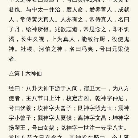
君也。与中太一并治，度人命，爱养善人，成就
人，常侍黄天真人。人亦有之，常侍真人，名曰
子丹，给神所得。兆欲志道，常思念之，即不饥
渴，长生久视，上为真人，能致行厨，役使鬼
神。社稷、河伯之神，名曰冯夷，号曰元梁使
者。
△第十六神仙
经曰：八卦天神下游于人间，宿卫太一，为八方
使者，主八节日上计，校定吉凶。乾神字仲尼，
号曰伏羲；坎神字大曾子；艮神字照光玉；震神
字小曾子；巽神字大夏候；离神字文昌；坤神字
扬翟王，号曰女娲；兑神字一世注一云字八世。
常以八节之日存念之，其神皆在脐中，令人延