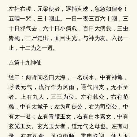
左社右稷，元梁使者，逐捕灾殃，急急如律令！
五咽一咒，三十咽止。一日一夜三百六十咽，三
十日邪气去，六十日小病愈，百日大病愈，三虫
皆死，三尸走出，面目生光，与神为友。六祝一
止，十二为之一週。
△第十九神仙
经曰：两肾间名曰大海，一名弱水。中有神龟，
呼吸元气，流行作为风雨，通气四支，无不至
者。上有九人，三三为位。左有韩众，右有范
蠡，中有太城子；左为司徒公，右为司空公，中
有太一君；左有青腰玉女，右有白水素女，中有
玄光玉女。玄光玉女者，道元气之母也。左有司
录，右有司命，风伯雨师，雷电送迎，仙人玉