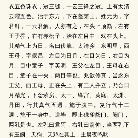
衣五色珠衣，冠三缝，一云三锋之冠。上有太清
云曜五色。治于东方，下在蓬莱山。姓无为，字
君鲜，一云君解。人亦有之，在头上顶巅，左有
王子乔，右有赤松子，治在左目中，戏在头上。
其精气上为日，名曰伏羲。太清乡，东明里，西
王母，字偃昌。左目为日月，在目为日，右目为
月。目中童子，字英明。王父在左目，王母在右
目，童子在中央，两目等也。兆欲修真，当念东
王父、西王母、正在头上，有三人并立，乃合日
月精光，下念紫房、太一、绛宫、黄庭、太渊、
丹田，行其真气五週，施于腹中。复行气十二
週，施于一身中。道毕，即止硃雀阙门。阙门，
两乳是也。左乳曰君阿，右乳曰翁仲，当两乳下
有玉阙，天狗、天鸡在其上，主晨夜鸣吠。