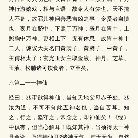
神行游嬉戏，相与言语，故令人有梦也。天不掩
人不备，故召其神问善恶吉凶之事，令贤者自慎
也。夜月在脐中，下照于万神；昼月在胃中，上
照胸中万神。更相上下，无有休息。故胃中神十
二人，谏议大夫名曰黄裳子、黄腾子、中黄子，
主傅相太子；玄光玉女主取金液、神丹、芝草、
玉液、松脯诸可饮食者，立至矣。
△第二十一神仙
经曰：兆审欲得神仙，当知天地父母赤子处。兆
汝为道，不可不知此五神名也，当自苦耳。知
之，行之，坚守之，常念之，即神仙矣！《经》
中俱有，但当心解耳！既知其神，当须得太一神
丹金液，乃得神仙耳?诸神元气，虚无无为，自然