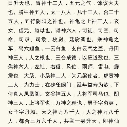
日升天也。胃神十二人，五元之气，谏议大夫
也。脐中神五人，太一八人，凡十三人。合二十
五人，五行阴阳之神也。神龟之上神三人，玄
女、虚无、道母也。肾神六人，司徒、司空、司
命、司录、司隶、校尉、廷尉卿也。乘神龟之
车，驾六鲤鱼，一云白鱼，玄白云气之盖。丹田
神三人，人之根也。三合成德，以应道数也。三
焦神六人，左社、右稷、风伯、雨师、雷电、霹
雳也。大肠、小肠神二人，为元梁使者。虎贲神
二人，为力士，在硃雀阙门，延年益寿为龄，下
侍真人凤凰阁。玄谷神五人，大将军司马也。阴
神三人，上将军也，万神之精也，男子字穷英，
女子字丹城。天之神万八千人，人之神万八千
人，都合三万六千人，共举一身升天，即神仙