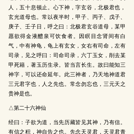
人，五十息顿止。心下神，字玄谷，北极君也，
玄光道母也。常以夜半时，甲子、丙子、戊子、
庚子、壬子日，呼之曰：北极君玄谷道母，某甲
愿欲得金液醴泉可饮食者。因瞑目念肾间有白
气，中有神龟，龟上有玄女，女右有司命，左有
司录，见之呼曰：司命司录，六丁玉女，削去某
甲死籍，著玉历生录。皆当言长生。故曰能知三
神字，可以还命延年。此三神者，乃天地神道君
三元君字也，人之先也。常念勿忘也，三元天之
贵神是也。
△第二十六神仙
经曰：子欲为道，当先历藏皆见其神，乃有信。
有信之积，神自告之也。先念天灵君，天灵君青