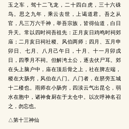
玉之车，驾十二飞龙，二十四白虎，三十六硃
鸟。思之九年，乘云去世，上谒道君。吾之从
官，凡三万六千神，举吾宗族，皆得仙道，白日
升天。常以四时祠吾祖先：正月亥日鸡鸣时祠郊
庙；二月亥日祠社稷、风伯两师；四月、五月申
卯日、七月、八月己午日，十月、十一月卯戌
日，四季月不祠。但解洿土公，逐去伏尸耳。郊
在头上脑户中，庙在顶后骨之上，社在脾左端，
稷在大肠穷，风伯在八门。八门者，在脐旁五城
十二楼也。雨师在小肠穷，四渎云气出昆仑，弱
水在胞中，诸神食厨在于太仓中。以次呼神名召
之，勿忘也。
△第十三神仙