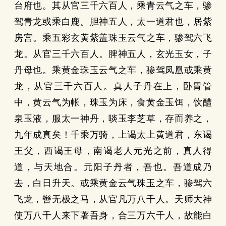
台府也。其从官三千六百人，乘青云气之车，骖
驾青龙或乘白鹿。胆神五人，太一道君也，居紫
房宫。乘五彩玄黄紫盖珠玉云气之车，骖驾六飞
龙。从官三千六百人。脾神五人，玄光玉女，子
丹母也。乘黄金珠玉云气之车，骖驾凤凰或乘黄
龙，从官三千六百人。真人子丹在上，卧胃管
中，黄云气为帐，珠玉为床，食黄金玉饵，饮醴
泉玉液，服太一神丹，啖玉李芝草，存而养之，
九年成真矣！千乘万骑，上谒太上黄道君，东谒
王父，西谒王母，南谒老人元光之前，真人得
道，与天地合。元阳子丹者，吾也。吾道成乃
去，白日升天。或乘黄金云气珠玉之车，骖驾六
飞龙，辔无极之马，从官凡万八千人。天师大神
使万八千人来下著吾身，合三万六千人，故能白