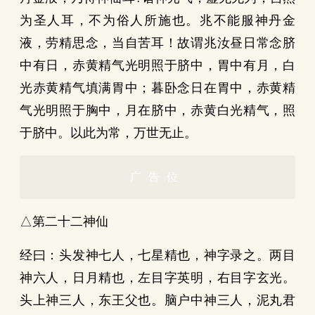
为圣人耳，不为俗人所施也。兆不能服神丹金
液，劳精思念，当自苦耳！故谓兆汝昼日常念脐
中有日，赤黄精气光明照于脐中，胃中有月，白
光赤黄精气填满胃中；暮卧念日在胃中，赤黄精
气光明照于胸中，月在脐中，赤黄白光精气，照
于脐中。以此为常，万世无止。
广告位
△第二十二神仙
经曰：头发神七人，七星精也，神字录之。两目
神六人，日月精也，左目字英明，右目字玄光。
头上神三人，东王父也。脑户中神三人，泥丸君