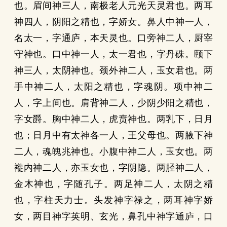
也。眉间神三人，南极老人元光天灵君也。两耳
神四人，阴阳之精也，字娇女。鼻人中神一人，
名太一，字通庐，本天灵也。口旁神二人，厨宰
守神也。口中神一人，太一君也，字丹硃。颐下
神三人，太阴神也。颈外神二人，玉女君也。两
手中神二人，太阳之精也，字魂阴。项中神二
人，字上间也。肩背神二人，少阴少阳之精也，
字女爵。胸中神二人，虎贲神也。两乳下，日月
也；日月中有太神各一人，王父母也。两腋下神
二人，魂魄兆神也。小腹中神二人，玉女也。两
褷内神二人，亦玉女也，字阴隐。两胫神二人，
金木神也，字随孔子。两足神二人，太阴之精
也，字柱天力士。头发神字禄之，两耳神字娇
女，两目神字英明、玄光，鼻孔中神字通庐，口