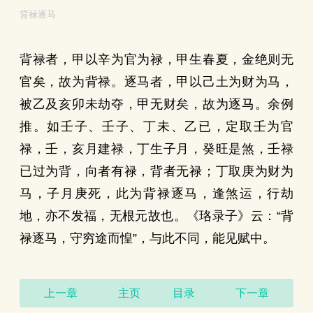
背禄逐马
背禄者，甲以辛为官为禄，甲生春夏，金绝则无
官矣，故为背禄。逐马者，甲以己土为财为马，
被乙及亥卯未劫夺，甲无财矣，故为逐马。余例
推。如壬子、壬子、丁未、乙已，定取壬为官
禄，壬，亥月建禄，丁生子月，癸旺是煞，壬禄
已过为背，向者有禄，背者无禄；丁取庚为财为
马，子月庚死，此为背禄逐马，逢煞运，行劫
地，亦不发福，无根元故也。《珞录子》云：“背
禄逐马，守穷途而惶”，与此不同，能见赋中。
上一章
主页
目录
下一章