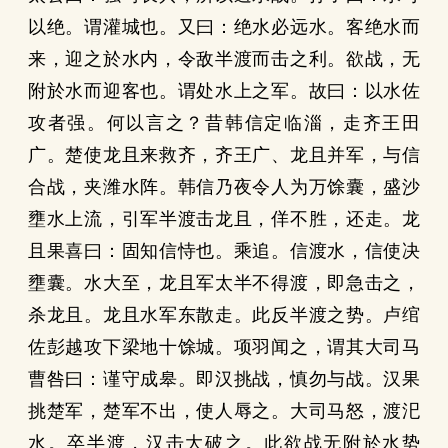
以绝。谓灌城也。又曰：绝水必远水。客绝水而
来，迎之於水内，令敌半渡而击之利。欲战，无
附於水而迎客也。谓处水上之军。故曰：以水佐
攻者强。何以言之？昔韩信定临淄，走齐王田
广。楚使龙且来救齐，齐王广、龙且并军，与信
合战，夹潍水阵。韩信乃夜令人为万馀囊，盛沙
壅水上流，引军半渡击龙且，佯不胜，还走。龙
且果喜曰：固知信恃也。乘追。信渡水，信使决
壅囊。水大至，龙且军太半不得渡，即急击之，
杀龙且。龙且水军东散走。此反半渡之势。卢绾
佐彭越攻下梁地十馀城。项羽闻之，谓其大司马
曹咎曰：谨守成皋。即汉挑战，慎勿与战。汉果
挑楚军，楚军不出，使人辱之。大司马怒，渡汜
水。卒半渡，汉击大破之。此欲战无附於水势