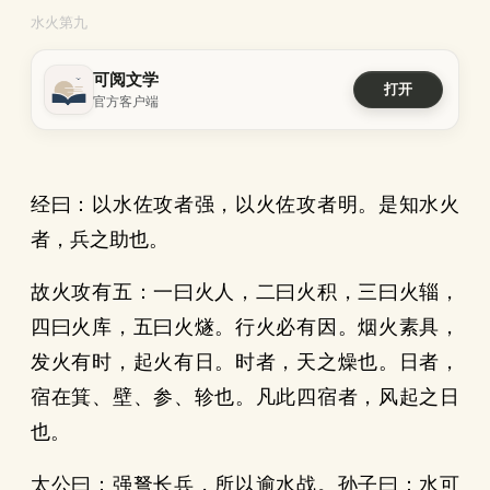
水火第九
可阅文学
打开
官方客户端
经曰：以水佐攻者强，以火佐攻者明。是知水火
者，兵之助也。
故火攻有五：一曰火人，二曰火积，三曰火辎，
四曰火库，五曰火燧。行火必有因。烟火素具，
发火有时，起火有日。时者，天之燥也。日者，
宿在箕、壁、参、轸也。凡此四宿者，风起之日
也。
太公曰：强弩长兵，所以逾水战。孙子曰：水可