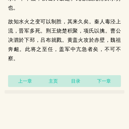
也。
故知水火之变可以制胜，其来久矣。秦人毒泾上
流，晋军多死。荆王烧楚积聚，项氏以擒。曹公
决泗於下邳，吕布就戮。黄盖火攻於赤壁，魏祖
奔衄。此将之至任，盖军中亢急者矣，不可不
察。
上一章
主页
目录
下一章