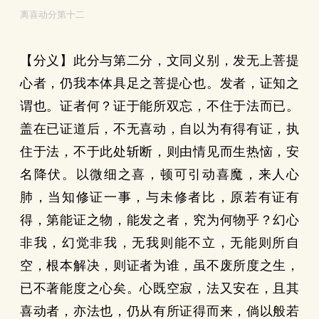
离喜动分第十二
【分义】此分与第二分，文同义别，发无上菩提
心者，仍我本体具足之菩提心也。发者，证知之
谓也。证者何？证于能所双忘，不住于法而已。
盖在已证道后，不无喜动，自以为有得有证，执
住于法，不于此处斩断，则由情见而生热恼，安
名降伏。以微细之喜，顿可引动喜魔，来人心
肺，当知修证一事，与未修者比，原若有证有
得，第能证之物，能发之者，究为何物乎？幻心
非我，幻觉非我，无我则能不立，无能则所自
空，根本解决，则证者为谁，虽不废所度之生，
已不著能度之心矣。心既空寂，法又安在，且其
喜动者，亦法也，仍从有所证得而来，倘以般若