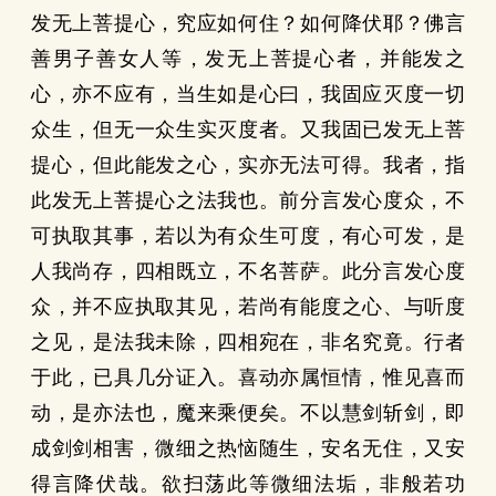
发无上菩提心，究应如何住？如何降伏耶？佛言
善男子善女人等，发无上菩提心者，并能发之
心，亦不应有，当生如是心曰，我固应灭度一切
众生，但无一众生实灭度者。又我固已发无上菩
提心，但此能发之心，实亦无法可得。我者，指
此发无上菩提心之法我也。前分言发心度众，不
可执取其事，若以为有众生可度，有心可发，是
人我尚存，四相既立，不名菩萨。此分言发心度
众，并不应执取其见，若尚有能度之心、与听度
之见，是法我未除，四相宛在，非名究竟。行者
于此，已具几分证入。喜动亦属恒情，惟见喜而
动，是亦法也，魔来乘便矣。不以慧剑斩剑，即
成剑剑相害，微细之热恼随生，安名无住，又安
得言降伏哉。欲扫荡此等微细法垢，非般若功