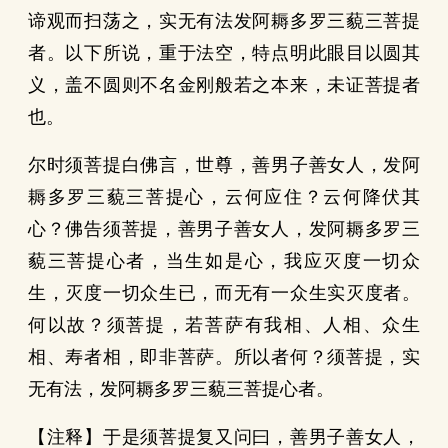
谛观而扫荡之，实无有法发阿耨多罗三藐三菩提
者。以下所说，重于法空，特点明此眼目以圆其
义，盖不圆则不名金刚般若之本来，未证菩提者
也。
尔时须菩提白佛言，世尊，善男子善女人，发阿
耨多罗三藐三菩提心，云何应住？云何降伏其
心？佛告须菩提，善男子善女人，发阿耨多罗三
藐三菩提心者，当生如是心，我应灭度一切众
生，灭度一切众生已，而无有一众生实灭度者。
何以故？须菩提，若菩萨有我相、人相、众生
相、寿者相，即非菩萨。所以者何？须菩提，实
无有法，发阿耨多罗三藐三菩提心者。
【注释】于是须菩提复又问曰，善男子善女人，