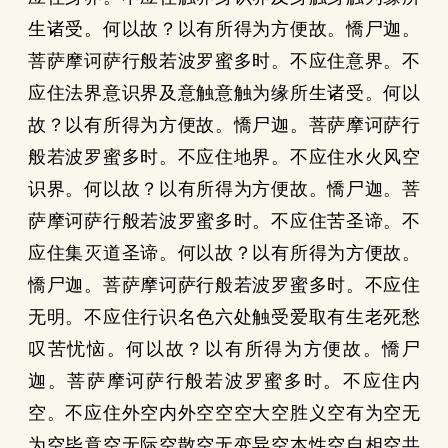
生诸受。何以故？以有所得为方便故。憍尸迦。
菩萨摩诃萨行般若波罗蜜多时。不应住意界。不
应住法界意识界及意触意触为缘所生诸受。何以
故？以有所得为方便故。憍尸迦。菩萨摩诃萨行
般若波罗蜜多时。不应住地界。不应住水火风空
识界。何以故？以有所得为方便故。憍尸迦。菩
萨摩诃萨行般若波罗蜜多时。不应住苦圣谛。不
应住集灭道圣谛。何以故？以有所得为方便故。
憍尸迦。菩萨摩诃萨行般若波罗蜜多时。不应住
无明。不应住行识名色六处触受爱取有生老死愁
叹苦忧恼。何以故？以有所得为方便故。憍尸
迦。菩萨摩诃萨行般若波罗蜜多时。不应住内
空。不应住外空内外空空空大空胜义空有为空无
为空毕竟空无际空散空无变异空本性空自相空共