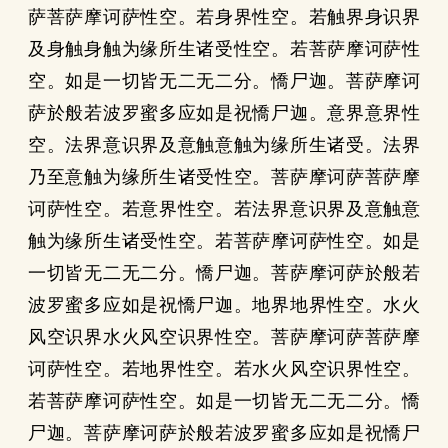
萨菩萨摩诃萨性空。若身界性空。若触界身识界
及身触身触为缘所生诸受性空。若菩萨摩诃萨性
空。如是一切皆无二无二分。憍尸迦。菩萨摩诃
萨於般若波罗蜜多应如是祝憍尸迦。意界意界性
空。法界意识界及意触意触为缘所生诸受。法界
乃至意触为缘所生诸受性空。菩萨摩诃萨菩萨摩
诃萨性空。若意界性空。若法界意识界及意触意
触为缘所生诸受性空。若菩萨摩诃萨性空。如是
一切皆无二无二分。憍尸迦。菩萨摩诃萨於般若
波罗蜜多应如是祝憍尸迦。地界地界性空。水火
风空识界水火风空识界性空。菩萨摩诃萨菩萨摩
诃萨性空。若地界性空。若水火风空识界性空。
若菩萨摩诃萨性空。如是一切皆无二无二分。憍
尸迦。菩萨摩诃萨於般若波罗蜜多应如是祝憍尸