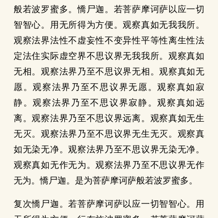
般若波罗蜜多。憍尸迦。若菩萨摩诃萨以应一切
智智心。用无所得为方便。观察真如无我我所。
观察法界法性不虚妄性不变异性平等性离生性法
定法住实际虚空界不思议界无我我所。观察真如
无相。观察法界乃至不思议界无相。观察真如无
愿。观察法界乃至不思议界无愿。观察真如寂
静。观察法界乃至不思议界寂静。观察真如远
离。观察法界乃至不思议界远离。观察真如无生
无灭。观察法界乃至不思议界无生无灭。观察真
如无染无净。观察法界乃至不思议界无染无净。
观察真如无作无为。观察法界乃至不思议界无作
无为。憍尸迦。是为菩萨摩诃萨般若波罗蜜多。
复次憍尸迦。若菩萨摩诃萨以应一切智智心。用