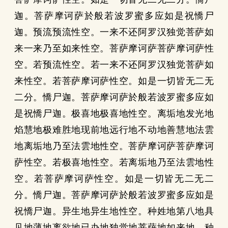
迦。菩萨摩诃萨於般若波罗蜜多应如是祝憍尸
迦。预流预流性空。一来不还阿罗汉独觉菩萨如
来一来乃至如来性空。菩萨摩诃萨菩萨摩诃萨性
空。若预流性空。若一来不还阿罗汉独觉菩萨如
来性空。若菩萨摩诃萨性空。如是一切皆无二无
二分。憍尸迦。菩萨摩诃萨於般若波罗蜜多应如
是祝憍尸迦。极喜地极喜地性空。离垢地发光地
焰慧地极难胜地现前地远行地不动地善慧地法雲
地离垢地乃至法雲地性空。菩萨摩诃萨菩萨摩诃
萨性空。若极喜地性空。若离垢地乃至法雲地性
空。若菩萨摩诃萨性空。如是一切皆无二无二
分。憍尸迦。菩萨摩诃萨於般若波罗蜜多应如是
祝憍尸迦。异生地异生地性空。种姓地第八地具
见地薄地离欲地已办地独觉地菩萨地如来地。种