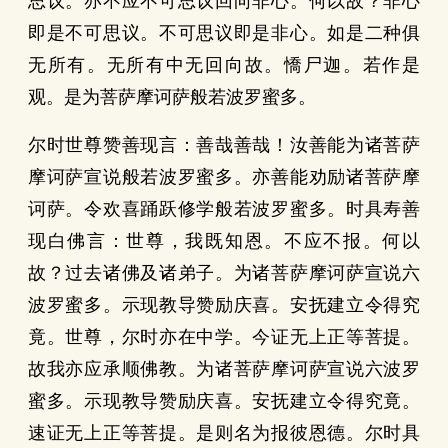
思议。亦不应不可思议回向非心。何以故？非心
即是不可思议。不可思议即是非心。如是二种俱
无所有。无所有中无回向故。憍尸迦。若作是
观。是为菩萨摩诃萨般若波罗蜜多。
尔时世尊赞善现言：善哉善哉！汝善能为诸菩萨
摩诃萨宣说般若波罗蜜多。亦善能劝励诸菩萨摩
诃萨。令欢喜踊跃修学般若波罗蜜多。时具寿善
现白佛言：世尊，我既知恩。不应不报。何以
故？过去诸佛及诸弟子。为诸菩萨摩诃萨宣说六
波罗蜜多。示现教导赞励庆喜。安抚建立令得究
竟。世尊，尔时亦在中学。今证无上正等菩提。
故我亦应承顺佛教。为诸菩萨摩诃萨宣说六波罗
蜜多。示现教导赞励庆喜。安抚建立令得究竟。
速证无上正等菩提。是则名为报彼恩德。尔时具