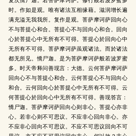
复次憍尸迦。若菩萨摩诃萨。修行般若波罗蜜多
时。作如是观。唯有诸法互相缘藉。滋润增长遍
满充溢无我我所。复作是观。菩萨摩诃萨回向心
不与菩提心和合。菩提心不与回向心和合。回向
心於菩提心中无所有不可得。菩提心於回向心中
无所有不可得。菩萨摩诃萨虽观诸法。而於诸法
都无所见。憍尸迦。是为菩萨摩诃萨般若波罗蜜
多。时天帝释问善现言：大德。云何菩萨摩诃萨
回向心不与菩提心和合。云何菩提心不与回向心
和合。云何回向心於菩提心中无所有不可得。云
何菩提心於回向心中无所有不可得。善现答言：
憍尸迦。菩萨摩诃萨回向心则非心。菩提心亦非
心。若非心则不可思议。不应非心回向非心。亦
不应非心回向不可思议。不应不可思议回向不可