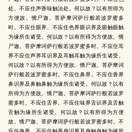
处。不应住声香味触法处。何以故？以有所得为
方便故。憍尸迦。菩萨摩诃萨行般若波罗蜜多
时。不应住眼界。不应住色界眼识界及眼触眼触
为缘所生诸受。何以故？以有所得为方便故。憍
尸迦。菩萨摩诃萨行般若波罗蜜多时。不应住耳
界不应住声界耳识界及耳触耳触为缘所生诸受。
何以故？以有所得为方便故。憍尸迦。菩萨摩诃
萨行般若波罗蜜多时。不应住鼻界。不应住香界
鼻识界及鼻触鼻触为缘所生诸受。何以故？以有
所得为方便故。憍尸迦。菩萨摩诃萨行般若波罗
蜜多时。不应住舌界。不应住味界舌识界及舌触
舌触为缘所生诸受。何以故？以有所得为方便
故。憍尸迦。菩萨摩诃萨行般若波罗蜜多时。不
应住身界。不应住触界身识界及身触身触为缘所