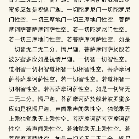
蜜多应如是祝憍尸迦。一切陀罗尼门一切陀罗尼
门性空。一切三摩地门一切三摩地门性空。菩萨
摩诃萨菩萨摩诃萨性空。若一切陀罗尼门性空。
若一切三摩地门性空。若菩萨摩诃萨性空。如是
一切皆无二无二分。憍尸迦。菩萨摩诃萨於般若
波罗蜜多应如是祝憍尸迦。一切智一切智性空。
道相智一切相智道相智一切相智性空。菩萨摩诃
萨菩萨摩诃萨性空。若一切智性空。若道相智一
切相智性空。若菩萨摩诃萨性空。如是一切皆无
二无二分。憍尸迦。菩萨摩诃萨於般若波罗蜜多
应如是祝憍尸迦。声闻乘声闻乘性空。独觉乘无
上乘独觉乘无上乘性空。菩萨摩诃萨菩萨摩诃萨
性空。若声闻乘性空。若独觉乘无上乘性空。若
菩萨摩诃萨性空。如是一切皆无二无二分。憍尸