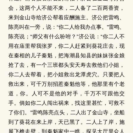
会，这两个人不能不来，二人备了二百两香资，
来到金山寺给济公帮着应酬施主。济公把雷鸣、
陈亮叫在一旁，说：“你二人给我办点事。”雷鸣、
陈亮说；“师父有什么吩咐？”济公说：“你二人不
用在庙里帮我张罗，你二人赶紧到葵花庄去，现
在秦相的儿子秦魁，把海潮县知县的妹妹张金娘
抢了去，有一个三班都头安天寿去救他们小姐，
你二人去帮着，把小姐救出龙潭虎穴。只要把人
救出来，可千万别招惹秦魁他等，他那里有个老
道，你。人可不是他的对手，千万不可跟他交
手。倘如你二人闯出祸来，找这里甚忙，可救不
了你们。”雷鸣陈亮点头，二人出了金山寺，坐船
到了葵花在来上岸，天已黑了。二人上了岸，施
展飞檐走壁，到秦魁家中一瞧，探见大厅里众人