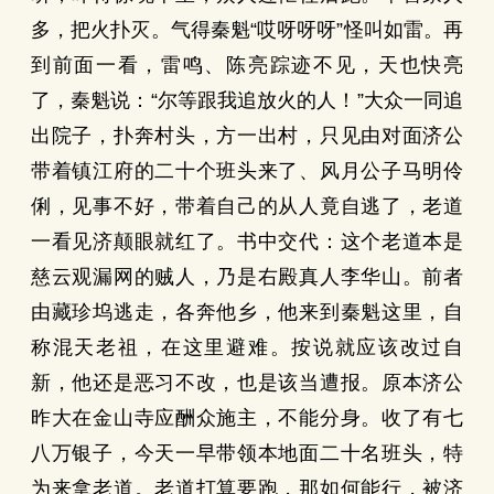
多，把火扑灭。气得秦魁“哎呀呀呀”怪叫如雷。再
到前面一看，雷鸣、陈亮踪迹不见，天也快亮
了，秦魁说：“尔等跟我追放火的人！”大众一同追
出院子，扑奔村头，方一出村，只见由对面济公
带着镇江府的二十个班头来了、风月公子马明伶
俐，见事不好，带着自己的从人竟自逃了，老道
一看见济颠眼就红了。书中交代：这个老道本是
慈云观漏网的贼人，乃是右殿真人李华山。前者
由藏珍坞逃走，各奔他乡，他来到秦魁这里，自
称混天老祖，在这里避难。按说就应该改过自
新，他还是恶习不改，也是该当遭报。原本济公
昨大在金山寺应酬众施主，不能分身。收了有七
八万银子，今天一早带领本地面二十名班头，特
为来拿老道。老道打算要跑，那如何能行，被济