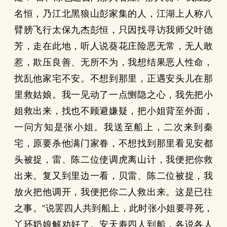
名恒，乃江北黑狼山彭家集的人，江湖上人称八
臂膀飞行太保九杰彭恒，只因找寻访我师父叶德
芳，走在此地，听人说葵花庄险恶无常，无人敢
惹，欺压良善、无所不为，我想结果恶人性命，
扰乱他家宅不安。不想到那里，正遇安头儿在那
里救姑娘。我一见动了一点恻隐之心，我先把小
姐救出来，找也不顾避嫌疑，把小姐背至外面，
一问方知是张小姐。我送至船上，二次来到秦
宅，原要杀他满门家眷，不想找到那里看见安都
头被捉，雷、陈二位使调虎离山计，我便把你救
出来。复又到里边一看，贝雷、陈二位被捉，我
放火把他调开，我便把你二人救出来。这是已往
之事。”说罢四人共到船上，此时张小姐要寻死，
丫环奶娘解劝好了。安天寿四人到船，各说各人