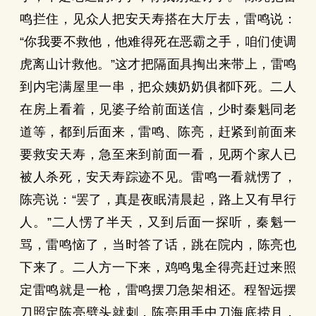
鸣拦住，见众人把安天寿搭在大厅去，雷鸣说：
“你我要不救他，他难得死在恶霸之手，咱们使调
虎离山计救他。”这才把隔面具掏出来带上，雷鸣
到内宅满屋里一串，把众姨奶奶俱都吓死。二人
在房上看着，见婆子给前面送信，少时秦魁同老
道等，都到后面来，雷鸣、陈亮，赶紧到前面来
要救安天寿，急至来到前面一看，见两个家人已
被人杀死，安天寿踪迹不见。雷鸣一看就愣了，
陈亮说：“罢了，真是夜眠清晨起，路上又有早行
人。”二人愣了半天，又到后面一探听，秦魁一
骂，雷鸣恼了，当时答了话，跳在院内，陈亮也
下来了。二人方一下来，鸡鸣鬼全得亮赶过来照
定雷鸣就是一枪，雷鸣摆刀急架相还。程智远摆
刀照定陈亮劈头就刺，陈亮用手中刀海底捞月，