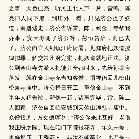
之事，天色已亮，听见正北人声一片，雷鸣、陈
亮四人同下船，到庄外一看，只见济公捉了妖
道，秦魁逃走，济公告诉雷、陈，到金山寺帮我
办事，安天寿谢了济公等，彭恒告辞，向已去
了。济公向官人到镇江府衙署。见知府把妖道授
律拟罪，解交常州府完案，把妖道就地正法。济
公到金山寺先派人把徒儿全都叫来，先给孙道今
落发；就在金山寺充当知客僧，悟禅仍回儿松山
松泉寺庙中。济公择日开工，重修金山寺，不到
半年人程告竣，塑像一新，诸事完毕，雷、陈二
人回家。济公自回临安城到天竺山净慈寺庙中。
众僧接见，方丈德辉说：“济公你来此甚好。老僧
我正盼之际。现在咱们下院报花寺，年久未修，
重修那庙，工程甚人，非汝不能募化。此乃是一