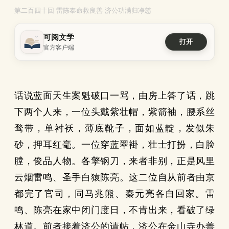
第二百四十回 雷陈奉命救良善 济公功满归净慈
可阅文学
打开
官方客户端
话说蓝面天生案魁破口一骂，由房上答了话，跳
下两个人来，一位头戴紫壮帽，紫箭袖，腰系丝
骛带，单衬袄，薄底靴子，面如蓝靛，发似朱
砂，押耳红毫。一位穿蓝翠褂，壮士打扮，白脸
膛，俊品人物。各擎钢刀，来者非别，正是风里
云烟雷鸣、圣手白猿陈亮。这二位自从前者由京
都完了官司，同马兆熊、秦元亮各自回家。雷
鸣、陈亮在家中闭门度日，不肯出来，看破了绿
林道。前者接着济公的请帖，济公在金山寺办善