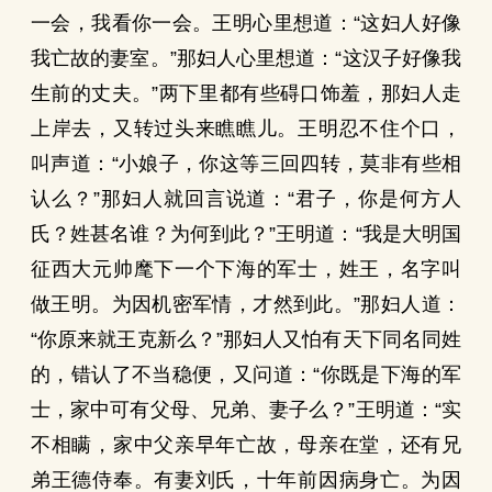
一会，我看你一会。王明心里想道：“这妇人好像
我亡故的妻室。”那妇人心里想道：“这汉子好像我
生前的丈夫。”两下里都有些碍口饰羞，那妇人走
上岸去，又转过头来瞧瞧儿。王明忍不住个口，
叫声道：“小娘子，你这等三回四转，莫非有些相
认么？”那妇人就回言说道：“君子，你是何方人
氏？姓甚名谁？为何到此？”王明道：“我是大明国
征西大元帅麾下一个下海的军士，姓王，名字叫
做王明。为因机密军情，才然到此。”那妇人道：
“你原来就王克新么？”那妇人又怕有天下同名同姓
的，错认了不当稳便，又问道：“你既是下海的军
士，家中可有父母、兄弟、妻子么？”王明道：“实
不相瞒，家中父亲早年亡故，母亲在堂，还有兄
弟王德侍奉。有妻刘氏，十年前因病身亡。为因