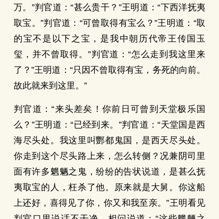
万。”判官道：“甚么贵干？”王明道：“下西洋抚夷
取宝。”判官道：“可曾取得有宝么？”王明道：“取
的宝不是以下之宝，是我中朝历代帝王传国玉
玺，并不曾取得。”判官道：“怎么走到我这里来
了？”王明道：“只因不曾取得有宝，务死的向前。
故此就来到这里。”
判官道：“来头差矣！你前日可曾到天堂极乐国
么？”王明道：“已经到来。”判官道：“天堂国是西
海尽头处。我这里叫酆都鬼国，是西天尽头处。
你走到这个尽头路上来，怎么转侧？况兼阴司里
面有许多魍魉之鬼，纷纷的告状说道，是甚么抚
夷取宝的人，枉杀了他。原来就是大舅。你这船
上还好，喜得见了你，你又和我至亲。”王明看见
判官口里说话不干净，相问说道：“这些魍魉之