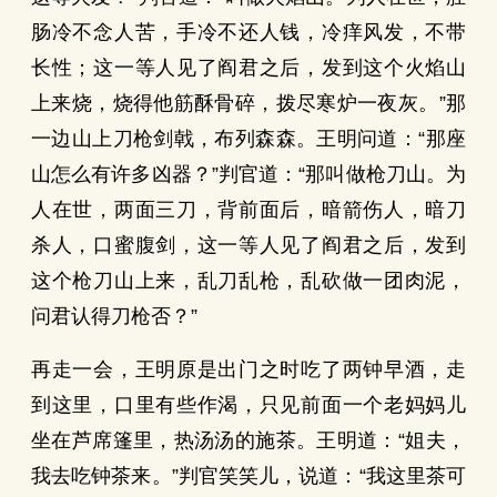
肠冷不念人苦，手冷不还人钱，冷痒风发，不带
长性；这一等人见了阎君之后，发到这个火焰山
上来烧，烧得他筋酥骨碎，拨尽寒炉一夜灰。”那
一边山上刀枪剑戟，布列森森。王明问道：“那座
山怎么有许多凶器？”判官道：“那叫做枪刀山。为
人在世，两面三刀，背前面后，暗箭伤人，暗刀
杀人，口蜜腹剑，这一等人见了阎君之后，发到
这个枪刀山上来，乱刀乱枪，乱砍做一团肉泥，
问君认得刀枪否？”
再走一会，王明原是出门之时吃了两钟早酒，走
到这里，口里有些作渴，只见前面一个老妈妈儿
坐在芦席篷里，热汤汤的施茶。王明道：“姐夫，
我去吃钟茶来。”判官笑笑儿，说道：“我这里茶可