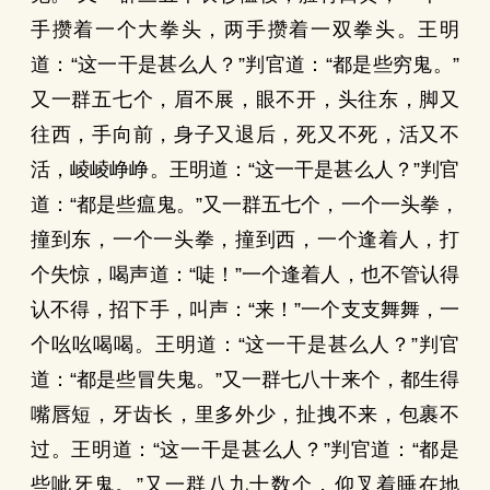
手攒着一个大拳头，两手攒着一双拳头。王明
道：“这一干是甚么人？”判官道：“都是些穷鬼。”
又一群五七个，眉不展，眼不开，头往东，脚又
往西，手向前，身子又退后，死又不死，活又不
活，崚崚峥峥。王明道：“这一干是甚么人？”判官
道：“都是些瘟鬼。”又一群五七个，一个一头拳，
撞到东，一个一头拳，撞到西，一个逢着人，打
个失惊，喝声道：“唗！”一个逢着人，也不管认得
认不得，招下手，叫声：“来！”一个支支舞舞，一
个吆吆喝喝。王明道：“这一干是甚么人？”判官
道：“都是些冒失鬼。”又一群七八十来个，都生得
嘴唇短，牙齿长，里多外少，扯拽不来，包裹不
过。王明道：“这一干是甚么人？”判官道：“都是
些呲牙鬼。”又一群八九十数个，仰叉着睡在地