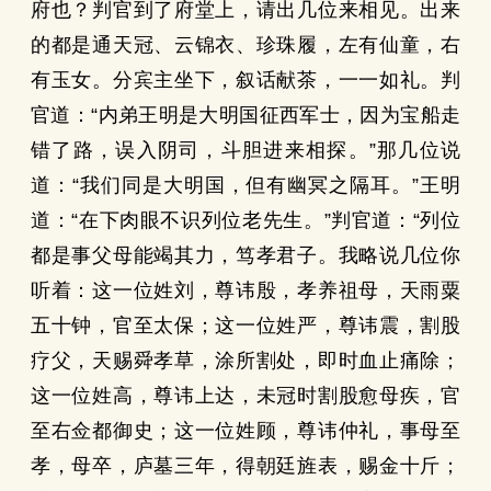
府也？判官到了府堂上，请出几位来相见。出来
的都是通天冠、云锦衣、珍珠履，左有仙童，右
有玉女。分宾主坐下，叙话献茶，一一如礼。判
官道：“内弟王明是大明国征西军士，因为宝船走
错了路，误入阴司，斗胆进来相探。”那几位说
道：“我们同是大明国，但有幽冥之隔耳。”王明
道：“在下肉眼不识列位老先生。”判官道：“列位
都是事父母能竭其力，笃孝君子。我略说几位你
听着：这一位姓刘，尊讳殷，孝养祖母，天雨粟
五十钟，官至太保；这一位姓严，尊讳震，割股
疗父，天赐舜孝草，涂所割处，即时血止痛除；
这一位姓高，尊讳上达，未冠时割股愈母疾，官
至右佥都御史；这一位姓顾，尊讳仲礼，事母至
孝，母卒，庐墓三年，得朝廷旌表，赐金十斤；