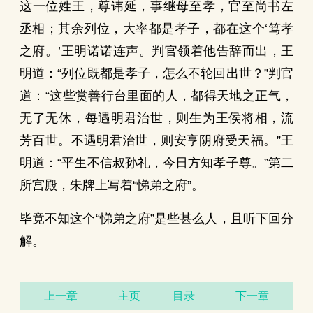
这一位姓王，尊讳延，事继母至孝，官至尚书左
丞相；其余列位，大率都是孝子，都在这个‘笃孝
之府。’王明诺诺连声。判官领着他告辞而出，王
明道：“列位既都是孝子，怎么不轮回出世？”判官
道：“这些赏善行台里面的人，都得天地之正气，
无了无休，每遇明君治世，则生为王侯将相，流
芳百世。不遇明君治世，则安享阴府受天福。”王
明道：“平生不信叔孙礼，今日方知孝子尊。”第二
所宫殿，朱牌上写着“悌弟之府”。
毕竟不知这个“悌弟之府”是些甚么人，且听下回分
解。
上一章
主页
目录
下一章