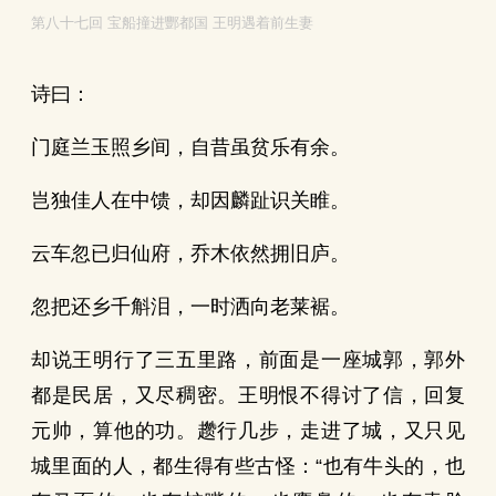
第八十七回 宝船撞进酆都国 王明遇着前生妻
诗曰：
门庭兰玉照乡间，自昔虽贫乐有余。
岂独佳人在中馈，却因麟趾识关睢。
云车忽已归仙府，乔木依然拥旧庐。
忽把还乡千斛泪，一时洒向老莱裾。
却说王明行了三五里路，前面是一座城郭，郭外
都是民居，又尽稠密。王明恨不得讨了信，回复
元帅，算他的功。趱行几步，走进了城，又只见
城里面的人，都生得有些古怪：“也有牛头的，也