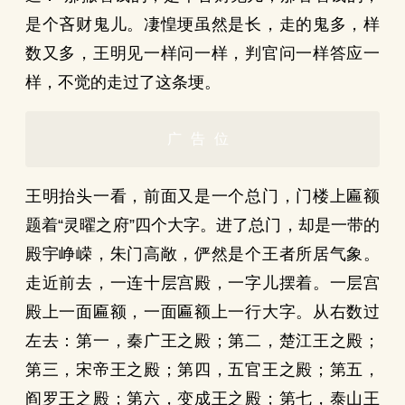
是个吝财鬼儿。凄惶埂虽然是长，走的鬼多，样
数又多，王明见一样问一样，判官问一样答应一
样，不觉的走过了这条埂。
广告位
王明抬头一看，前面又是一个总门，门楼上匾额
题着“灵曜之府”四个大字。进了总门，却是一带的
殿宇峥嵘，朱门高敞，俨然是个王者所居气象。
走近前去，一连十层宫殿，一字儿摆着。一层宫
殿上一面匾额，一面匾额上一行大字。从右数过
左去：第一，秦广王之殿；第二，楚江王之殿；
第三，宋帝王之殿；第四，五官王之殿；第五，
阎罗王之殿；第六，变成王之殿；第七，泰山王