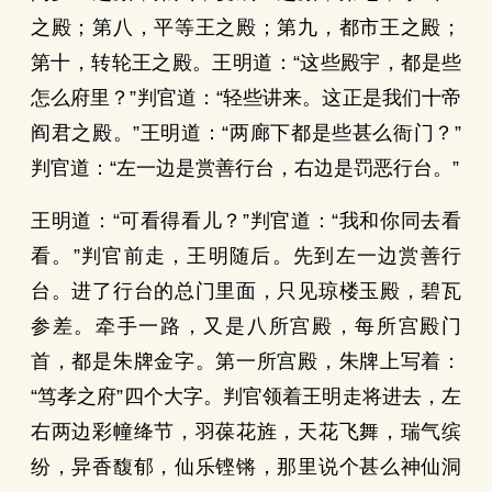
之殿；第八，平等王之殿；第九，都市王之殿；
第十，转轮王之殿。王明道：“这些殿宇，都是些
怎么府里？”判官道：“轻些讲来。这正是我们十帝
阎君之殿。”王明道：“两廊下都是些甚么衙门？”
判官道：“左一边是赏善行台，右边是罚恶行台。”
王明道：“可看得看儿？”判官道：“我和你同去看
看。”判官前走，王明随后。先到左一边赏善行
台。进了行台的总门里面，只见琼楼玉殿，碧瓦
参差。牵手一路，又是八所宫殿，每所宫殿门
首，都是朱牌金字。第一所宫殿，朱牌上写着：
“笃孝之府”四个大字。判官领着王明走将进去，左
右两边彩幢绛节，羽葆花旌，天花飞舞，瑞气缤
纷，异香馥郁，仙乐铿锵，那里说个甚么神仙洞