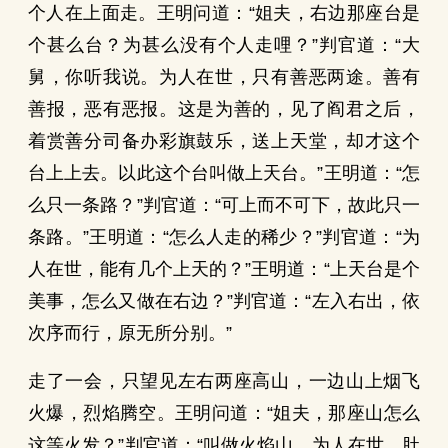
个人在上面走。王明问道：“姐夫，右边那座台是
个甚么台？为甚么没有个人走哩？”判官道：“大
舅，你听我说。为人在世，只有善恶两途。善有
善报，恶有恶报。这是为善的，见了阎君之后，
着赏善分司备办彩旗鼓乐，送上天堂，却才这个
台上上去。以此这个台叫做上天台。”王明道：“怎
么只一条路？”判官道：“可上而不可下，故此只一
条路。”王明道：“怎么人走的稀少？”判官道：“为
人在世，能有几个上天的？”王明道：“上天台是个
美事，怎么又做在右边？”判官道：“左入右出，依
次序而行，原无所分别。”
走了一会，只望见左右两座高山，一边山上烟飞
火爆，烈焰腾空。王明问道：“姐夫，那座山怎么
这等火发？”判官道：“叫做火焰山。为人在世，肚