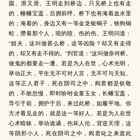
圆、滑又滑。王明走到桥边，只见桥上也有走
的，幢幡宝盖，后拥前呼。桥下也有淹着血水里
的；淹着的，身边又有一等金龙银蝎子，铁狗铜
蛇，攒着那个人，咬的咬、伤的伤。王明问道：
“姐夫，这叫做甚么桥，这等凶险？却又有走得
的，却又有走不得的。”判官道：“这叫做奈何桥。
做鬼的都要走一遭。若是为人在世，心术光明，
举动正大，平生无不可对人言，无不可与天知。
这等正人君子，死在阴司之中，阎君都是钦敬
的，不敢怠慢，即时吩咐金童玉女，长幡宝盖，
导引于前，拥护于后，来过此桥，如履平地。你
方才看见走的，就是这一等好人。若是为人在世
心术暗昧，举动诡谲，伤坏人伦，背逆天理，这
等阴邪小人，死在阴司之中，阎君叱之来渡此