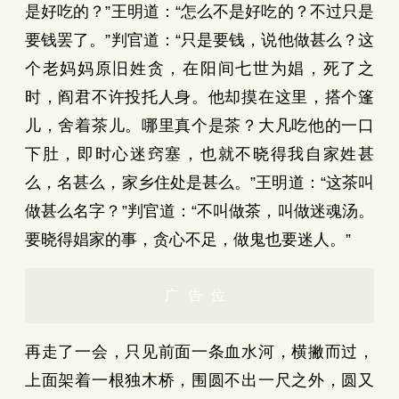
是好吃的？”王明道：“怎么不是好吃的？不过只是
要钱罢了。”判官道：“只是要钱，说他做甚么？这
个老妈妈原旧姓贪，在阳间七世为娼，死了之
时，阎君不许投托人身。他却摸在这里，搭个篷
儿，舍着茶儿。哪里真个是茶？大凡吃他的一口
下肚，即时心迷窍塞，也就不晓得我自家姓甚
么，名甚么，家乡住处是甚么。”王明道：“这茶叫
做甚么名字？”判官道：“不叫做茶，叫做迷魂汤。
要晓得娼家的事，贪心不足，做鬼也要迷人。”
广告位
再走了一会，只见前面一条血水河，横撇而过，
上面架着一根独木桥，围圆不出一尺之外，圆又