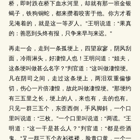
桥，即时跌在桥下血水河里，却就有那一班金银
蝎子，铁狗铜蛇，都来攒着咬害于他。你方才看
见淹着的，就是这一等歹人。”王明说道：“果真
的：善恶到头终有报，只争来早与来迟。”
再走一会，走到一条孤埂上，四望寂寥，阴风刮
面，冷雨淋头，好凄惶人也！王明问道：“姐夫，
这条埂叫做甚么名字？”判官道：“这叫做凄惶埂。
凡在阴司之间，走过这条埂上，两泪双重偏惨
切，伤心一片倍凄惶，故此叫做凄惶埂。”那埂约
有三五里之长，埂上的人，来也有，去的也有。
只见一群三五个，东歪西倒，手风脚斜，一个口
里叫说道：“三枚。”一个口里叫说道：“两谎。”王
明道：“这一干是甚么人？”判官道：“都是些酒
鬼。”又一群三五个衣衫褴褛，脸青口黄，一个一