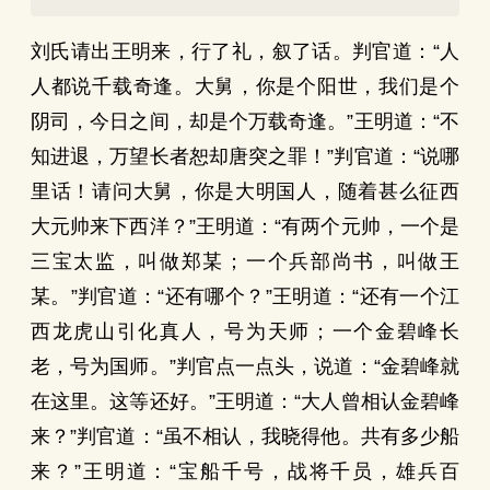
刘氏请出王明来，行了礼，叙了话。判官道：“人
人都说千载奇逢。大舅，你是个阳世，我们是个
阴司，今日之间，却是个万载奇逢。”王明道：“不
知进退，万望长者恕却唐突之罪！”判官道：“说哪
里话！请问大舅，你是大明国人，随着甚么征西
大元帅来下西洋？”王明道：“有两个元帅，一个是
三宝太监，叫做郑某；一个兵部尚书，叫做王
某。”判官道：“还有哪个？”王明道：“还有一个江
西龙虎山引化真人，号为天师；一个金碧峰长
老，号为国师。”判官点一点头，说道：“金碧峰就
在这里。这等还好。”王明道：“大人曾相认金碧峰
来？”判官道：“虽不相认，我晓得他。共有多少船
来？”王明道：“宝船千号，战将千员，雄兵百