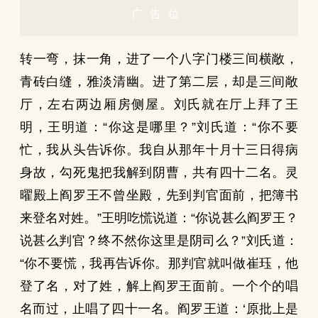
广告位
转一弯，抹一角，进了一个八字门楼三间横敞，
青砖白缝，雅淡清幽。进了第二层，却是三间敞
厅，左右两边厢房侧屋。刘氏就在厅上拜了王
明，王明道：“你这是哪里？”刘氏道：“你不要
忙，我从头告诉你。我自从那年十月十三日得病
身故，勾死鬼把我解到阴曹，共有四十二名。灵
曜殿上阎罗王不曾坐殿，先到判官面前，把簿书
来登名对姓。”王明吃慌说道：“你说甚么阎罗王？
说甚么判官？终不然你这里是阴司么？”刘氏道：
“你不要慌，我再告诉你。那判官就叫做崔珏，他
登了名，对了姓，解上阎罗王面前。一个个的唱
名而过，止唱了四十一名。阎罗王道：‘原批上是