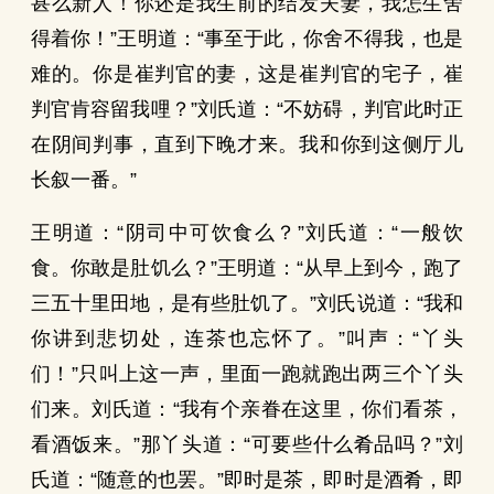
甚么新人！你还是我生前的结发夫妻，我怎生舍
得着你！”王明道：“事至于此，你舍不得我，也是
难的。你是崔判官的妻，这是崔判官的宅子，崔
判官肯容留我哩？”刘氏道：“不妨碍，判官此时正
在阴间判事，直到下晚才来。我和你到这侧厅儿
长叙一番。”
王明道：“阴司中可饮食么？”刘氏道：“一般饮
食。你敢是肚饥么？”王明道：“从早上到今，跑了
三五十里田地，是有些肚饥了。”刘氏说道：“我和
你讲到悲切处，连茶也忘怀了。”叫声：“丫头
们！”只叫上这一声，里面一跑就跑出两三个丫头
们来。刘氏道：“我有个亲眷在这里，你们看茶，
看酒饭来。”那丫头道：“可要些什么肴品吗？”刘
氏道：“随意的也罢。”即时是茶，即时是酒肴，即