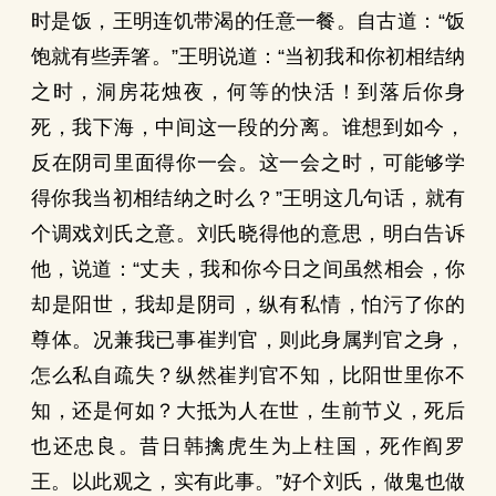
时是饭，王明连饥带渴的任意一餐。自古道：“饭
饱就有些弄箸。”王明说道：“当初我和你初相结纳
之时，洞房花烛夜，何等的快活！到落后你身
死，我下海，中间这一段的分离。谁想到如今，
反在阴司里面得你一会。这一会之时，可能够学
得你我当初相结纳之时么？”王明这几句话，就有
个调戏刘氏之意。刘氏晓得他的意思，明白告诉
他，说道：“丈夫，我和你今日之间虽然相会，你
却是阳世，我却是阴司，纵有私情，怕污了你的
尊体。况兼我已事崔判官，则此身属判官之身，
怎么私自疏失？纵然崔判官不知，比阳世里你不
知，还是何如？大抵为人在世，生前节义，死后
也还忠良。昔日韩擒虎生为上柱国，死作阎罗
王。以此观之，实有此事。”好个刘氏，做鬼也做