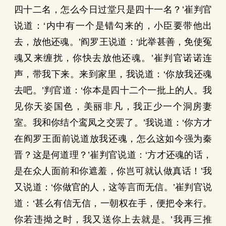
四十二名，怎么今日过堂只是四十一名？’崔判官
说道：‘内中有一个是错勾来的，小臣要带他出
去，放他还魂。’阎罗王说道：‘此举甚善，免使冤
魂又来缠扰，你快去放他还魂。’崔判官诺诺连
声，带我下来。来到家里，我说道：‘你放我还魂
去吧。’判官道：‘你本是四十二个一批上的人。我
见你天姿国色，美丽非凡，我正少一个洞房妻
室。我和你结个鸾凤之交罢了。’我说道：‘你方才
在阎罗王面前说道放我还魂，怎么这如今强为秦
晋？这是何道理？’崔判官说道：‘方才还魂的话，
是在众人面前和你遮羞，你岂可就认做真话！’我
又说道：‘你做官的人，这等言而无信。’崔判官说
道：‘甚么有信无信，一朝权在手，便把令来行。
你若违拗之时，我又送你上去就是。’我再三推