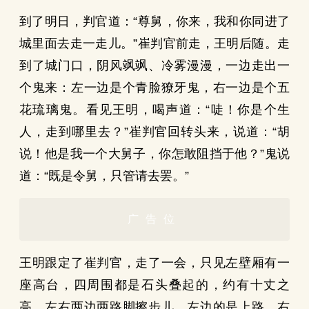
到了明日，判官道：“尊舅，你来，我和你同进了
城里面去走一走儿。”崔判官前走，王明后随。走
到了城门口，阴风飒飒、冷雾漫漫，一边走出一
个鬼来：左一边是个青脸獠牙鬼，右一边是个五
花琉璃鬼。看见王明，喝声道：“唗！你是个生
人，走到哪里去？”崔判官回转头来，说道：“胡
说！他是我一个大舅子，你怎敢阻挡于他？”鬼说
道：“既是令舅，只管请去罢。”
广告位
王明跟定了崔判官，走了一会，只见左壁厢有一
座高台，四周围都是石头叠起的，约有十丈之
高。左右两边两路脚擦步儿，左边的是上路，右