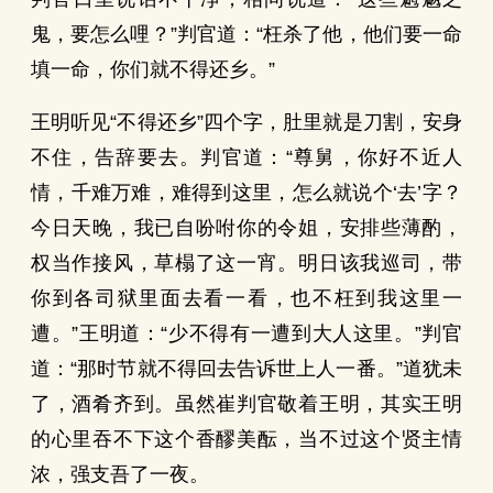
鬼，要怎么哩？”判官道：“枉杀了他，他们要一命
填一命，你们就不得还乡。”
王明听见“不得还乡”四个字，肚里就是刀割，安身
不住，告辞要去。判官道：“尊舅，你好不近人
情，千难万难，难得到这里，怎么就说个‘去’字？
今日天晚，我已自吩咐你的令姐，安排些薄酌，
权当作接风，草榻了这一宵。明日该我巡司，带
你到各司狱里面去看一看，也不枉到我这里一
遭。”王明道：“少不得有一遭到大人这里。”判官
道：“那时节就不得回去告诉世上人一番。”道犹未
了，酒肴齐到。虽然崔判官敬着王明，其实王明
的心里吞不下这个香醪美酝，当不过这个贤主情
浓，强支吾了一夜。