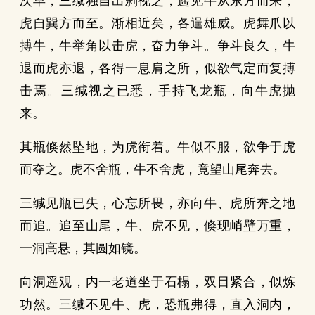
次早，三缄独自出刹视之，遥见牛从东方而来，
虎自巽方而至。渐相近矣，各逞雄威。虎舞爪以
搏牛，牛举角以击虎，奋力争斗。争斗良久，牛
退而虎亦退，各得一息肩之所，似欲气定而复搏
击焉。三缄视之已悉，手持飞龙瓶，向牛虎抛
来。
其瓶倏然坠地，为虎衔着。牛似不服，欲争于虎
而夺之。虎不舍瓶，牛不舍虎，竟望山尾奔去。
三缄见瓶已失，心忘所畏，亦向牛、虎所奔之地
而追。追至山尾，牛、虎不见，倏现峭壁万重，
一洞高悬，其圆如镜。
向洞遥观，内一老道坐于石榻，双目紧合，似炼
功然。三缄不见牛、虎，恐瓶弗得，直入洞内，