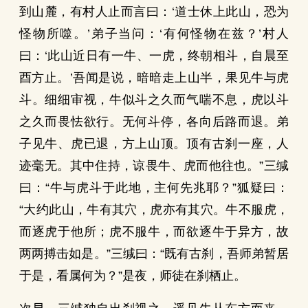
到山麓，有村人止而言曰：‘道士休上此山，恐为
怪物所噬。’弟子当问：‘有何怪物在兹？’村人
曰：‘此山近日有一牛、一虎，终朝相斗，自晨至
酉方止。’吾闻是说，暗暗走上山半，果见牛与虎
斗。细细审视，牛似斗之久而气喘不息，虎以斗
之久而畏怯欲行。无何斗停，各向后路而退。弟
子见牛、虎已退，方上山顶。顶有古刹一座，人
迹毫无。其中住持，谅畏牛、虎而他往也。”三缄
曰：“牛与虎斗于此地，主何先兆耶？”狐疑曰：
“大约此山，牛有其穴，虎亦有其穴。牛不服虎，
而逐虎于他所；虎不服牛，而欲逐牛于异方，故
两两搏击如是。”三缄曰：“既有古刹，吾师弟暂居
于是，看属何为？”是夜，师徒在刹栖止。