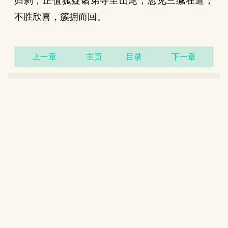
归刹，正值狐疑诸弟寻至山尾，忽见三缄在道，
不胜欣喜，簇拥而回。
上一章
主页
目录
下一章