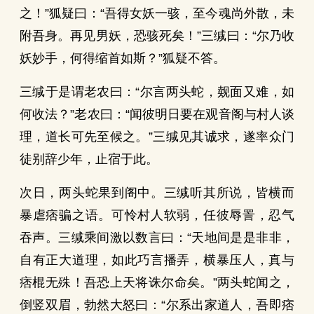
之！”狐疑曰：“吾得女妖一骇，至今魂尚外散，未
附吾身。再见男妖，恐骇死矣！”三缄曰：“尔乃收
妖妙手，何得缩首如斯？”狐疑不答。
三缄于是谓老农曰：“尔言两头蛇，觌面又难，如
何收法？”老农曰：“闻彼明日要在观音阁与村人谈
理，道长可先至候之。”三缄见其诚求，遂率众门
徒别辞少年，止宿于此。
次日，两头蛇果到阁中。三缄听其所说，皆横而
暴虐痞骗之语。可怜村人软弱，任彼辱詈，忍气
吞声。三缄乘间激以数言曰：“天地间是是非非，
自有正大道理，如此巧言播弄，横暴压人，真与
痞棍无殊！吾恐上天将诛尔命矣。”两头蛇闻之，
倒竖双眉，勃然大怒曰：“尔系出家道人，吾即痞