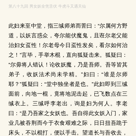
第八十九回 男女妖全凭舌伏 牛虎斗又遇天仙
此妇来至中堂，指三缄师弟而詈曰：“尔属何方野
道，以妖言惑众，夸尔能伏魔鬼，且诳尔老父能
治妇女虿性！尔老母今日虿性发矣，看尔如何治
之！”言毕，手举木棍，直向狐疑击来。狐疑曰：
“尔毋将人错认！论收妖魔，乃是吾师。吾等皆其
弟子，收妖法术尚未学精。”妇曰：“谁是尔师
耶？”狐疑曰：“堂中独坐者是也。”此妇即到三缄
面前，向地一棍，竟将地泥击起，已飞数点在三
缄衣上。三缄呼李老出，询是妇为何人。李老
曰：“是乃吾家之女妖也。吾自得此女妖入门，家
业几被吞荆而今于衣食艰难之际，日日扭吾跪于
床头，不以棍打，便以手击。望道长与吾收去，