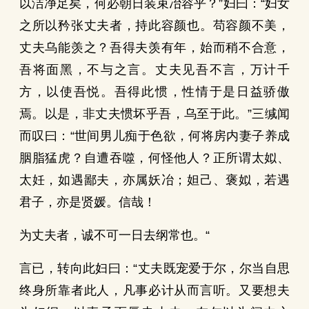
以洁净足矣，何必朝日装束冶容乎？”妇曰：“妇女
之所以矜张丈夫者，持此容颜也。苟容颜不美，
丈夫乌能羡之？吾得夫羡有年，始而稍不合意，
吾将面黑，不与之言。丈夫见吾不言，万计千
方，以使吾悦。吾得此惯，性情于是日益骄傲
焉。以是，非丈夫惯坏乎吾，乌至于此。”三缄闻
而叹曰：“世间男儿痴于色欲，何将房内妻子养成
胭脂猛虎？自遭吞噬，何怪他人？正所谓太姒、
太妊，如遇鄙夫，亦属妖冶；妲己、褒姒，若遇
君子，亦是贤媛。信哉！
为丈夫者，诚不可一日去纲常也。“
言已，转向此妇曰：“丈夫既宠爱于尔，尔当自思
终身所靠者此人，凡事必计从而言听。又要想夫