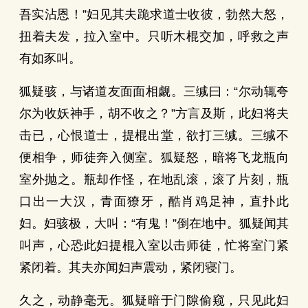
吾实沾恩！”妇见其夫跪求道士收彼，勃然大怒，
扭着夫发，拉入室中。只听木棍交加，呼救之声
有如豕叫。
狐疑骇，与诸道友面面相觑。三缄曰：“尔动辄夸
尔为收妖神手，胡不收之？”方言及斯，此妇将夫
击已，心恨道士，提棍出堂，欲打三缄。三缄不
便相争，师徒奔入侧室。狐疑怒，暗将飞龙瓶向
室外抛之。瓶却作怪，在地乱滚，滚了片刻，瓶
口出一大汉，青面獠牙，酷肖鸡足神，直扑此
妇。妇骇极，大叫：“有鬼！”倒在地中。狐疑闻其
叫声，心恐此妇提棍入室以击师徒，忙将室门紧
紧闭着。其夫亦闻妇声震动，紧闭寝门。
久之，动静毫无。狐疑暗于门隙偷窥，只见此妇