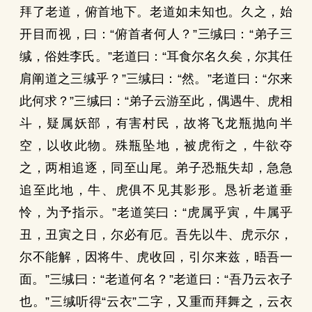
拜了老道，俯首地下。老道如未知也。久之，始
开目而视，曰：“俯首者何人？”三缄曰：“弟子三
缄，俗姓李氏。”老道曰：“耳食尔名久矣，尔其任
肩阐道之三缄乎？”三缄曰：“然。”老道曰：“尔来
此何求？”三缄曰：“弟子云游至此，偶遇牛、虎相
斗，疑属妖部，有害村民，故将飞龙瓶抛向半
空，以收此物。殊瓶坠地，被虎衔之，牛欲夺
之，两相追逐，同至山尾。弟子恐瓶失却，急急
追至此地，牛、虎俱不见其影形。恳祈老道垂
怜，为予指示。”老道笑曰：“虎属乎寅，牛属乎
丑，丑寅之日，尔必有厄。吾先以牛、虎示尔，
尔不能解，因将牛、虎收回，引尔来兹，晤吾一
面。”三缄曰：“老道何名？”老道曰：“吾乃云衣子
也。”三缄听得“云衣”二字，又重而拜舞之，云衣