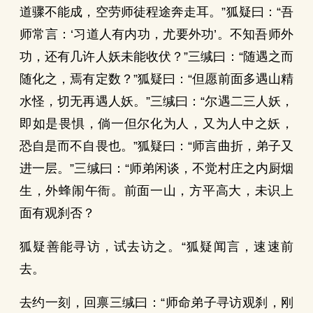
道骤不能成，空劳师徒程途奔走耳。”狐疑曰：“吾
师常言：‘习道人有内功，尤要外功’。不知吾师外
功，还有几许人妖未能收伏？”三缄曰：“随遇之而
随化之，焉有定数？”狐疑曰：“但愿前面多遇山精
水怪，切无再遇人妖。”三缄曰：“尔遇二三人妖，
即如是畏惧，倘一但尔化为人，又为人中之妖，
恐自是而不自畏也。”狐疑曰：“师言曲折，弟子又
进一层。”三缄曰：“师弟闲谈，不觉村庄之内厨烟
生，外蜂闹午衙。前面一山，方平高大，未识上
面有观刹否？
狐疑善能寻访，试去访之。“狐疑闻言，速速前
去。
去约一刻，回禀三缄曰：“师命弟子寻访观刹，刚