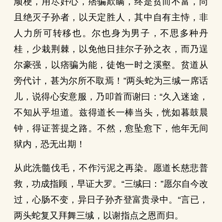
顽梗，用尽奸心，痞骗欺瞒，终是贫而不富，尚
且绝灭子孙者，以天定胜人，其中自有主恃，非
人力所可转移也。尔也身为男子，不思多种丹
桂，少栽荆棘，以免他日挂尔子孙之衣，而乃逞
尔豪强，以痞骗为能，徒饱一时之溪壑。贫道从
旁代计，甚为尔所不取焉！”两头蛇为三缄一席话
儿，说得心安意服，乃叩首而谢曰：“久入迷途，
不知从乎坦道。兹得道长一棒当头，恍如暮鼓晨
钟，得证菩提之路。不然，愈坠愈下，他年无间
狱内，恐无出期！
从此洗髓伐毛，不作污泥之再染。愿道长慈悲普
救，功成指顾，早证大罗。“三缄曰：”愿尔自今改
过，心肠不变，异日子孙齐登富贵录中。“言已，
两头蛇复又拜舞三缄，以谢指点之恩而归。