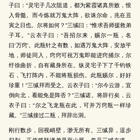
子曰：“灵宅子几次阻道，都为紫霞诸真所败，恨
入骨髓。而今炼就万鬼大阵，欲诛尔命，兆在丑
寅之日也。尔将如何？”三缄曰：“惟求吾师援救弟
子耳。”云衣子曰：“吾招尔来，赐尔一瓶，名
曰‘万窍’。此瓶针之有数，如遇万鬼大阵，安放平
地，师徒同入，窍窍可祝万鬼即能进窍捕尔，尔
纡徐曲折，自有藏身所在。纵灵宅子下了千钧铁
石，飞打阵内，不能将瓶损伤。此瓶赐尔，好好
珍重！”三缄拜而受之。云衣子曰：“尔今云游，宜
倒向北，看能免是阵否？”三缄诺。将辞行矣，云
衣子曰：“尔之飞龙瓶在此，可并万窍瓶一样珍
藏。”三缄接过二瓶，拜辞出洞。
刚行数步，回视峭壁，渺无所有。三缄异，逞步