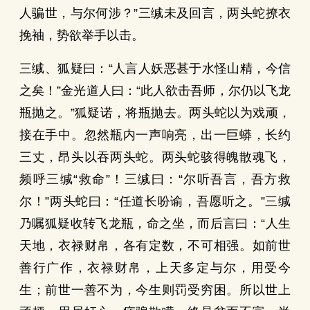
人骗世，与尔何涉？”三缄未及回言，两头蛇撩衣
挽袖，势欲举手以击。
三缄、狐疑曰：“人言人妖恶甚于水怪山精，今信
之矣！”金光道人曰：“此人欲击吾师，尔仍以飞龙
瓶抛之。”狐疑诺，将瓶抛去。两头蛇以为戏顽，
接在手中。忽然瓶内一声响亮，出一巨蟒，长约
三丈，昂头以吞两头蛇。两头蛇骇得魄散魂飞，
频呼三缄“救命”！三缄曰：“尔听吾言，吾方救
尔！”两头蛇曰：“任道长吩谕，吾愿听之。”三缄
乃嘱狐疑收转飞龙瓶，命之坐，而后言曰：“人生
天地，衣禄财帛，各有定数，不可相强。如前世
善行广作，衣禄财帛，上天多定与尔，用受今
生；前世一善不为，今生则罚受穷困。所以世上