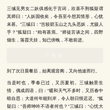
三缄见男女二妖俱感化于言词，欣喜不荆狐疑谓
其师曰：“人妖固收矣，令吾至今想其情形，心犹
未甚。”三缄曰：“岂较碧玉山之九头恶妖，尤骇人
乎？”狐疑曰：“殆有甚焉。”师徒言谈之间，四野
烟生，落霞天挂，知已傍晚，不敢前进。
广告位
到了次日晨餐后，始离观音阁，又向他途而行。
当是时也，季春已过，又历夏初。三缄触景生
情，偶成四语，曰：“暖和天气不多时，又历春中
暗自思；大道何年能到岸，令人朝日恨迟迟。”狐
疑曰：“吾师呻吟不语者何也？”三缄曰：“心忧大