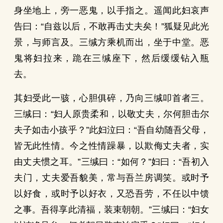
身坐地上，旁一恶鬼，以手指之。遥闻此妇哀声
告曰：“自兹以后，不敢再击丈夫矣！”狐疑见此光
景，与师言及。三缄方乘机而出，坐于中堂。恶
鬼将妇拉来，跪在三缄座下，然后缓缓钻入瓶
去。
其妇受此一骇，心胆俱碎，乃向三缄叩首者三。
三缄曰：“妇人原贵柔和，以敬丈夫，尔何胆击尔
夫子如击小孩乎？”此妇泣曰：“吾自幼随吾父母，
皆无此性情。今之性情躁暴，以欺侮丈夫者，实
由丈夫惯之耳。”三缄曰：“如何？”妇曰：“吾初入
夫门，丈夫爱吾貌美，常与吾兰房调笑。或时予
以好食，或时予以好衣，又恐吾劳，不任以中馈
之事。吾得享此清福，装束朝朝。”三缄曰：“妇女