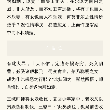
为妇纲，以妻子而辱击丈夫，在尔以为阃内之
威，非人所及，而不知丑声远播，将有子也而人
不乐妻，有女也而人不乐媳，何莫非尔之性情所
致乎？况性情乖戾，易造愆尤，上而忤逆翁姑，
中而不和妯娌。
广告位
有此大罪，上天不佑，定遭奇祸奇穷。死入阴
曹，必受诸般极刑，罚变禽兽。尔乃聪明之女，
胡为作此极恶之行耶？“此妇闻之，豁然醒悟，叩
首悔过，自是遂为顺妇焉。
三缄师徒将女妖收讫，复回少年家中，老农又以
男妖恳祈制伏。三缄曰：“此男妖也，狐疑前去收