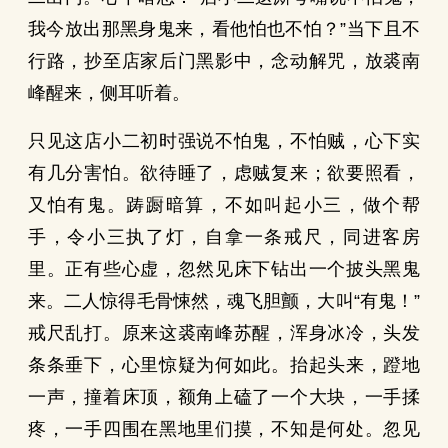
我今放出那黑身鬼来，看他怕也不怕？”当下且不
行路，抄至店家后门黑影中，念动解咒，放裘南
峰醒来，侧耳听着。
只见这店小二初时强说不怕鬼，不怕贼，心下实
有几分害怕。欲待睡了，虑贼复来；欲要照看，
又怕有鬼。踌蹰暗算，不如叫起小三，做个帮
手，令小三执了灯，自拿一条戒尺，同进客房
里。正有些心虚，忽然见床下钻出一个披头黑鬼
来。二人惊得毛骨悚然，魂飞胆颤，大叫“有鬼！”
戒尺乱打。原来这裘南峰苏醒，浑身冰冷，头发
条条垂下，心里惊疑为何如此。抬起头来，蹬地
一声，撞着床顶，额角上磕了一个大块，一手揉
疼，一手四围在黑地里们摸，不知是何处。忽见