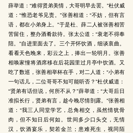
薛举道：“难得贤弟美情，大哥明早去罢。”杜伏威
道：“惟恐老爷见责。”张善相道：“不妨，但有言
语，都在小弟身上。”于是杜、薛二人被张善相苦
苦留住，整办酒肴款待。张太公道：“衰老不得奉
陪。”自进里面去了。三个开怀饮酒，细谈衷曲。
看看天色晚来，彩云之上，捧出一轮明月。张善
相唤家憧将酒席移在后花园里过月亭中饮酒。又
吃了数巡，张善相举杯在手，对二人道：“小弟有
一句话儿，二位哥哥不知可能听否？”杜伏威道：
“贤弟有话但说，何所不从？”薛举道：“大哥后日
准拟长行，贤弟有言，趁今晚尽情剖露。”张善相
道：“我三人同堂学艺，总角相交，虽然情犹骨
肉，但不知日后何如。世间多少口头交，无情
汉，饮酒宴乐，契若金兰；患难死生，视同陌