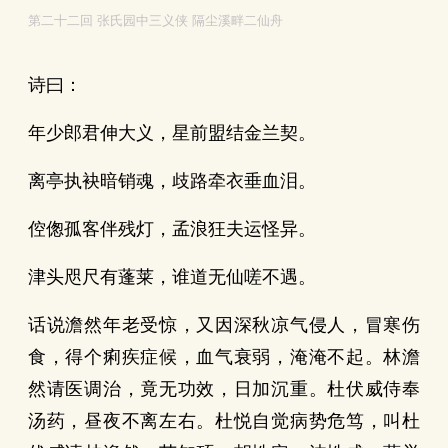
第二十二回 张氏园中三义侠 隔尘溪畔二仙舟
诗曰：
年少郎君伸大义，星前盟结金兰契。
离亭执袂暗销魂，歧路牵衣垂血泪。
倥偬孤客伴残灯，孟浪狂夫运怪异。
津头咫尺有蓬莱，谁道无仙嗟不遇。
话说澹然年老受惊，又因深秋凉气侵人，冒寒伤
食，得个痢疾症候，血气衰弱，淹淹不起。林澹
然请医调治，竟无功效，日加沉重。杜伏威侍奉
汤药，昼夜不离左右。杜悦自觉病势危笃，叫杜