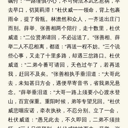
嘱付：“一路谨慎小心，不可倚法术武艺惹祸，早
去早口，切莫羁滞！”杜伏威一一领命，背上包裹
雨伞，提了骨瓶。林澹然和众人，一齐送出庄门
而别。薛举、张善相两个陪行，走十数里，杜伏
威道：“二位贤弟请回，不必运送了。”张善相、薛
举二人不忍相离，都道：“再送一程不妨。”三个说
些心事，又走了十里多路，却遇三岔路口。杜伏
威道：“二弟今番可请回，天色过午了，若再送
我，赶回不及矣。”张善相执手垂泪道：“大哥此
去，未知甚日方会，遇便早寄音书，省我弟兄悬
念。”薛举垂泪道：“大哥一路上须要小心渡水登
山，百宜保重。重阳时候，弟等专望兄回。”杜伏
威悲咽应诺，牵衣执袂，不忍分别。立了一会，
杜伏威道：“愚兄此去，不久即回，二弟不须挂