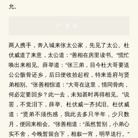
允。
广告位
两人携手，奔入城来张太公家，先见了太公。杜
伏威道了来意，太公道：“善相在房里读书。”慌忙
唤出来相见。薛举道：“张三弟，目今杜大哥要送
公公骸骨还乡，后日便收拾起程，特来造府与贤
弟相别。”张善相惊道：“大哥在这里，情同骨肉，
何必定要回乡？此一去，未知甚时再得相见。”说
罢，不觉泪下，薛举、杜伏威一齐拭泪。杜伏威
道：“贤弟不须伤感，我此去多只半年，少只数
月，便回来相会。”张善相道：“虽然暂别，小弟心
实不舍，今晚暂留合下，相叙一宵，明早送行。”