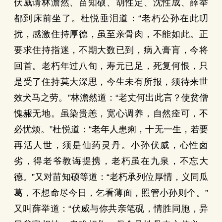
伏威请林澹然、苗知硕、胡性定、沈性成、薛举
都到床前坐了。杜悦垂泪道：“老朽公孙在此叨
扰，感激住持厚德，虽至亲骨肉，不能如此。正
要求住持指迷，不期大数已到，病入膏肓，今将
回首。老朽年过八旬，寿元已足，死复何恨，只
是受了住持莫大深思，今生未有所报，须待来世
效犬马之劳。”林澹然道：“老丈何出此言？使贫僧
愧赧无地。虽染贵恙，宽心调养，自然痊可，不
必忧烦。”杜悦道：“老年人患痢，十无一生，若要
再活人世，须是仙药灵丹。小孙伏威，心性卤
劣，得老爷教诲提携，老朽虽在九泉，不忘大
德。”又对苗知硕等道：“老朽承列位厚情，义同瓜
葛，不想命尽今日，乞看薄面，照管小孙则个。”
又叫薛举道：“伏威与你共亲笔砚，情胜同胞，异