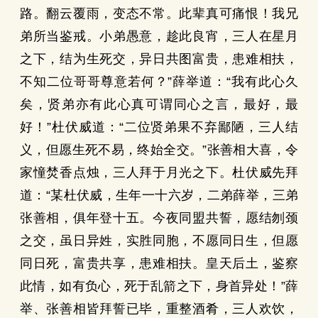
路。翻云覆雨，变态不常。此辈真可痛恨！我兄
弟所当鉴戒。小弟愚意，趁此良宵，三人在星月
之下，结为生死交，异日共图富贵，患难相扶，
不知二位哥哥尊意若何？”薛举道：“我有此心久
矣，贤弟亦有此心真可谓同心之言，最好，最
好！”杜伏威道：“二位贤弟果不弃鄙陋，三人结
义，但愿生死不易，终始全交。”张善相大喜，令
家憧焚香点烛，三人拜于月光之下。杜伏威先拜
道：“某杜伏威，生年一十六岁，二弟薛举，三弟
张善相，俱年登十五。今夜同盟共誓，愿结刎颈
之交，虽日异姓，实胜同胞，不愿同日生，但愿
同日死，富贵共享，患难相扶。皇天后土，鉴察
此情，如有负心，死于乱箭之下，身首异处！”薛
举、张善相皆拜誓已毕，重整酒肴，三人欢饮，