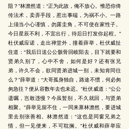
阻？”林澹然道：“正为此故，俺不放心。惟恐你倚
传法术，卖弄手段，惹出事端，为祸不小。一路
上须当小心谨慎，勿露圭角，不可使在家性子。
今日星辰不利，不宜出行，待后日打发你起程。”
杜伏威应诺，走出禅堂外，撞着薛举，杜伏威扯
住道：“我后日送公公骸骨回岐阳去，目下就要和
贤弟久别了，心中不舍，如何是好？还有张兄
弟，许久不会，欲同贤弟进城一别，未知肯同往
么？”薛举道：“大哥孤身独自，路途不惯，何必匆
匆急往？便从容数年去也未迟。”杜伏威道：“公公
遗嘱，岂敢违慢？今虽暂别，不久就回，与贤弟
相聚。”薛举见留不住，一同来禀林澹然，要进城
里去别张善相。林澹然道：“这也是同窗兄弟之
情，但一见便来，不可耽搁。”杜伏威和薛举应