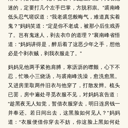
迷的，定要打几个左手巴掌，方脱邪祟。”裘南峰
低头忍气嗟叹道：“我老裘恁般晦气，难道真实着
鬼？”妈妈笑道：“定是你不老成，被那小后生戏弄
了。岂有鬼迷人，剥去衣巾的道理？”襄南峰省悟
道：“妈妈讲得是，醉后着了这恶少年之手，想他
必是个剥衣贼，剥我衣服走了。”
妈妈见他两手紧抱肩膊，寒沥沥的噤颤，心下不
忍，忙唤小三烧汤，与裘南峰洗澡，愈洗愈黑。
又进房里取两件旧衣与他穿了，打散发辫。梳头
已罢，房中遍处寻觅衣服不见，对妈妈哀告道：
“趁黑夜无人知觉，暂借衣服穿去，明日连房钱一
并奉还。若日间出去，这黑脸如何见人？”妈妈
道：“衣服便借你穿去不妨，你这脸上黑如何处