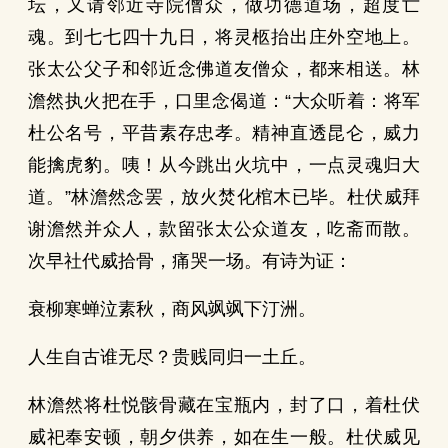
坛，又请邻近寺院僧众，做功德道场，超度亡
魂。到七七四十九日，将灵柩抬出庄外空地上。
张太公父子和邻近念佛道友僧众，都来相送。林
澹然执火把在手，口里念偈道：“大众听着：将军
杜公名号，平昔素存忠孝。精神直透昆仑，威力
能擒虎豹。咦！从今跳出火坑中，一点灵魂归大
道。”林澹然念罢，放火焚化棺木已毕。杜伏威拜
谢澹然并众人，款留张太公众道友，吃斋而散。
次早社代威拾骨，痛哭一场。有诗为证：
衰柳寒蝉泣素秋，商风飒飒下汀洲。
人生自古谁无尽？贵贱同归一土丘。
林澹然将杜悦骸骨藏在宝瓶内，封了口，着杜伏
威祀奉安顿，朝夕供养，如在生一般。杜伏威见