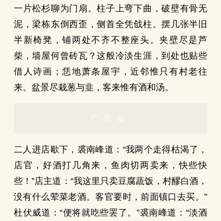
一片松杉聊为门扇。柱子上弯下曲，破壁有骨无
泥，梁栋东倒西歪，侧首全凭戗柱。摆几张半旧
半新椅凳，铺两处不齐不整座头。夹壁尽是芦
柴，墙屋何曾砖瓦？这般冷淡生涯，到处也贴些
借人诗画；恁地萧条屋宇，近邻惟只有村老往
来。盆景尽栽葱与韭，客来惟有酒和汤。
广告位
二人进店歇下，裘南峰道：“我两个走得枯渴了，
店官，好酒打几角来，鱼肉切两卖来，快些快
些！”店主道：“我这里只卖豆腐蔬饭，村醪白酒，
没有什么荤菜老酒。客官要时，前面镇口去买。”
杜伏威道：“便将就吃些罢了。”裘南峰道：“淡酒