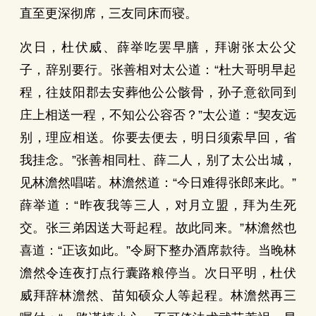
直至更深彻席，三友同床而寝。
次日，杜伏威、薛举吃罢早膳，拜谢张太公父
子，辞别要行。张善相对太公道：“杜大哥明早起
程，往妓阳郡去安葬他公公骸骨，孙子意欲同到
庄上相送一程，不知公公容否？”太公道：“契友远
别，理应相送。你要去便去，明日须索早回，省
我挂念。”张善相同杜、薛二人，别了太公出城，
见林澹然唱喏。林澹然道：“今日难得张郎来此。”
薛举道：“昨夜我等三人，对月立盟，拜为生死
交。张三弟因送大哥起程。故此同来。”林澹然也
喜道：“正该如此。”令厨下整办酒席款待。当晚林
澹然令连夜打点行囊路粮停当。次日平明，杜伏
威拜辞林澹然、苗知硕众人等起程。林澹然再三