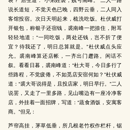
表？”后生道：“小弟姓裘，贱号南峰。”二人一路
说长道短，不觉天色已晚，四野云垂，二人同入
客馆投宿。次日天明起来，梳洗吃饭。杜伏威打
开银包，称银子还宿钱，裘南峰一把捺住，附耳
轻轻地道：“一同吃饭，两处还钱，岂不折了便
宜？待我还了，明日总算就是。”杜伏威点头应
允。裘南峰算还店帐，一齐出门趱路。闲话不
叙。看看日暮，裘南峰道：“杜大哥，今日多行了
些路程，不觉疲倦，不如觅店安宿何如？”杜伏威
道：“裘大哥说得是，且投店家，明日早行。”二人
说罢，又走了一里多路，见山嘴边有一座冷净客
店，外挂着一面招牌，写道：“蔬食酒饭，安寓客
商。”但见：
芦帘高挂，茅草低垂，所几根老竹权作栏杆，锯