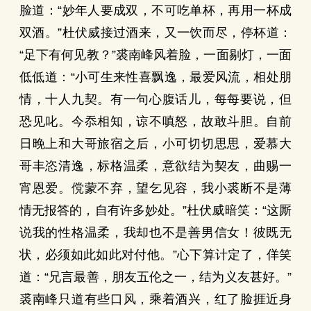
脸道：“妙年人要成双，不可吃单杯，再用一杯成
双酒。”杜伏威接过酒来，又一饮而尽，停杯道：
“足下有何见教？”裘南峰风着脸，一面剔灯，一面
低低道：“小可生来性喜飘逸，最爱风流，相处朋
情，十人九契。有一句心腹话儿，每每要说，但
恐见叱。今忝相知，谅不嗔怒，故敢斗胆。自前
日晚上和大哥旅宿之后，小可切切思思，爱慕大
哥丰恣清逸，标格温柔，意欲结为契友，曲赐一
宵恩爱。傥蒙不弃，望乞见容，我小裘断不是薄
情无报答的，自有许多妙处。”杜伏威暗笑：“这厮
说我的性格温柔，我却也不是善男信女！彼既无
状，必须如此如此对付他。”心下算计定了，佯笑
道：“兄言最善，朋友五伦之一，结为义友甚好。”
裘南峰只道有些口风，乘着酒兴，红了脸捱近身