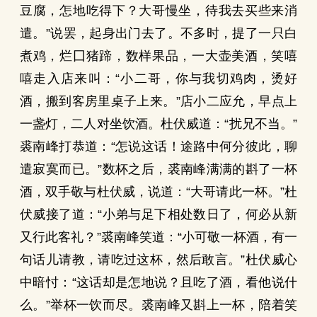
豆腐，怎地吃得下？大哥慢坐，待我去买些来消
遣。”说罢，起身出门去了。不多时，提了一只白
煮鸡，烂囗猪蹄，数样果品，一大壶美酒，笑嘻
嘻走入店来叫：“小二哥，你与我切鸡肉，烫好
酒，搬到客房里桌子上来。”店小二应允，早点上
一盏灯，二人对坐饮酒。杜伏威道：“扰兄不当。”
裘南峰打恭道：“怎说这话！途路中何分彼此，聊
遣寂寞而已。”数杯之后，裘南峰满满的斟了一杯
酒，双手敬与杜伏威，说道：“大哥请此一杯。”杜
伏威接了道：“小弟与足下相处数日了，何必从新
又行此客礼？”裘南峰笑道：“小可敬一杯酒，有一
句话儿请教，请吃过这杯，然后敢言。”杜伏威心
中暗忖：“这话却是怎地说？且吃了酒，看他说什
么。”举杯一饮而尽。裘南峰又斟上一杯，陪着笑