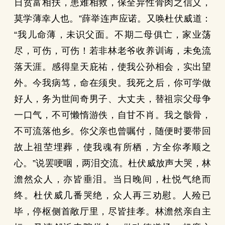
日贫富相扶，患难相救，保全异性骨肉之信义，
莫学薄幸人也。”薛举连声应诺。又唤杜伏威道：
“我儿命薄，未识父面。不期二母俱亡，家业荡
尽，可伤，可伤！若非林老爷收养训诲，未免流
落天涯。感得皇天庇祐，使我公孙相会，实出望
外。今我病笃，命在须臾。我死之后，你可学做
好人，务为世间奇男子、大丈夫，替祖宗父母争
一口气，不可懒惰游佚，自甘不肖。我之骸骨，
不可流落他乡。你父亲也曾嘱付，随便时要带回
故上祖茔埋葬，使我魂有所栖，方全你孝顺之
心。”说罢哽咽，两泪交流。杜伏威放声大哭，林
澹然众人，亦皆垂泪。当日晚间，杜悦气绝而
终。杜伏威几番哭绝，众人再三劝慰。人殓已
毕，停枢侧首敞厅里，尽皆挂孝。林澹然亲自主