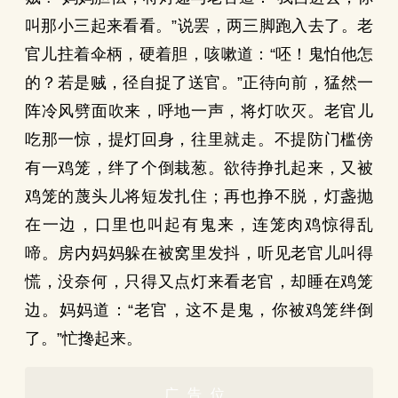
叫那小三起来看看。”说罢，两三脚跑入去了。老
官儿拄着伞柄，硬着胆，咳嗽道：“呸！鬼怕他怎
的？若是贼，径自捉了送官。”正待向前，猛然一
阵冷风劈面吹来，呼地一声，将灯吹灭。老官儿
吃那一惊，提灯回身，往里就走。不提防门槛傍
有一鸡笼，绊了个倒栽葱。欲待挣扎起来，又被
鸡笼的蔑头儿将短发扎住；再也挣不脱，灯盏抛
在一边，口里也叫起有鬼来，连笼肉鸡惊得乱
啼。房内妈妈躲在被窝里发抖，听见老官儿叫得
慌，没奈何，只得又点灯来看老官，却睡在鸡笼
边。妈妈道：“老官，这不是鬼，你被鸡笼绊倒
了。”忙搀起来。
广告位