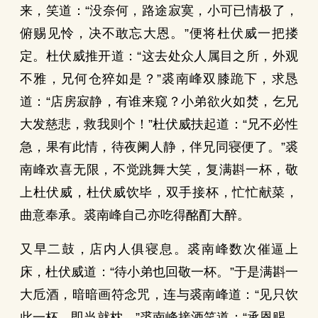
来，笑道：“没奈何，路途寂寞，小可已情极了，
俯赐见怜，决不敢忘大恩。”便将杜伏威一把搂
定。杜伏威推开道：“这去处众人属目之所，外观
不雅，兄何仓猝如是？”裘南峰双膝跪下，求恳
道：“店房寂静，有谁来窥？小弟欲火如焚，乞兄
大发慈悲，救我则个！”杜伏威扶起道：“兄不必性
急，果有此情，待夜阑人静，伴兄同寝便了。”裘
南峰欢喜无限，不觉跳舞大笑，复满斟一杯，敬
上杜伏威，杜伏威饮毕，双手接杯，忙忙献菜，
曲意奉承。裘南峰自己亦吃得酩酊大醉。
又早二鼓，店内人俱寝息。裘南峰数次催逼上
床，杜伏威道：“待小弟也回敬一杯。”于是满斟一
大卮酒，暗暗画符念咒，连与裘南峰道：“见只饮
此一杯，即当就枕。”裘南峰接酒笑道：“承恩赐，