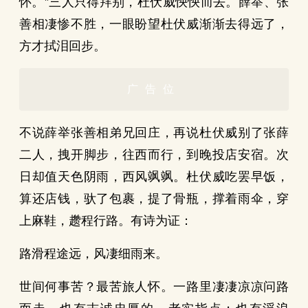
怀。”三人只得拜别，杜伏威怏怏而去。薛举、张
善相凄惨不胜，一眼盼望杜伏威渐渐去得远了，
方才拭泪回步。
广告位
不说薛举张善相弟兄回庄，再说杜伏威别了张薛
二人，拽开脚步，往西而行，到晚投店安宿。次
日却值天色阴雨，西风飒飒。杜伏威吃罢早饭，
算还店钱，驮了包裹，提了骨瓶，撑着雨伞，穿
上麻鞋，趱程行路。有诗为证：
路滑程途远，风凄细雨来。
世间何事苦？最苦旅人怀。一路里凄凄凉凉问路