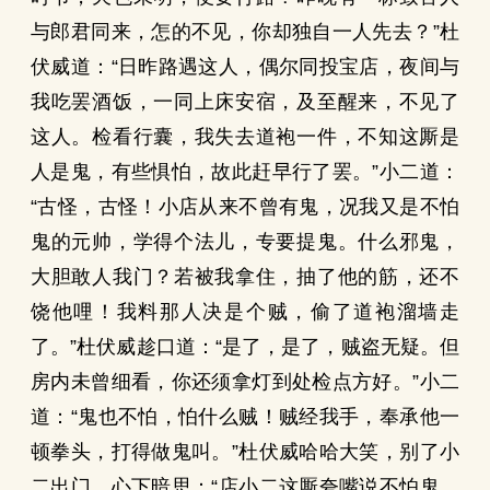
与郎君同来，怎的不见，你却独自一人先去？”杜
伏威道：“日昨路遇这人，偶尔同投宝店，夜间与
我吃罢酒饭，一同上床安宿，及至醒来，不见了
这人。检看行囊，我失去道袍一件，不知这厮是
人是鬼，有些惧怕，故此赶早行了罢。”小二道：
“古怪，古怪！小店从来不曾有鬼，况我又是不怕
鬼的元帅，学得个法儿，专要提鬼。什么邪鬼，
大胆敢人我门？若被我拿住，抽了他的筋，还不
饶他哩！我料那人决是个贼，偷了道袍溜墙走
了。”杜伏威趁口道：“是了，是了，贼盗无疑。但
房内未曾细看，你还须拿灯到处检点方好。”小二
道：“鬼也不怕，怕什么贼！贼经我手，奉承他一
顿拳头，打得做鬼叫。”杜伏威哈哈大笑，别了小
二出门。心下暗思：“店小二这厮夸嘴说不怕鬼，