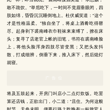
敢不跪饮。”举卮吃下，一时间不觉眉垂眼闭，四
肢如绵，昏昏沉沉睡倒地上。杜伏威笑道：“这个
才是性格温柔。”独自坐了，将桌上酒肴吃得罄
尽。起身剥下裘南峰衣巾鞋袜来束缚了，撩在床
头；复寻了店老官上帐的旧笔，书符在裘南峰脸
上，将他头脸浑身四肢尽皆变黑；又把头发抖
散，打成细辨，倒垂下来，推入床下，然后熄灯
就寝。
广告位
将及五鼓起来，开房门叫店小二点灯炊饭。吃罢
算还店钱，正欲出门，小二道：“且住。为何这般
时节，天色未明，便要行路？昨晚有一标致官人