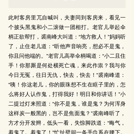
此时客房里兀自喊叫，夫妻同到客房来，看见一
个披头黑鬼和小二滚做一团相打。老官儿举起伞
柄正欲帮打，裘南峰大叫道：“地方救人！”妈妈听
了，止住老儿道：“听他声音响亮，想必不是鬼，
你且问他端的。”老官儿高举伞柄喝道：“小二且住
手！你那厮是何处横死亡魂，来此作祟？我与你
今日无冤，往日无仇，快去，快去！”裘南峰道：
“咦！你这老儿，你的眼珠想不生在眶子里的，怎
么将好人认作鬼，打得我好！明日和你讲话！”小
二提过灯来照道：“你不是鬼，谁是鬼？为何浑身
这样炭一般黑的，岂不是焦面鬼？”裘南峰听了，
方才分开发辫，低头一看，失惊脚跌道：“晦气，
着鬼了。着鬼了！”忙扯壁间一条手巾系在腰下。