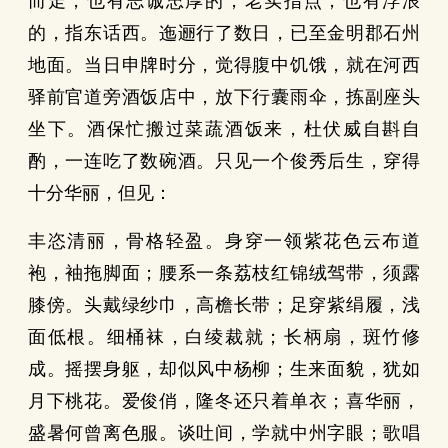
而走，也有志诚忠厚的，老实指点；也有浮浪
的，指东话西。迤逦行了数日，已至金明郡石州
地面。当日申牌时分，觉得腹中饥饿，就在河西
驿前官道旁酒饭店中，放下行囊雨伞，拣副座头
坐下。酒保忙搬过菜蔬酒饭来，杜伏威自斟自
酌，一连吃了数碗酒。只见一个俊秀后生，穿得
十分华丽，但见：
丰恣清丽，骨格轻盈。身穿一领紫花色云布道
袍，袖拖脚面；腰系一条荔枝红锦绒驾带，须露
膝傍。头戴绿纱巾，高檐长带；足穿紫绢履，浅
面低根。细桶袜，白绫裁就；长柄扇，斑竹修
成。摇摆身躯，却似风中杨柳；生来面貌，犹如
月下桃花。爱俊俏，隆冬还只着单衣；喜华丽，
盛暑何曾离色服。谈吐间，学就中州字眼；歌唱