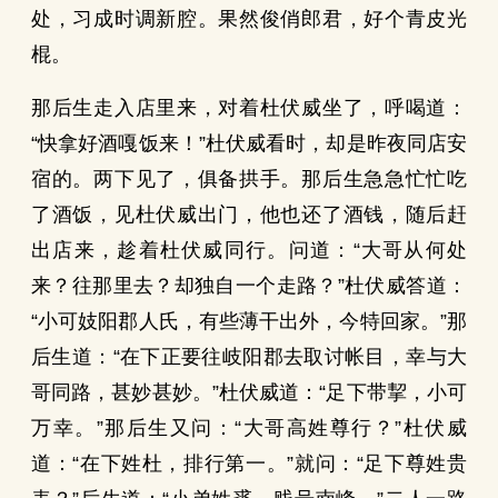
处，习成时调新腔。果然俊俏郎君，好个青皮光
棍。
那后生走入店里来，对着杜伏威坐了，呼喝道：
“快拿好酒嘎饭来！”杜伏威看时，却是昨夜同店安
宿的。两下见了，俱备拱手。那后生急急忙忙吃
了酒饭，见杜伏威出门，他也还了酒钱，随后赶
出店来，趁着杜伏威同行。问道：“大哥从何处
来？往那里去？却独自一个走路？”杜伏威答道：
“小可妓阳郡人氏，有些薄干出外，今特回家。”那
后生道：“在下正要往岐阳郡去取讨帐目，幸与大
哥同路，甚妙甚妙。”杜伏威道：“足下带挈，小可
万幸。”那后生又问：“大哥高姓尊行？”杜伏威
道：“在下姓杜，排行第一。”就问：“足下尊姓贵