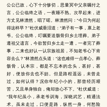
公公已故，心下十分惨切，思量冥中父亲嘱付之
言，公公临终之语，一夜睡不熟。次早起来，进
方丈见林澹然，唱了喏。林澹然问：“今日为何起
得这样早？”杜伏威垂泪道：“弟子有一事，禀上老
爷。公公临终，叮嘱要送骸骨归乡土埋葬。弟子
遵祖父遗言，今欲暂归乡土走一遭，一者完了葬
事，二来也好认一认宗族祖居，不知老爷心下肯
容去么？”林澹然点头道：“这也难得一点孝心。葬
骸骨，认本宗，都是不忘本的念头，甚好，甚
好，便放你去也不妨。但是路程遥远，未曾走
过，如何认得？况你年纪小小的，那曾经历艰
苦，又且单身独自，俺却放心不下。”杜伏威道：
“我年纪虽小，承老爷训海，深晓武艺，精通法
术。虽未走过，口便是路，纵然一身，何愁险