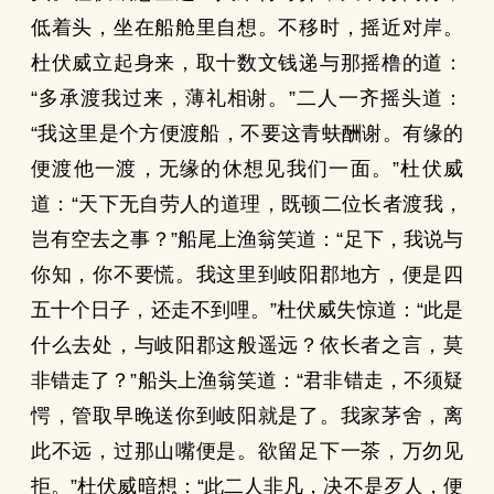
低着头，坐在船舱里自想。不移时，摇近对岸。
杜伏威立起身来，取十数文钱递与那摇橹的道：
“多承渡我过来，薄礼相谢。”二人一齐摇头道：
“我这里是个方便渡船，不要这青蚨酬谢。有缘的
便渡他一渡，无缘的休想见我们一面。”杜伏威
道：“天下无自劳人的道理，既顿二位长者渡我，
岂有空去之事？”船尾上渔翁笑道：“足下，我说与
你知，你不要慌。我这里到岐阳郡地方，便是四
五十个日子，还走不到哩。”杜伏威失惊道：“此是
什么去处，与岐阳郡这般遥远？依长者之言，莫
非错走了？”船头上渔翁笑道：“君非错走，不须疑
愕，管取早晚送你到岐阳就是了。我家茅舍，离
此不远，过那山嘴便是。欲留足下一茶，万勿见
拒。”杜伏威暗想：“此二人非凡，决不是歹人，便