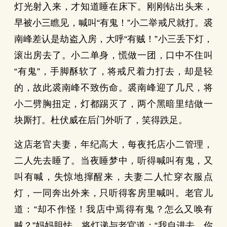
灯光射入来，才知道睡在床下。刚刚钻出头来，
早被小三瞧见，喊叫“有鬼！”小二举戒尺就打。裘
南峰差认是劫盗入房，大呼“有贼！”小三丢下灯，
滚出房去了。小二单身，慌做一团，口中不住叫
“有鬼”，手脚酥软了，将戒尺着力打去，却是轻
的，故此裘南峰不致伤命。裘南峰迎了几尺，将
小二劈胸扭定，灯都踢灭了，两个黑暗里结做一
块厮打。杜伏威在后门外听了，笑得跌足。
这店老官夫妻，年纪高大，每夜托店小二管理，
二人先去睡了。当夜睡梦中，听得喊叫有鬼，又
叫有喊，失惊地撺醒来，夫妻二人忙穿衣服点
灯，一同奔出外来，只听得客房里喊叫。老官儿
道：“却不作怪！我店中焉得有鬼？怎么又唤有
贼？”妈妈胆怯，将灯递与老官道：“我自进去，你