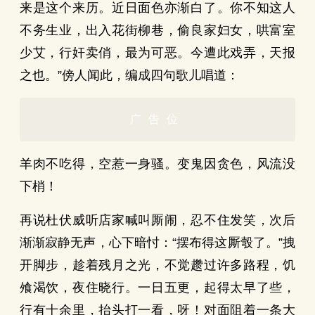
来是这个来历。近日面色亦渐白了。你不知这人
不务生业，出入花街柳巷，偷良家妇女，哄富室
少艾，行奸卖俏，最为可恶。今遭此戏弄，天报
之也。”傍人闻此，编成四句歌儿唱道：
广告位
羊肉不吃得，空惹一身骚。变鬼因贪色，风流没
下梢！
再说杜伏威听店家喊叫厮闹，忍不住发笑，次后
渐渐寂静无声，心下暗忖：“摆布得这厮彀了。”拽
开脚步，趁着残月之光，不觉趱过许多路程，饥
飧渴饮，夜住晓行。一日五更，起得太早了些，
行有十余里，抬头打一看，呀！对面阻着一条大