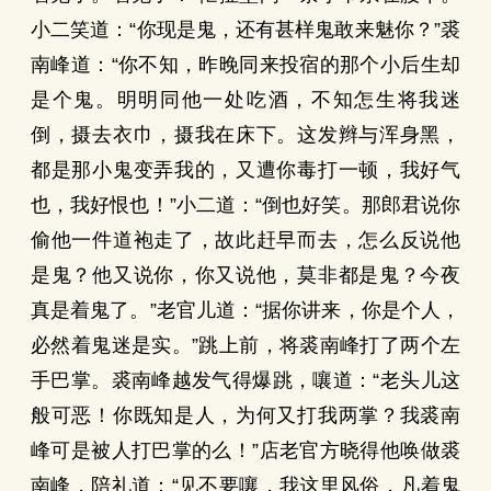
小二笑道：“你现是鬼，还有甚样鬼敢来魅你？”裘
南峰道：“你不知，昨晚同来投宿的那个小后生却
是个鬼。明明同他一处吃酒，不知怎生将我迷
倒，摄去衣巾，摄我在床下。这发辫与浑身黑，
都是那小鬼变弄我的，又遭你毒打一顿，我好气
也，我好恨也！”小二道：“倒也好笑。那郎君说你
偷他一件道袍走了，故此赶早而去，怎么反说他
是鬼？他又说你，你又说他，莫非都是鬼？今夜
真是着鬼了。”老官儿道：“据你讲来，你是个人，
必然着鬼迷是实。”跳上前，将裘南峰打了两个左
手巴掌。裘南峰越发气得爆跳，嚷道：“老头儿这
般可恶！你既知是人，为何又打我两掌？我裘南
峰可是被人打巴掌的么！”店老官方晓得他唤做裘
南峰，陪礼道：“见不要嚷，我这里风俗，凡着鬼