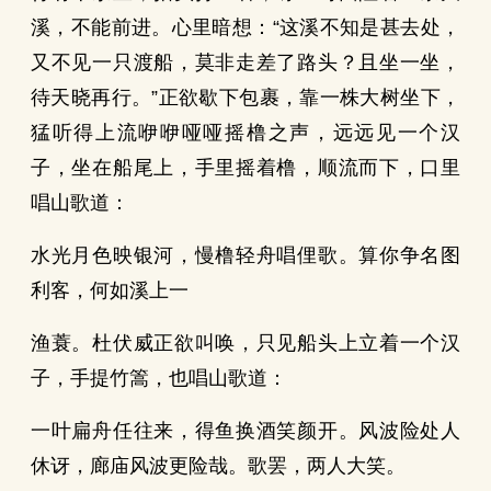
溪，不能前进。心里暗想：“这溪不知是甚去处，
又不见一只渡船，莫非走差了路头？且坐一坐，
待天晓再行。”正欲歇下包裹，靠一株大树坐下，
猛听得上流咿咿哑哑摇橹之声，远远见一个汉
子，坐在船尾上，手里摇着橹，顺流而下，口里
唱山歌道：
水光月色映银河，慢橹轻舟唱俚歌。算你争名图
利客，何如溪上一
渔蓑。杜伏威正欲叫唤，只见船头上立着一个汉
子，手提竹篙，也唱山歌道：
一叶扁舟任往来，得鱼换酒笑颜开。风波险处人
休讶，廊庙风波更险哉。歌罢，两人大笑。