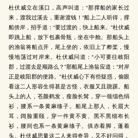
杜伏威立在溪口，高声叫道：“那撑船的家长过
来，渡我过溪去，重谢渡钱！”船上二人听得，撑
船傍岸，招手道：“要过渡的，快上船来。”杜伏威
即跳上船，放下包裹骨瓶，坐在中舱。那船头上
的渔翁将船点开，尾上坐的，依旧上了桦桨，慢
慢地荡过对岸来。杜伏威问道：“小可要往岐阳
郡，过渡去是顺路么？”那船尾上渔翁应道：“对岸
正是岐阳郡的便路。”杜伏威心下有些疑惑，偷眼
看这二人形容生得甚是古怪，衣服又且跷蹊。船
头上的人，苍颜鹤发，瘦脸长髯，穿一领缁色绢
衫，腰系一条黄麻绦子。船尾上那人，长眉大
耳，阔脸重颐，穿一件黄不黄、黑不黑细布长
衫，腰间也系一条黄麻绦子。俱赤着脚，蓬着
头。杜伏威思量这二人来得奇异，又不好问得，