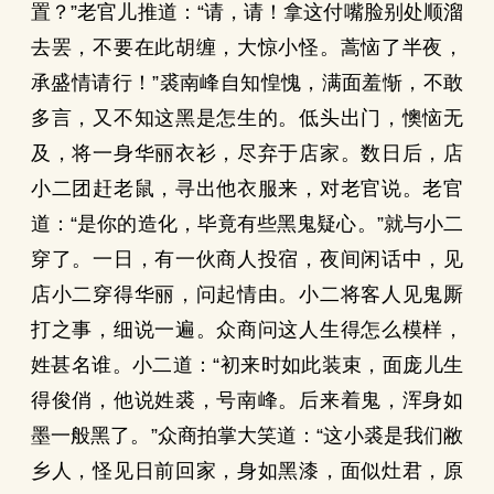
置？”老官儿推道：“请，请！拿这付嘴脸别处顺溜
去罢，不要在此胡缠，大惊小怪。蒿恼了半夜，
承盛情请行！”裘南峰自知惶愧，满面羞惭，不敢
多言，又不知这黑是怎生的。低头出门，懊恼无
及，将一身华丽衣衫，尽弃于店家。数日后，店
小二团赶老鼠，寻出他衣服来，对老官说。老官
道：“是你的造化，毕竟有些黑鬼疑心。”就与小二
穿了。一日，有一伙商人投宿，夜间闲话中，见
店小二穿得华丽，问起情由。小二将客人见鬼厮
打之事，细说一遍。众商问这人生得怎么模样，
姓甚名谁。小二道：“初来时如此装束，面庞儿生
得俊俏，他说姓裘，号南峰。后来着鬼，浑身如
墨一般黑了。”众商拍掌大笑道：“这小裘是我们敝
乡人，怪见日前回家，身如黑漆，面似灶君，原