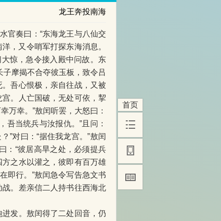
龙王奔投南海
水官奏曰：“东海龙王与八仙交
南洋，又令哨军打探东海消息。
闰大惊，急令接入殿中问故。东
长子摩揭不合夺彼玉板，致令吕
死。吾心恨极，亲自往战，又被
龙宫。人亡国破，无处可依，挈
首页
幸万幸。”敖闰听罢，大怒曰：
，吾当统兵与汝报仇。”且问：
？”对曰：“据住我龙宫。”敖闰
闰曰：“彼居高旱之处，必须提兵
四方之水以灌之，彼即有百万雄
在即行。”敖闰急令写告急文书
助战。差亲信二人持书往西海北
炮进发。敖闰得了二处回音，仍