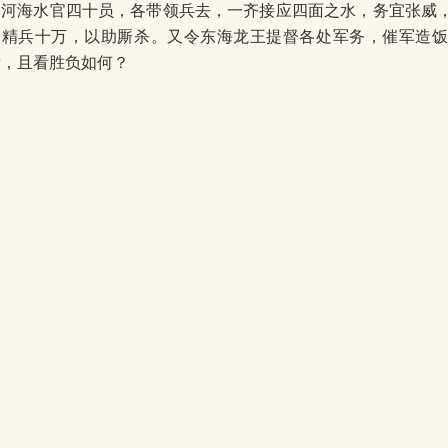
令河海水官四十员，各带领兵去，一齐接应四面之水，务宜张威
点精兵十万，以助厮杀。又令东海龙王提督各处军务，催军造
发，且看胜负如何？