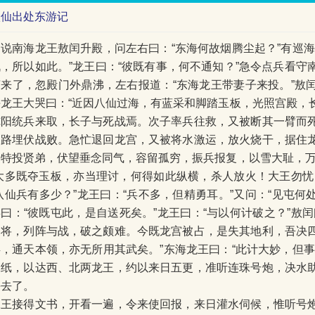
八仙出处东游记
却说南海龙王敖闰升殿，问左右曰：“东海何故烟腾尘起？”有巡海
战，所以如此。”龙王曰：“彼既有事，何不通知？”急令点兵看守
言来了，忽殿门外鼎沸，左右报道：“东海龙王带妻子来投。”敖
海龙王大哭曰：“近因八仙过海，有蓝采和脚踏玉板，光照宫殿，
纯阳统兵来取，长子与死战焉。次子率兵往救，又被断其一臂而
四路埋伏战败。急忙退回龙宫，又被将水激运，放火烧干，据住
家特投贤弟，伏望垂念同气，容留孤穷，振兵报复，以雪大耻，万
“大多既夺玉板，亦当理讨，何得如此纵横，杀人放火！大王勿忧
八仙兵有多少？”龙王曰：“兵不多，但精勇耳。”又问：“见屯何处
喜曰：“彼既屯此，是自送死矣。”龙王曰：“与以何计破之？”敖
遣将，列阵与战，破之颇难。今既龙宫被占，是失其地利，吾决
兵，通天本领，亦无所用其武矣。”东海龙王曰：“此计大妙，但事
二纸，以达西、北两龙王，约以来日五更，准听连珠号炮，决水
海去了。
二王接得文书，开看一遍，令来使回报，来日灌水伺候，惟听号