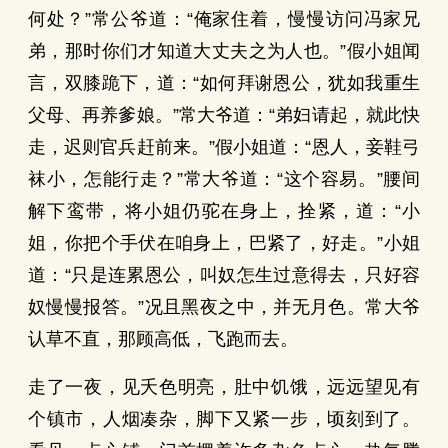
何处？”常公爷道：“俺家住着，慢慢访问冯家兄
弟，那时你们才知道大丈夫之为人也。”假小姐闻
言，双膝跪下，道：“如何拜谢恩公，犹如我重生
父母、再养爹娘。”常大爷道：“弟妇请起，就此快
走，迟则官兵赶前来。”假小姐道：“恩人，妾鞋弓
袜小，怎能行走？”常大爷道：“这个容易。”腰间
解下鸾带，将小姐仍驼在身上，拴紧，道：“小
姐，你把个手伏在咱身上，巴紧了，好走。”小姐
道：“只是连累恩公，叫奴怎生过意得去，只好容
奴慢慢报答。”况且黑夜之中，并无月色。常大爷
认草不直，那顾高低，飞跑而去。
走了一夜，见夭色明亮，肚中饥饿，远远望见有
个镇市，人烟凑杂，脚下又紧一步，顷刻到了。