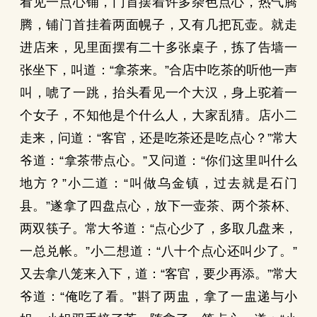
看见一点心铺，门首摆着许多杂色点心，热气腾
腾，铺门首挂着两面幌子，又有几把瓦壶。就走
进店来，见里面摆有二十多张桌子，拣了告墙一
张坐下，叫道：“拿茶来。”合店中吃茶的听他一声
叫，唬了一跳，抬头看见一个大汉，身上驼着一
个女子，不知他是个什么人，大家乱猜。店小二
走来，问道：“客官，还是吃茶还是吃点心？”常大
爷道：“拿茶带点心。”又问道：“你们这里叫什么
地方？”小二道：“叫做乌金镇，过去就是石门
县。”遂拿了四盘点心，放下一壶茶、两个茶杯、
两双筷子。常大爷道：“点心少了，多取几盘来，
一总兑帐。”小二想道：“八十个点心还叫少了。”
又去拿八笼来入下，道：“客官，要少再添。”常大
爷道：“俺吃了看。”斟了两盅，拿了一盅递与小