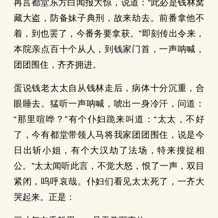
再言都堂东方白闻报大惊，说道：“此必是钱林窝
藏大盗，防备妹子典刑，故来劫去。前番拿他不
着，到也罢了，今番务要拿获。”即刻传出令来，
本院亲点百十个从人，到钱家门首，一声呐喊，
团团围住，齐齐拥进。
蛋说钱老太太自从钱林走后，病体十分沉重，合
眼睡去。猛听一声呐喊，唬出一身冷汗，问道：
“那里喧哗？”有个仆妇跪来叫道：“太太，不好
了，今有都堂带领人马将我家团团围住，说是今
日出斩小姐，有个大汉劫了法场，特来搜捉相
公。”太太闻听此言，不觉大怒，恨了一声，双目
紧闭，呜呼哀哉。仆妇们看见太太死了，一齐大
哭起来。正是：