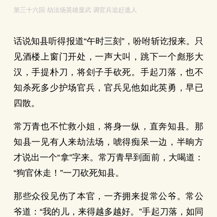
第三十六回 劫法场英雄显武 调官兵追赶逃人
话说知县听得报道“午时三刻”，吩咐斩讫报来。只
见酒楼上窗门开处，一声大叫，跳下一个彪形大
汉，手提朴刀，将刽子手砍死。手起刀落，也不
知杀死多少护场官兵，官兵见他如此英勇，早已
四散。
常万青也不忙救小姐，将身一纵，直奔知县。那
知县一见有人来劫法场，唬得痴呆一边，半晌方
才说出一个“拿”字来。常万青早到面前，大喝道：
“狗官休走！”一刀砍死知县。
那些众役见伤了本官，一齐拥来捉常公爷。常公
爷道：“我的儿，来得越多越好。”手起刀落，如同