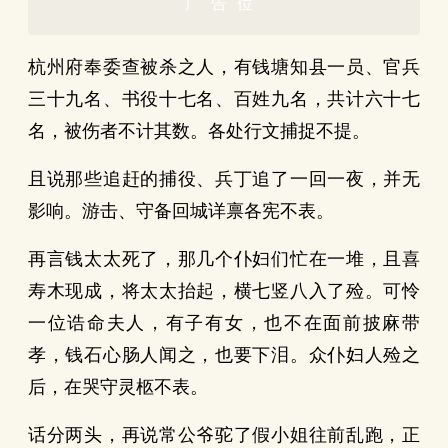
广告位
杭州府奉委查被杀之人，有钱塘知县一员、官兵
三十九名、书役十七名、百姓九名，共计六十七
名，被伤者不计其数。各处行文捕捉不提。
且说那些追赶的捕役、兵丁追了一回一夜，并无
影响。游击、守备回城详禀各宪不表。
再言钱太太死了，那几个仆妇们忙在一堆，且喜
寿木现成，将太太抬起，横七竖八入了殓。可怜
一位诰命夫人，有子有女，也不在面前披麻带
孝，钱石心肠人闻之，也要下泪。众仆妇人殓之
后，在哭守灵柩不表。
话分两头，再说常公爷驼了假小姐往前乱跑，正