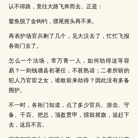
认不得路，竟往大路飞奔而去。正是：
鳌鱼脱了金钩钓，摆尾摇头再不来。
再表护场官兵剩了几个，见大汉去了，忙忙飞报
各衙门去了。
怎么一个法场，常万青一人，如何劫得这等容
易？一则钱塘县初署任，不甚熟谙；二者所斩的
犯人乃官宦之女，谁敢前来劫得？因此没有多备
围护。
不一时，各衙门知道，点了多少官兵、游击、守
备、千百、把总，顶盔贯甲，擂鼓摇旗，追赶下
去，这且不言。