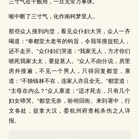
三寸气在千般用，一旦无常万事休。
喉中断了三寸气，化作南柯梦里人。
那些众人搜到内堂，看见众仆妇大哭，众人一齐
喝道：“奉都堂大老爷的钩旨，令我等搜捉犯人，
还不走开。”众仆妇们哭道：“我家无人，方才你们
唬死我家太太，要捉甚人。”众人不由分说，房里
房外搜遍，不见一个男人，只得回复都堂，禀
道：“不独钱林不在，连家人亦且全无。”都堂道：
“主母在内么？”众人禀道：“适才死去，只有几个
妇女啼哭。”都堂无奈，吩咐回衙。来到署中，行
文各处，捉拿大汉，委杭州府查检杀伤之人详
报。