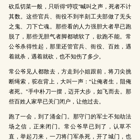
砍瓜切菜一般，只听得“哼哎”喊叫之声，死者不计
其数。这些官兵、衙役不到半刻工夫部做了无头
之鬼、刀下亡魂。那些看的人力强胆大者早已跑
脱了，那些无胆气者脚都唬软了，欲跑不能。常
公爷杀得性起，那里还管官兵、衙役、百姓，遇
着就杀，遇着就砍，也不知伤了多少。
常公爷见人都散去，方走到小姐跟前，将刀尖挑
断绳索，驼在背上，大叫一声：“让俺者生，阻俺
者死。”手中朴刀一摆，迈开大步，如飞而去。那
些百姓人家早已关门闭户，让他过去。
跑了一会，到了涌金门。那守门的军士不知劫法
场之信，正来闭门。常公爷早已到了，认草不
直，举起刀来，一刀将门军杀死，开了城门，也