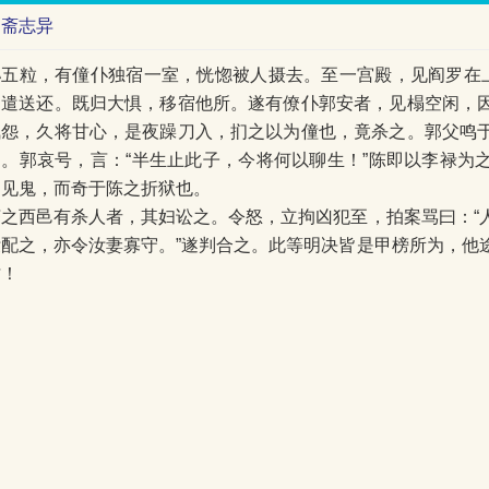
聊斋志异
孙五粒，有僮仆独宿一室，恍惚被人摄去。至一宫殿，见阎罗在上
因遣送还。既归大惧，移宿他所。遂有僚仆郭安者，见榻空闲，
夙怨，久将甘心，是夜躁刀入，扪之以为僮也，竟杀之。郭父鸣
之。郭哀号，言：“半生止此子，今将何以聊生！”陈即以李禄为
之见鬼，而奇于陈之折狱也。
济之西邑有杀人者，其妇讼之。令怒，立拘凶犯至，拍案骂曰：“
汝配之，亦令汝妻寡守。”遂判合之。此等明决皆是甲榜所为，他
才！