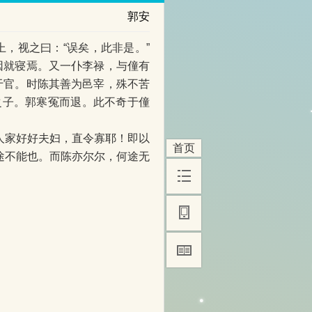
郭安
，视之曰：“误矣，此非是。”
因就寝焉。又一仆李禄，与僮有
于官。时陈其善为邑宰，殊不苦
之子。郭寒冤而退。此不奇于僮
人家好好夫妇，直令寡耶！即以
首页
途不能也。而陈亦尔尔，何途无