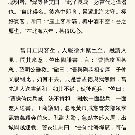
聰明者。”煒等皆笑曰：“此子長成，必當代之偉器
也。”自此得名。後為中郎將，累遷北海太守。極
好賓客，常曰：“座上客常滿，樽中酒不空：吾之
愿也。”在北海六年，甚得民心。
當日正與客坐，人報徐州糜竺至。融請入
見，問其來意，竺出陶謙書，言：“曹操攻圍甚
急，望明公垂救。”融曰：“吾與陶恭祖交厚，子仲
又親到此，如何不去。只是曹孟德與我無讎，當
先遣人送書解和。如其不從，然後起兵。”竺曰：
“曹操倚仗兵威，決不肯和。”融敎一面點兵，一面
差人送書。正商議間，忽報黃巾賊黨管亥部領羣
寇數萬殺奔前來。孔融大驚，急點本部人馬，出
城與賊迎戰。管亥出馬曰：“吾知北海糧廣，可借