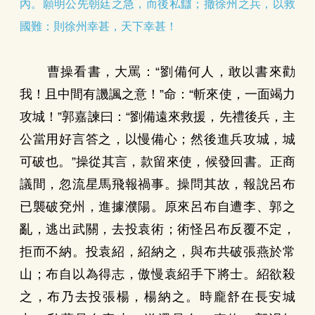
內。願明公先朝廷之急，而後私讎；撤徐州之兵，以救
國難：則徐州幸甚，天下幸甚！
曹操看書，大罵：“劉備何人，敢以書來勸
我！且中間有譏諷之意！”命：“斬來使，一面竭力
攻城！”郭嘉諫曰：“劉備遠來救援，先禮後兵，主
公當用好言答之，以慢備心；然後進兵攻城，城
可破也。”操從其言，款留來使，候發回書。正商
議間，忽流星馬飛報禍事。操問其故，報說呂布
已襲破兗州，進據濮陽。原來呂布自遭李、郭之
亂，逃出武關，去投袁術；術怪呂布反覆不定，
拒而不納。投袁紹，紹納之，與布共破張燕於常
山；布自以為得志，傲慢袁紹手下將士。紹欲殺
之，布乃去投張楊，楊納之。時龐舒在長安城