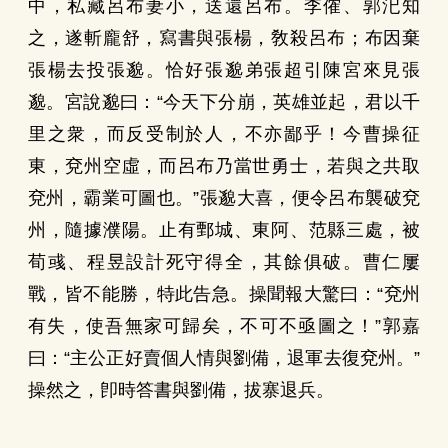
中，私藏呂布妻小，送還呂布。李傕、郭汜知
之，遂斬龐舒，寫書與張楊，敎殺呂布；布因棄
張楊去投張邈。恰好張邈弟張超引陳宮來見張
邈。宮說邈曰：“今天下分崩，英雄並起，君以千
里之衆，而反受制於人，不亦鄙乎！今曹操征
東，兗州空虛，而呂布乃當世勇士，若與之共取
兗州，霸業可圖也。”張邈大喜，便令呂布襲破兗
州，隨據濮陽。止有鄄城、東阿、范縣三處，被
荀彧、程昱設計死守得全，其餘俱破。曹仁屢
戰，皆不能勝，特此告急。操聞報大驚曰：“兗州
有失，使吾無家可歸矣，不可不亟圖之！”郭嘉
曰：“主公正好賣個人情與劉備，退軍去復兗州。”
操然之，卽時答書與劉備，拔寨退兵。