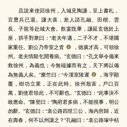
且說來使回徐州，入城見陶謙，呈上書札，
言曹兵已退。謙大喜，差人請孔融、田楷、雲
長、子龍等赴城大會。飲宴旣畢，謙延玄德於上
座，拱手對衆曰：“老夫年邁，二子不才，不堪國
家重任。劉公乃帝室之胄
，德廣才高，可領徐
州。老夫情願乞閒養病。”玄德曰：“孔文舉令備來
救徐州，為義也；今無端據而有之，天下將以備
為無義人矣。”糜竺曰：“今漢室陵遲
，海宇顚
覆，樹功立業，正在此時。徐州殷富，戶口百
萬，劉使君領此，不可辭也。”玄德曰：“此事決不
敢應命。”陳登曰：“陶府君多病，不能視事，明公
勿辭。”玄德曰：“袁公路四世三公，海內所歸，近
在壽春，何不以州讓之？”孔融曰：“袁公路塚中枯