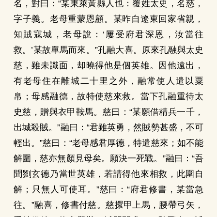
名，對曰：“某東萊黃縣人也：覆姓太史，名慈，
字子義。老母重蒙恩顧。某昨自遼東回家省親，
知賊寇城，老母說：‘屢受府君深恩，汝當往
救。’某故單馬而來。”孔融大喜。原來孔融與太史
慈，雖未識面，却曉得他是個英雄。因他遠出，
有老母住在離城二十里之外，融常使人遣以粟
帛；母感融德，故特使慈來救。當下孔融重待太
史慈，贈與衣甲鞍馬。慈曰：“某願借精兵一千，
出城殺賊。”融曰：“君雖英勇，然賊勢甚盛，不可
輕出。”慈曰：“老母感君厚德，特遣慈來；如不能
解圍，慈亦無顏見母矣。願決一死戰。”融曰：“吾
聞劉玄德乃當世英雄，若請得他來相救，此圍自
解；只無人可使耳。”慈曰：“府君修書，某當急
往。”融喜，修書付慈。慈擐甲上馬，腰帶弓矢，