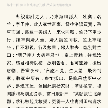
第十一回 劉皇叔北海救孔融 呂温侯濮陽破曹操
却說獻計之人，乃東海朐縣人：姓糜，名
竺，字子仲。此人家世富豪。嘗往洛陽買賣，乘
車而回，路遇一美婦人，來求同載，竺乃下車步
行，讓車與婦人坐。婦人請竺同載。竺上車端
坐，目不邪視。行及數里，婦人辭去；臨別對竺
曰：“我乃南方火德星君也，奉上帝勅，往燒汝
家。感君相待以禮，故明告君。君可速歸，搬出
財物。吾當夜來。”言訖不見。竺大驚，飛奔到
家，將家中所有，疾忙搬出。是晚果然廚中火
起，盡燒其屋。竺因此廣捨家財，濟貧拔苦。後
陶謙聘為別駕從事。當日獻計曰：“某願親往北海
郡，求孔融起兵救援；更得一人往靑州田楷處求