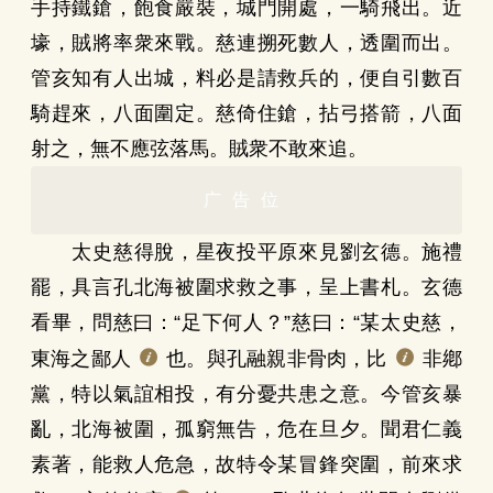
手持鐵鎗，飽食嚴裝，城門開處，一騎飛出。近
壕，賊將率衆來戰。慈連搠死數人，透圍而出。
管亥知有人出城，料必是請救兵的，便自引數百
騎趕來，八面圍定。慈倚住鎗，拈弓搭箭，八面
射之，無不應弦落馬。賊衆不敢來追。
广告位
太史慈得脫，星夜投平原來見劉玄德。施禮
罷，具言孔北海被圍求救之事，呈上書札。玄德
看畢，問慈曰：“足下何人？”慈曰：“某太史慈，
東海之鄙人
也。與孔融親非骨肉，比
非鄕
黨，特以氣誼相投，有分憂共患之意。今管亥暴
亂，北海被圍，孤窮無告，危在旦夕。聞君仁義
素著，能救人危急，故特令某冒鋒突圍，前來求