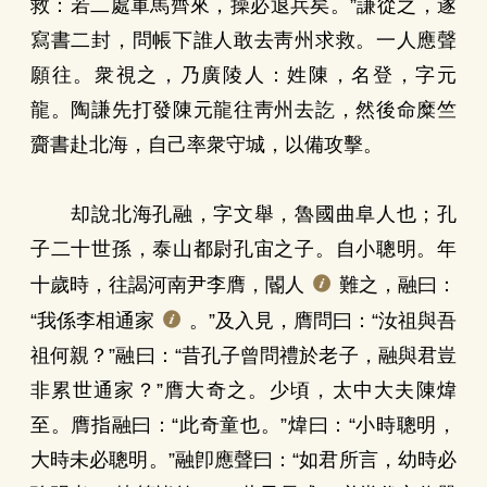
救：若二處軍馬齊來，操必退兵矣。”謙從之，遂
寫書二封，問帳下誰人敢去靑州求救。一人應聲
願往。衆視之，乃廣陵人：姓陳，名登，字元
龍。陶謙先打發陳元龍往靑州去訖，然後命糜竺
齎書赴北海，自己率衆守城，以備攻擊。
却說北海孔融，字文舉，魯國曲阜人也；孔
子二十世孫，泰山都尉孔宙之子。自小聰明。年
十歲時，往謁河南尹李膺，閽人
難之，融曰：
“我係李相通家
。”及入見，膺問曰：“汝祖與吾
祖何親？”融曰：“昔孔子曾問禮於老子，融與君豈
非累世通家？”膺大奇之。少頃，太中大夫陳煒
至。膺指融曰：“此奇童也。”煒曰：“小時聰明，
大時未必聰明。”融卽應聲曰：“如君所言，幼時必