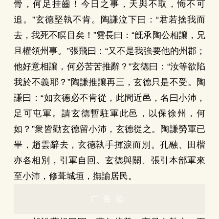
骨，何足挂齒！今日之事，天與不取，悔不可
追。”玄德堅執不肯。陶謙泣下曰：“君若捨我而
去，我死不瞑目矣！”雲長曰：“旣承陶公相讓，兄
且權領州事。”張飛曰：“又不是我強要他的州郡；
他好意相讓，何必苦苦推辭？”玄德曰：“汝等欲陷
我於不義耶？”陶謙推讓再三，玄德只是不受。陶
謙曰：“如玄德必不肯從，此間近邑，名曰小沛，
足可屯軍。請玄德暫駐軍此邑，以保徐州，何
如？”衆皆勸玄德留小沛，玄德從之。陶謙勞軍已
畢，趙雲辭去，玄德執手揮淚而別。孔融、田楷
亦各相別，引軍自回。玄德與關、張引本部軍來
至小沛，修葺城垣，撫諭居民。
广告位