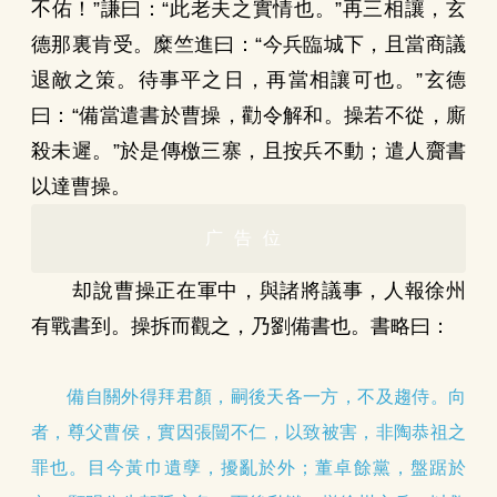
不佑！”謙曰：“此老夫之實情也。”再三相讓，玄
德那裏肯受。糜竺進曰：“今兵臨城下，且當商議
退敵之策。待事平之日，再當相讓可也。”玄德
曰：“備當遣書於曹操，勸令解和。操若不從，廝
殺未遲。”於是傳檄三寨，且按兵不動；遣人齎書
以達曹操。
广告位
却說曹操正在軍中，與諸將議事，人報徐州
有戰書到。操拆而觀之，乃劉備書也。書略曰：
備自關外得拜君顏，嗣後天各一方，不及趨侍。向
者，尊父曹侯，實因張闓不仁，以致被害，非陶恭祖之
罪也。目今黃巾遺孽，擾亂於外；董卓餘黨，盤踞於