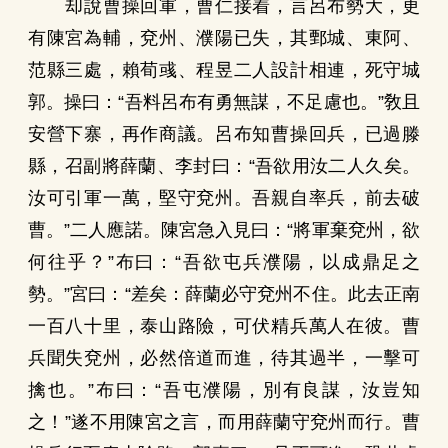
却說曹操回軍，曹仁接着，言呂布勢大，更
有陳宮為輔，兗州、濮陽已失，其鄄城、東阿、
范縣三處，賴荀彧、程昱二人設計相連，死守城
郭。操曰：“吾料呂布有勇無謀，不足慮也。”敎且
安營下寨，再作商議。呂布知曹操回兵，已過滕
縣，召副將薛蘭、李封曰：“吾欲用汝二人久矣。
汝可引軍一萬，堅守兗州。吾親自率兵，前去破
曹。”二人應諾。陳宮急入見曰：“將軍棄兗州，欲
何往乎？”布曰：“吾欲屯兵濮陽，以成鼎足之
勢。”宮曰：“差矣：薛蘭必守兗州不住。此去正南
一百八十里，泰山路險，可伏精兵萬人在彼。曹
兵聞失兗州，必然倍道而進，待其過半，一擊可
擒也。”布曰：“吾屯濮陽，別有良謀，汝豈知
之！”遂不用陳宮之言，而用薛蘭守兗州而行。曹