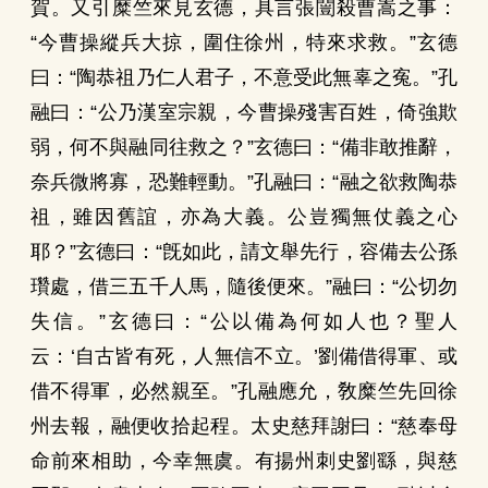
賀。又引糜竺來見玄德，具言張闓殺曹嵩之事：
“今曹操縱兵大掠，圍住徐州，特來求救。”玄德
曰：“陶恭祖乃仁人君子，不意受此無辜之寃。”孔
融曰：“公乃漢室宗親，今曹操殘害百姓，倚強欺
弱，何不與融同往救之？”玄德曰：“備非敢推辭，
奈兵微將寡，恐難輕動。”孔融曰：“融之欲救陶恭
祖，雖因舊誼，亦為大義。公豈獨無仗義之心
耶？”玄德曰：“旣如此，請文舉先行，容備去公孫
瓚處，借三五千人馬，隨後便來。”融曰：“公切勿
失信。”玄德曰：“公以備為何如人也？聖人
云：‘自古皆有死，人無信不立。’劉備借得軍、或
借不得軍，必然親至。”孔融應允，敎糜竺先回徐
州去報，融便收拾起程。太史慈拜謝曰：“慈奉母
命前來相助，今幸無虞。有揚州刺史劉繇，與慈