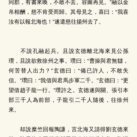
同郡，有書來喚，不敢不去。容圖再見。”融以金
帛相酬，慈不肯受而歸。其母見之，喜曰：“我喜
汝有以報北海也！”遂遣慈往揚州去了。
不說孔融起兵。且說玄德離北海來見公孫
瓚，且說欲救徐州之事。瓚曰：“曹操與君無讎，
何苦替人出力？”玄德曰：“備已許人，不敢失
信。”瓚曰：“我借與君馬步軍二千。”玄德曰：“更
望借趙子龍一行。”瓚許之。玄德遂與關、張引本
部三千人為前部，子龍引二千人隨後，往徐州
來。
却說糜竺回報陶謙，言北海又請得劉玄德來