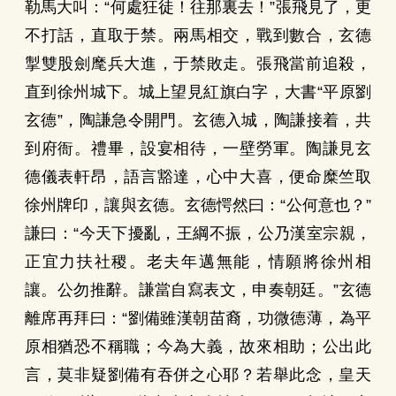
勒馬大叫：“何處狂徒！往那裏去！”張飛見了，更
不打話，直取于禁。兩馬相交，戰到數合，玄德
掣雙股劍麾兵大進，于禁敗走。張飛當前追殺，
直到徐州城下。城上望見紅旗白字，大書“平原劉
玄德”，陶謙急令開門。玄德入城，陶謙接着，共
到府衙。禮畢，設宴相待，一壁勞軍。陶謙見玄
德儀表軒昂，語言豁達，心中大喜，便命糜竺取
徐州牌印，讓與玄德。玄德愕然曰：“公何意也？”
謙曰：“今天下擾亂，王綱不振，公乃漢室宗親，
正宜力扶社稷。老夫年邁無能，情願將徐州相
讓。公勿推辭。謙當自寫表文，申奏朝廷。”玄德
離席再拜曰：“劉備雖漢朝苗裔，功微德薄，為平
原相猶恐不稱職；今為大義，故來相助；公出此
言，莫非疑劉備有吞併之心耶？若舉此念，皇天