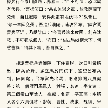
操兵行至泰山險路，郭嘉曰：“且不可進：恐此處
有伏兵。”曹操笑曰：“呂布無謀之輩，故敎薛蘭守
兗州，自往濮陽；安得此處有埋伏耶？”敎曹仁：
“領一軍圍兗州，吾進兵濮陽，速攻呂布。”陳宮聞
曹兵至近，乃獻計曰：“今曹兵遠來疲困，利在速
戰，不可養成氣力。”布曰：“吾匹馬縱橫天下，何
愁曹操！待其下寨，吾自擒之。”
却說曹操兵近濮陽，下住寨脚。次日引衆將
出，陳兵於野。操立馬於門旗下，遙望呂布兵
到。陣圓處，呂布當先出馬，兩邊排開八員健
將：第一個雁門馬邑人：姓張，名遼，字文遠；
第二個泰山華陰人：姓臧，名霸，字宣高；兩將
又各引六員健將：郝萌、曹性、成廉、魏續、宋