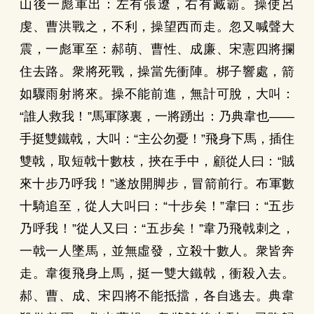
山後一彪軍出：左有張遼，右有臧霸。操使呂
虔、曹洪戰之，不利，操望西而走。忽又喊聲大
震，一彪軍至：郝萌、曹性、成廉、宋憲四將攔
住去路。衆將死戰，操當先衝陣。梆子響處，箭
如驟雨射將來。操不能前進，無計可脫，大叫：
“誰人救我！”馬軍隊裏，一將踴出：乃典韋也——
手挺雙鐵戟，大叫：“主公勿憂！”飛身下馬，插住
雙戟，取短戟十數枝，挾在手中，顧從人曰：“賊
來十步乃呼我！”遂放開脚步，冒箭前行。布軍數
十騎追至，從人大叫曰：“十步矣！”韋曰：“五步
乃呼我！”從人又曰：“五步矣！”韋乃飛戟刺之，
一戟一人墜馬，並無虛發，立殺十數人。衆皆奔
走。韋復飛身上馬，挺一雙大鐵戟，衝殺入去。
郝、曹、成、宋四將不能抵擋，各自逃去。典韋