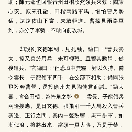
助；陳元龍也回報靑州田楷欣然領兵來救；陶謙
心安。原來孔融、田楷兩路軍馬，懼怕曹兵勢
猛，遠遠依山下寨，未敢輕進。曹操見兩路軍
到，亦分了軍勢，不敢向前攻城。
却說劉玄德軍到，見孔融。融曰：“曹兵勢
大，操又善於用兵，未可輕戰。且觀其動靜，然
後進兵。”玄德曰：“但恐城中無糧，難以久持。備
令雲長、子龍領軍四千，在公部下相助；備與張
飛殺奔曹營，逕投徐州去見陶使君商議。”融大
喜，會合田楷，為掎角之勢
；雲長、子龍領兵
兩邊接應。是日玄德、張飛引一千人馬殺入曹兵
寨邊。正行之間，寨內一聲鼓響，馬軍步軍，如
潮似浪，擁將出來。當頭一員大將，乃是于禁，