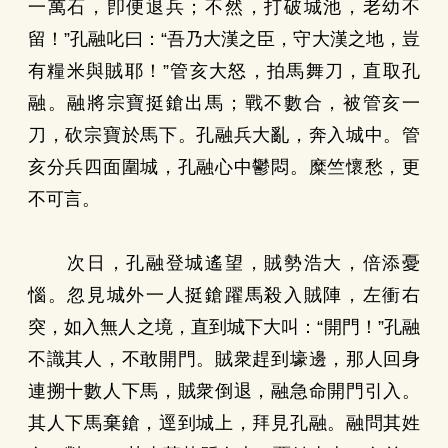
一萬石，卽便退兵；不然，打破城池，老幼不
留！”孔融叱曰：“吾乃大漢之臣，守大漢之地，豈
有糧米與賊耶！”管亥大怒，拍馬舞刀，直取孔
融。融將宗寶挺鎗出馬；戰不數合，被管亥一
刀，砍宗寶於馬下。孔融兵大亂，奔入城中。管
亥分兵四面圍城，孔融心中鬱悶。糜竺懷愁，更
不可言。
次日，孔融登城遙望，賊勢浩大，倍添憂
惱。忽見城外一人挺鎗躍馬殺入賊陣，左衝右
突，如入無人之境，直到城下大叫：“開門！”孔融
不識其人，不敢開門。賊衆趕到壕邊，那人回身
連搠十數人下馬，賊衆倒退，融急命開門引入。
其人下馬棄鎗，逕到城上，拜見孔融。融問其姓