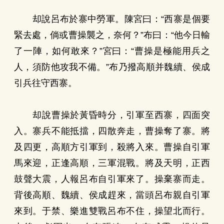
却說呂布於寨中勞軍。陳宮曰：“西寨是個要
緊去處，倘或曹操襲之，奈何？”布曰：“他今日輸
了一陣，如何敢來？”宮曰：“曹操是極能用兵之
人，須防他攻我不備。”布乃撥高順并魏續、侯成
引兵往守西寨。
却說曹操於黃昏時分，引軍至西寨，四面突
入。寨兵不能抵擋，四散奔走，曹操奪了寨。將
及四更，高順方引軍到，殺將入來。曹操自引軍
馬來迎，正逢高順，三軍混戰。將及天明，正西
鼓聲大震，人報呂布自引軍來了。操棄寨而走。
背後高順、魏續、侯成趕來，當頭呂布親自引軍
來到。于禁、樂進雙戰呂布不住，操望北而行。