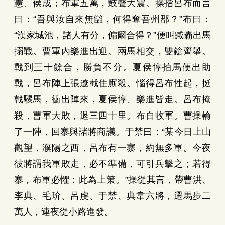
憲、侯成；布軍五萬，鼓聲大震。操指呂布而言
曰：“吾與汝自來無讎，何得奪吾州郡？”布曰：
“漢家城池，諸人有分，偏爾合得？”便叫臧霸出馬
搦戰。曹軍內樂進出迎。兩馬相交，雙鎗齊舉。
戰到三十餘合，勝負不分。夏侯惇拍馬便出助
戰，呂布陣上張遼截住廝殺。惱得呂布性起，挺
戟驟馬，衝出陣來，夏侯惇、樂進皆走。呂布掩
殺，曹軍大敗，退三四十里。布自收軍。曹操輸
了一陣，回寨與諸將商議。于禁曰：“某今日上山
觀望，濮陽之西，呂布有一寨，約無多軍。今夜
彼將謂我軍敗走，必不準備，可引兵擊之；若得
寨，布軍必懼：此為上策。”操從其言，帶曹洪、
李典、毛玠、呂虔、于禁、典韋六將，選馬步二
萬人，連夜從小路進發。