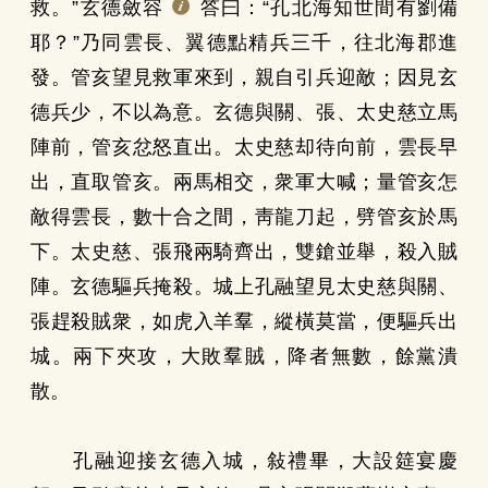
救。”玄德斂容
答曰：“孔北海知世間有劉備
耶？”乃同雲長、翼德點精兵三千，往北海郡進
發。管亥望見救軍來到，親自引兵迎敵；因見玄
德兵少，不以為意。玄德與關、張、太史慈立馬
陣前，管亥忿怒直出。太史慈却待向前，雲長早
出，直取管亥。兩馬相交，衆軍大喊；量管亥怎
敵得雲長，數十合之間，靑龍刀起，劈管亥於馬
下。太史慈、張飛兩騎齊出，雙鎗並舉，殺入賊
陣。玄德驅兵掩殺。城上孔融望見太史慈與關、
張趕殺賊衆，如虎入羊羣，縱橫莫當，便驅兵出
城。兩下夾攻，大敗羣賊，降者無數，餘黨潰
散。
孔融迎接玄德入城，敍禮畢，大設筵宴慶