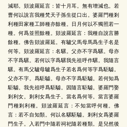
減耶。頞波羅延言：皆十月耳。無有增減也。若
曹何以說言我種梵天子孫生從口出。婆羅門種剎
利種田家種工師種亦餘種。日月何以不獨照若一
種。何爲並照餘種。頞波羅延言：我種自說言勝
餘種。佛告頞波羅延。有驢父馬母馬爲生子名是
何等。頞波羅延言：名騾。父亦不字爲騾。母亦
不字爲騾。若何以字爲騾我先祖呼作騾。我隨言
騾。有馬父驢母驢爲生子若名爲何等字爲駏驉。
父亦不字。爲駏驉。母亦不字爲駏驉。若何知爲
駏驉。我先祖呼爲駏驉。因隨言駏驉。婆羅門娶
剎利女。剎利女爲生子。當名爲何等。當言婆羅
門種剎利種。頞波羅延言：不知當呼何種。佛
言：若不自知類。何以名騾駏驉。剎利女爲婆羅
門生子。入若門中隨若祠祀隨若種類。是兒然後