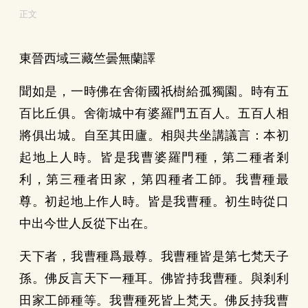
正文
東晉西域三藏竺曇無蘭譯
聞如是，一時佛在舍衛國祇樹給孤獨園。時有五
百比丘俱。舍衛城中有婆羅門五百人。五百人相
將俱出城。自至其田廬。相與共坐講議言：本初
起地上人時。皆是我曹婆羅門種，第二種者剎
利，第三種者田家，第四種者工師。我曹種最
尊。初起地上作人時。皆是我曹種。初生時從口
中出今世人反從下出在。
天下者，我曹種爲最尊。我曹種皆是第七梵天子
孫。佛反言天下一種耳。佛皆持我曹種。與剎利
田家工師種等。我曹種死皆上梵天。佛反持我曹