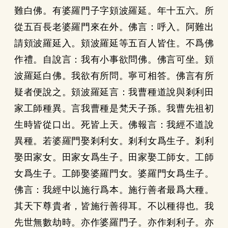
難白佛。有婆羅門子字頞波羅延。年十五六。所
從五百長老婆羅門來在外。佛言：呼入。阿難出
請頞波羅延入。頞波羅延等五百人皆住。不爲佛
作禮。自說言：我有小事欲問佛。佛言可坐。頞
波羅延白佛。我欲有所問。寧可相答。佛言有所
疑者便說之。頞波羅延言：我曹種道說與剎利田
家工師種異。言我曹種是梵天子孫。我曹先祖初
生時皆從口出。死皆上天。佛報言：我經不道說
異種。若婆羅門娶剎利女。剎利女爲生子。剎利
娶田家女。田家女爲生子。田家娶工師女。工師
女爲生子。工師娶婆羅門女。婆羅門女爲生子。
佛言：我經中以施行爲本。施行善者最爲大種。
其天下尊貴者，皆施行善得耳。不以種得也。我
先世無數劫時。亦作婆羅門子。亦作剎利子。亦