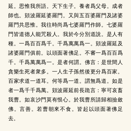
延。思惟我所語。天下生子。養者爲父母。成者
師也。頞波羅延婆羅門。又與五百婆羅門及諸婆
羅門共思惟。我往時尚爲七婆羅門作師。七婆羅
門皆道德人能咒殺人。我於今分別道說。是人有
種。一爲百百爲千。千爲萬萬爲一。頞波羅延及
諸婆羅門俱前。以頭面著佛足。不審一爲百百爲
千。千爲萬萬爲一。是者何謂。佛言：是世間人
貪樂生死者衆多。一人生子孫然後更分爲百家。
百家求道一道耳。何等爲一道。謂無爲道。如是
者一爲千千爲萬。頞波羅延前長跪言：寧可哀畜
我曹。如哀沙門莫有恨心。於我曹所請歸相撿斂
佛。言善。若曹朝來不食。皆起以頭面著佛足
去。