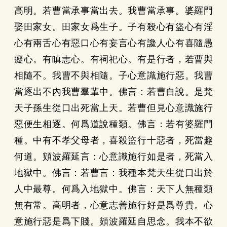
高明。若曹當承事當出去。我曹當承事。婆羅門
娶田家女。田家女爲生子。子有殺心有盜心有淫
心有兩舌心有惡口心有妄言心有讒人心有喜隨愚
癡心。有瞋恚心。有祠祀心。有是行者，若曹與
相隨不。我曹不與相隨。子心意識施行惡。我曹
當逐出不內我曹羣輩中。佛言：若曹自說。是梵
天子孫生從口出死當上天。若曹但見心意識施行
惡便生相逐。何爲道說種類。佛言：若有婆羅門
種。中有不孝父母者，喜殺盜行十惡者，死當趣
何道。頞波羅延言：心意識施行如是者，死當入
地獄中。佛言：若曹言：我種本梵天生從口出於
人中最尊。何爲入地獄中。佛言：天下人無種類
無有常。高明者，心意志善施行好是爲尊貴。心
意施行惡是爲下賤。頞波羅延自思念。我本不欲