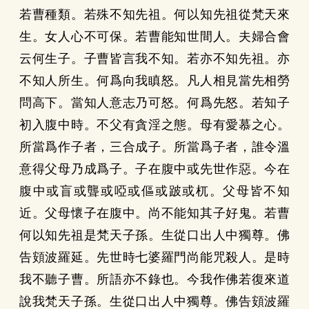
若曹種類。若殊不知先祖。何以知先祖從梵天來
生。女人心不可保。若曹能知世間人。夫婦合會
云何生子。子曹皆言我不知。若亦不知先祖。亦
不知人所生。何爲向我瞋怒。凡人相見當先相勞
問高下。當知人意志乃可怒。何爲先怒。若知子
初入腹中時。不父有貪淫之態。母有愛慕之心。
所當爲作子者，三合成子。所當爲子者，誰令溫
意得父母乃成爲子。子在腹中或先世作惡。今在
腹中或盲或聾或啞或傴或跛或杌。父母皆不知
近。父母懷子在腹中。尚不能知其子好鬼。若曹
何以知先祖是梵天子孫。生從口出人中獨尊。佛
告頞波羅延。先世時七婆羅門尚能咒殺人。是時
我不聽子曹。所語亦不錄也。今我作佛若復來道
說我梵天子孫。生從口出人中獨尊。佛告頞波羅