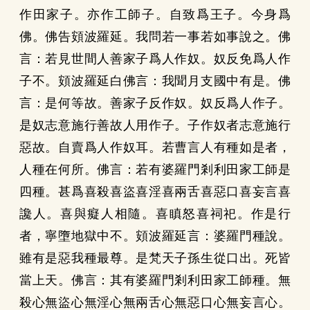
作田家子。亦作工師子。自致爲王子。今身爲
佛。佛告頞波羅延。我問若一事若如事說之。佛
言：若見世間人善家子爲人作奴。奴反免爲人作
子不。頞波羅延白佛言：我聞月支國中有是。佛
言：是何等故。善家子反作奴。奴反爲人作子。
是奴志意施行善故人用作子。子作奴者志意施行
惡故。自賣爲人作奴耳。若曹言人有種如是者，
人種在何所。佛言：若有婆羅門剎利田家工師是
四種。甚爲喜殺喜盜喜淫喜兩舌喜惡口喜妄言喜
讒人。喜與癡人相隨。喜瞋怒喜祠祀。作是行
者，寧墮地獄中不。頞波羅延言：婆羅門種說。
雖有是惡我種最尊。是梵天子孫生從口出。死皆
當上天。佛言：其有婆羅門剎利田家工師種。無
殺心無盜心無淫心無兩舌心無惡口心無妄言心。