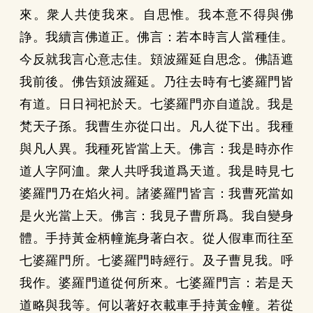
來。衆人共使我來。自思惟。我本意不得與佛
諍。我續言佛道正。佛言：若本時言人當種佳。
今反就我言心意志佳。頞波羅延自思念。佛語遮
我前後。佛告頞波羅延。乃往去時有七婆羅門皆
有道。日日祠祀於天。七婆羅門亦自道說。我是
梵天子孫。我曹生亦從口出。凡人從下出。我種
與凡人異。我種死皆當上天。佛言：我是時亦作
道人字阿洫。衆人共呼我道爲天道。我是時見七
婆羅門乃在焰火祠。諸婆羅門皆言：我曹死當如
是火光當上天。佛言：我見子曹所爲。我自變身
體。手持黃金柄幢旄身著白衣。從人假車而往至
七婆羅門所。七婆羅門時經行。及子曹見我。呼
我作。婆羅門道從何所來。七婆羅門言：若是天
道略與我等。何以著好衣載車手持黃金幢。若從