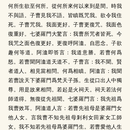
何所生欲至何所。從何所來何以來到是間。時我
不與語。子曹見我不語。皆瞋既咒我。欲令我住
死。子曹咒我。我面更好。子曹更復咒。我面色
復重好。七婆羅門大驚言：我曹所咒者皆死。今
我咒之面色復更好。更復呼阿洫。自思念。子欲
趣何等道。阿洫即答言：我道意勝。若曹何爲
怒。若曹聞阿洫道天道不。子曹言：我不聞。賢
者道人。相見當相問。何爲相瞋。阿洫言：我聞
若曹說天下婆羅門爲梵天子孫。生從口出人中獨
尊。用是故來相問。若起是火祠天。祠天若法何
師道得。無復從先祖聞。七婆羅門言：我先祖爲
我曹效耳。阿洫道人言：若曹先祖母是婆羅門女
他人女。言我曹不知先祖母剎利女田家女工師
女。我不知若先祖母爲婆羅門生。若曹愛他人生