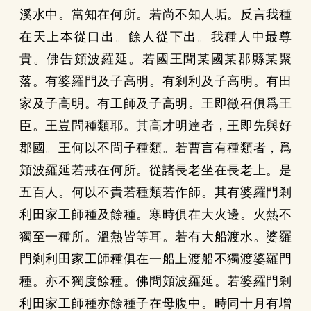
溪水中。當知在何所。若尚不知人垢。反言我種
在天上本從口出。餘人從下出。我種人中最尊
貴。佛告頞波羅延。若國王聞某國某郡縣某聚
落。有婆羅門及子高明。有剎利及子高明。有田
家及子高明。有工師及子高明。王即徵召俱爲王
臣。王豈問種類耶。其高才明達者，王即先與好
郡國。王何以不問子種類。若曹言有種類者，爲
頞波羅延若戒在何所。從諸長老坐在長老上。是
五百人。何以不責若種類若作師。其有婆羅門剎
利田家工師種及餘種。寒時俱在大火邊。火熱不
獨至一種所。溫熱皆等耳。若有大船渡水。婆羅
門剎利田家工師種俱在一船上渡船不獨渡婆羅門
種。亦不獨度餘種。佛問頞波羅延。若婆羅門剎
利田家工師種亦餘種子在母腹中。時同十月有增