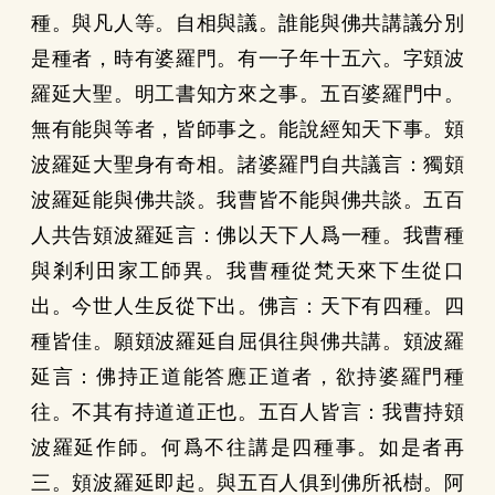
種。與凡人等。自相與議。誰能與佛共講議分別
是種者，時有婆羅門。有一子年十五六。字頞波
羅延大聖。明工書知方來之事。五百婆羅門中。
無有能與等者，皆師事之。能說經知天下事。頞
波羅延大聖身有奇相。諸婆羅門自共議言：獨頞
波羅延能與佛共談。我曹皆不能與佛共談。五百
人共告頞波羅延言：佛以天下人爲一種。我曹種
與剎利田家工師異。我曹種從梵天來下生從口
出。今世人生反從下出。佛言：天下有四種。四
種皆佳。願頞波羅延自屈俱往與佛共講。頞波羅
延言：佛持正道能答應正道者，欲持婆羅門種
往。不其有持道道正也。五百人皆言：我曹持頞
波羅延作師。何爲不往講是四種事。如是者再
三。頞波羅延即起。與五百人俱到佛所祇樹。阿