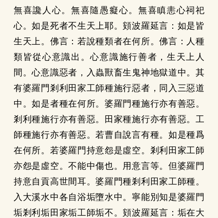
無喜讒人心。無喜隨愚癡心。無喜瞋恚心祠祀
心。如是死者不生天上耶。頞波羅延言：如是皆
生天上。佛言：若說種類者在何所。佛言：人種
類皆從心意識出。心意識施行善者，生天上人
間。心意識惡者，入蟲獸畜生鬼神地獄道中。其
有婆羅門剎利田家工師種施行惡者，同入三惡道
中。如是者種在何所。婆羅門種施行亦有善惡。
剎利種施行亦有善惡。田家種施行亦有善惡。工
師種施行亦有善惡。若曹自說言有種。如是種爲
在何所。若婆羅門持意怨是虛空。剎利田家工師
亦怨是虛空。不能中傷也。用意言等。但婆羅門
持意自貢高世間耳。婆羅門種剎利田家工師種。
入大溪水中各自浴垢墮水中。寧能別知是婆羅門
垢剎利垢田家垢工師垢不。頞波羅延言：垢在大