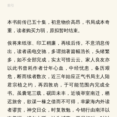
前引
本书前传已五十集，初意物价高昂，书局成本奇
重，读者购买力弱，原拟暂时结束。
俟将来纸张、印工稍廉，再续后传。不意消息传
出，读者函电交驰，多谓拙著篇幅浩长，头绪繁
多，如不全部完成，实太可惜云云。家人良友亦
以此书曾耗作者廿年心血，中经忧患，备历艰
危，断而续者数次，近三年始应正气书局主人陆
君宗植之约，再四敦劝，于可能范围内完成全
书。虽囊笔三载，砚田未丰，近顷举室南迁，栖
迟旅舍，欲谋一椽之借而不可得，幸蒙海内外读
者谬赏，神交日众，时复敦勉，今销行由南洋以