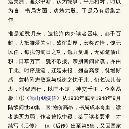
迄美洲，遽尔中断，认为憾事，平居相对，时以
为言；书局方面，劝勉尤殷。于是乃有后集之
作。
惟是近数月来，迭接海内外读者函电，都千百
封，大抵雅爱关切，盛谊勤厚，宏奖过情，愧无
以任，每拟匀旬日之功，勉力复谢，无如笔债山
积，日草万言，犹不暇接。亲朋音问皆疏，亦由
于此。时序殷流，迁延未报，翘首高雯，徒增惭
感。兹特附志敬意与感谢之忱于此，仍乞谅其苦
衷，时锡周行，以匡不逮，神交千里，企幸易
极！①《
蜀山剑侠传
》从1930年底至1948年9月
陆续问世50集，因“物价高昂，书局成本奇重，读
者购买力弱，作者曾拟中辍，鉴于读者要求，才
续写《后传》。但《后传》出至第5集，又因国家