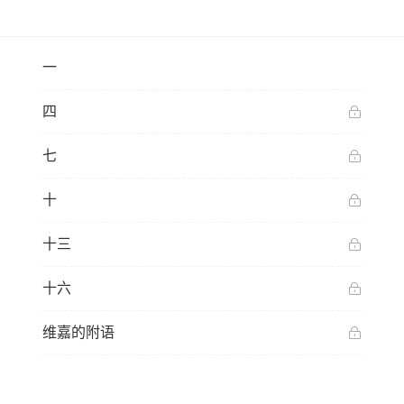
一
四
七
十
十三
十六
维嘉的附语