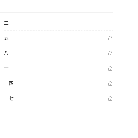
二
五
八
十一
十四
十七