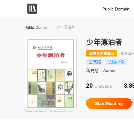
Public Domain
Public Domain
>
少年漂泊者
少年漂泊者
本书含付费章节
部分章
已完结
长篇小说
蒋光慈
Author
/
20
3.
Chapters
Recently Updated
维嘉
Start Reading
Content is not from the book shown on the cover.