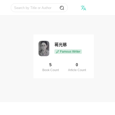
蒋光慈
Famous Writer
5
0
Book Count
Article Count