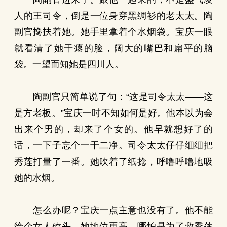
人的王司令，倒是一位身穿黑绸衫的老太太。陶
副官搀扶着她。她手里拿着个水烟袋。宝庆一眼
就看清了她干瘪的脸，阔大的嘴巴和扁平的脑
袋。一望而知她是四川人。
陶副官只简单说了句：“这是司令太太——这
是方老板。”宝庆一时不知如何是好。他本以为会
出来个男的，却来了个女的。他早就想好了的
话，一下子忘个一干二净。司令太太仔仔细细把
秀莲打量了一番。她吹着了纸捻，呼噜呼噜地吸
她的水烟。
怎么办呢？宝庆一点主意也没有了。他不能
给个女人磕头。她地位再高，哪怕是为了救秀莲