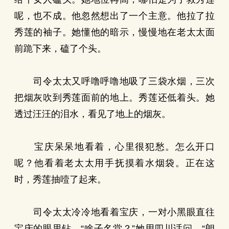
呢，也不成。他忽然想出了一个主意。他拉了拉
秀莲的袖子。她懂他的暗示，慢慢地在老太太面
前跪下来，磕了个头。
司令太太又呼噜呼噜地吸了三袋水烟，三次
把烟灰吹到秀莲面前的地上。秀莲还低着头。她
透过汪汪的泪水，看见了地上的烟灰。
宝庆呆呆地看着，心里很犯愁。怎么开口
呢？他看着老太太用手抚摸着水烟袋。正在这
时，秀莲抽噎了起来。
司令太太冷冷地看着宝庆，一对小黑眼直往
宝庆的眼里钻。“啥子名堂？”她用四川话问，“朗