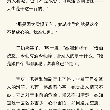
男人看呢。也许不是成心，可就这么副德性——
天生是干这一行的。”
“那是因为卖惯了艺，她从小学的就是这个，
不是成心的。我准知道。”
二奶奶笑了。“喝一盅，”她端起杯子：“借酒
浇愁。今朝有酒今朝醉，管别人的事干什么。”她
是跟自个儿嘟囔呢，窝囊废已经走了。
宝庆、秀莲和陶副官上了路，坐着王司令派
来的滑竿。秀莲一路想着心事。她觉出来情形不
妙，可是对于眼前的危险，却又不很清楚。她知
道这一去凶多吉少，心中害怕，如同遇见空袭。