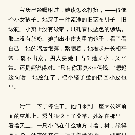
宝庆已经嘱咐过，她该怎么打扮，——得像
个小女孩子。她穿了一件素净的旧蓝布褂子，旧
缎鞋、小辫上没有缎带，只扎着根蓝色的绒线。
脸上没有脂粉。她掏出小皮夹里的镜子，看了看
自己。她的嘴唇很薄，紧绷着，她看起来长相平
常，貌不出众。男人要她干吗？她又小，又平
常。还是妈说得对。“只有你那臭×值俩钱。”想起
这句话，她脸红了，把小镜子猛的扔回小皮包
里。
滑竿一下子停住了。他们来到一座大公馆前
面的空地上。秀莲很快下了滑竿。她站在那里，
看着天上。一只小鸟在什么地方叫着，树，绿得