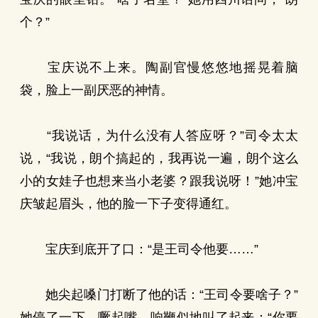
个？”
宝庆说不上来。陶副官慢悠悠地摇晃着脑
袋，脸上一副厌恶的神情。
“我说话，为什么没有人答应呀？”司令太太
说，“我说，朗个搞起的，我再说一遍，朗个这么
小的女娃子也想来当小老婆？跟我说呀！”她冲宝
庆皱起眉头，他的脸一下子变得通红。
宝庆到底开了口：“是王司令他要……”
她尖起嗓门打断了他的话：“王司令要啥子？”
她停了一下，噘起嘴，响鞭似地叫了起来：“你要