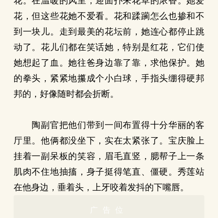
花。在温暖的风里，迎面扑来花草的浓香。她爱
花，但这些花她不爱看。花和蹂躏怎么也掺和不
到一块儿。走到最美的花坛前，她连心都停止跳
动了。花儿们都在笑话她，特别是红花，它们使
她想起了血。她往爸身边靠了靠，求他保护。她
的拳头，紧紧地攥成个小白球，手指头绷得硬邦
邦的，好像随时都会折断。
陶副官把他们带到一间布置得十分华丽的客
厅里。他俩都没坐下，实在太紧张了。宝庆脸上
挂着一副呆板的笑容，眉毛直竖，腮帮子上一条
肌肉不住地抽搐，身子挺得笔直、僵硬。秀莲站
在他身边，垂着头，上牙咬着发抖的下嘴唇。
广告位