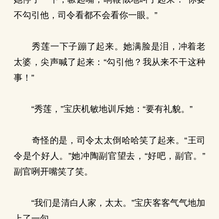
不勾引他，司令看都不会看你一眼。”
秀莲一下子蹦了起来。她满脸是泪，冲着老
太婆，尖声喊了起来：“勾引他？我从来不干这种
事！”
“秀莲，”宝庆机敏地训斥她：“要有礼貌。”
奇怪的是，司令太太倒哈哈笑了起来。“王司
令是个好人。”她冲陶副官望去，“好吧，副官。”
副官咧开嘴笑了笑。
“我们是清白人家，太太。”宝庆客客气气地加
上了一句。