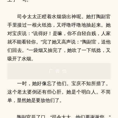
司令太太正瞪着水烟袋出神呢。她打陶副官
手里接过一根火纸捻，又呼噜呼噜地抽起来。她
对宝庆说：“说得好！是嘛，你不自轻自贱，人家
就不能看轻你。”完了她又高声说：“陶副官，送他
们回去。”一袋烟又抽完了，她吹了一下纸捻，又
吸开了水烟。
广告位
一时，她好像忘了他们。宝庆不知所措了。
这个老太婆倒还有些心肝。她是个明白人。不简
单，显然她是要放他们了。
陶副官开了口，“司令太太，他们要谢谢您。”