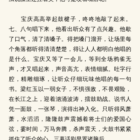
宝庆高高举起鼓楗子，咚咚地敲了起来。
七、八句唱下来，他看出听众有了点兴趣。他歇
了口气，清了清嗓子。得把嗓门溜开，让场里每
个角落都听得清清楚楚，得让人人都明白他唱的
是什么。宝庆又等了一会儿，等到全场鸦雀无
声，才又唱起来，声音高亢，表情细腻。吐字行
腔，精雕细琢，让听众仔细玩味他唱的每一句
书。梁红玉以一弱女子，不惧强敌，不畏艰险，
在长江之上，迎着汹涌波涛，擂鼓助战。说书人
凭一面鼓，一张琴，演得出神入化。只听得风萧
萧，水滔滔，隆隆鼓声震撼着将士们的爱国心
弦，霎时间，万马奔腾，杀声震天，大鼓书紧紧
抓住了听众的心，三幕话剧早置诸脑后。