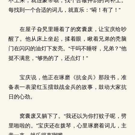
不上来，就连蒙带唬，找个合辙押韵的词补上。
每找到一个合适的词儿，就直乐：“嗬！有了！”
在屋子旮旯里睡着了的窝囊废，让宝庆给吵
醒了。他从床上坐起，揉着眼，瞅着兄弟的秃脑
门在闪闪的油灯下发亮。“干吗不睡呀，兄弟？”他
挺不满意，“够热的了，还点灯！”
宝庆说，他正在琢磨《抗金兵》那段书，准
备表一表梁红玉擂鼓战金兵的故事，鼓动大家抗
日的心劲。
窝囊废又躺下了。“我还以为你打蚊子呢，劈
里啪啦的。”宝庆还在拨琴，心里琢磨着词儿，主