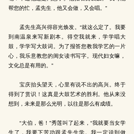
帮您的忙，孟先生，他又会做，又会唱。”
孟先生高兴得容光焕发。“就这么定了。我要
到南温泉来写新剧本。得空我就来，学学唱大
鼓，学学写大鼓词。为了报答您教我学艺的一片
心，我乐意教您的闺女读书写字。现代妇女嘛，
文化总是有用的。”
宝庆抬头望天，心里有说不出的高兴。终于
得到了赏识！这真是大鼓艺术的胜利。他从来没
想到，未来是那么光明，以往是那么有成绩。
“大伯，爸！”秀莲叫了起来，“我就要当女学
生了，我要下苦功跟孟先生学。我一定说到做