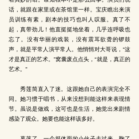
话，就跟在家里或在茶馆里一样。宝庆瞧出来演
员训练有素，剧本的技巧也叫人叹服。真了不
起，真带劲儿！他直挺挺地坐着，几乎连呼吸也
忘了。没有华丽的戏装，没有震耳欲聋的锣鼓
声，就是平常人演平常人。他悄悄对大哥说，“这
才是真正的艺术。”窝囊废点点头，“就是，真正的
艺术。”
秀莲简直入了迷。这跟她自己的表演完全不
同。她习惯于唱书，从来没想到能这样来表现情
节。虽说是做戏，这可也是生活，她觉出来剧情
感染了观众。她要也能这样该多好。
幕落了。一个挺体面的小伙子走过来，鞠了