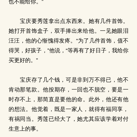
也不能给你。”
宝庆要秀莲拿出点东西来。她有几件首饰。
她打开首饰盒子，双手捧出来给他。一见她眼泪
汪汪，他的心惭愧得发疼。“为了几件首饰，值不
得哭，好孩子，”他说，“等再有了好日子，我给你
买更好的。”
宝庆存了几个钱，可是非到万不得已，他不
肯动那笔款。他按期存，一回也不脱空，要是一
时存不上，那简直是要他的命。此外，他还有他
的想法。他觉着，既是一家人，就得有福同享，
有祸同当。秀莲已经大了，她尤其应该学着对付
生意上的事。