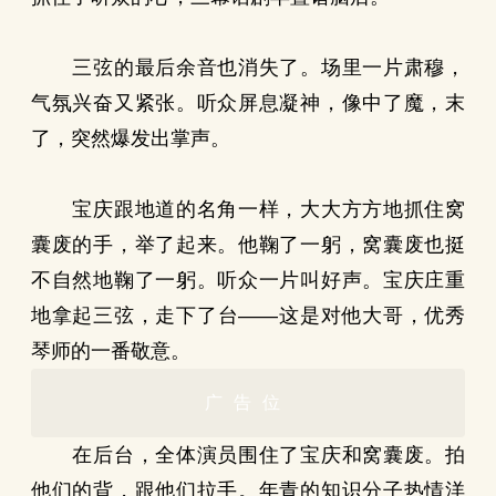
三弦的最后余音也消失了。场里一片肃穆，
气氛兴奋又紧张。听众屏息凝神，像中了魔，末
了，突然爆发出掌声。
宝庆跟地道的名角一样，大大方方地抓住窝
囊废的手，举了起来。他鞠了一躬，窝囊废也挺
不自然地鞠了一躬。听众一片叫好声。宝庆庄重
地拿起三弦，走下了台——这是对他大哥，优秀
琴师的一番敬意。
广告位
在后台，全体演员围住了宝庆和窝囊废。拍
他们的背，跟他们拉手。年青的知识分子热情洋