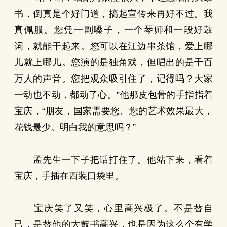
书，倒真是个好门道，搞起宣传来再好不过。我
真佩服。您凭一副嗓子，一个琴师和一段好鼓
词，就能干起来。您可以在江边串茶馆，爱上哪
儿就上哪儿。您演的是独角戏，但唱出的是千百
万人的声音。您把观众吸引住了，记得吗？大家
一动也不动，都动了心。”他那皮包骨的手指指着
宝庆，“朋友，国家需要您。您的艺术效果最大，
花钱最少。明白我的意思吗？”
孟先生一下子把话打住了。他站下来，看着
宝庆，手插在西装口袋里。
宝庆笑了又笑，心里高兴极了。不是替自
己，是替他的大鼓书高兴，也是因为这么个有学