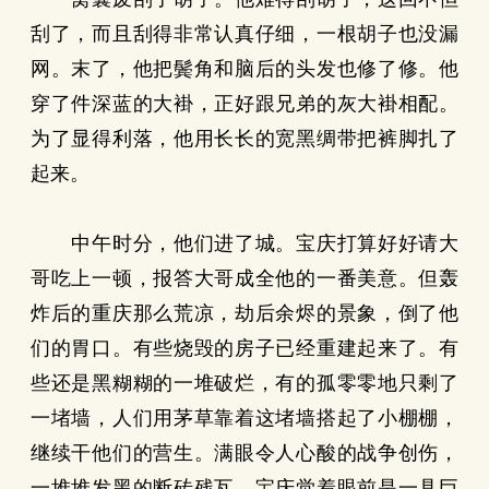
刮了，而且刮得非常认真仔细，一根胡子也没漏
网。末了，他把鬓角和脑后的头发也修了修。他
穿了件深蓝的大褂，正好跟兄弟的灰大褂相配。
为了显得利落，他用长长的宽黑绸带把裤脚扎了
起来。
中午时分，他们进了城。宝庆打算好好请大
哥吃上一顿，报答大哥成全他的一番美意。但轰
炸后的重庆那么荒凉，劫后余烬的景象，倒了他
们的胃口。有些烧毁的房子已经重建起来了。有
些还是黑糊糊的一堆破烂，有的孤零零地只剩了
一堵墙，人们用茅草靠着这堵墙搭起了小棚棚，
继续干他们的营生。满眼令人心酸的战争创伤，
一堆堆发黑的断砖残瓦。宝庆觉着眼前是一具巨