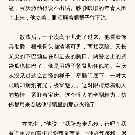
溢，宝庆激动得说不出话。吵吵嚷嚷的年青人围
了上来，他立着，眼泪顺着腮帮子往下流。
散戏后，一个瘦高个儿走了过来。他看着像
具骷髅。根根骨头都清晰可见，两颊深陷。又长
又尖的下巴颏垂在凹进去的胸口。两鬓之上的脑
袋瓜也抽巴了，像是用绳子紧紧勒住似的。宝庆
从没见过这么古怪的样子。窄脑门底下，一对大
眼睛却炯炯有光，极富魅力。这对眼睛燃着动人
的热情，紧盯着宝庆。这个怪人的全副精力，仿
佛都用来点燃他眼睛里的那点火焰了。
“方先生，”他说，“我陪您走几步，行吗？我
有点重要的事想跟您商量商量。”他语气谦和，迟