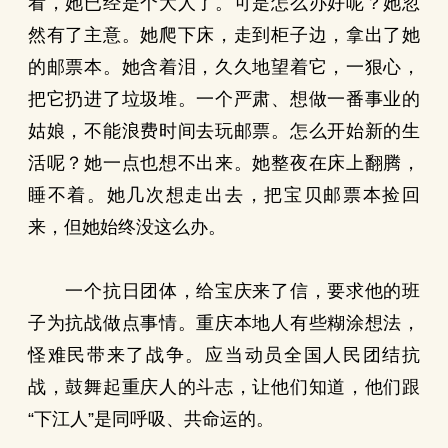
看，她已经是个大人了。可是怎么办好呢？她忽
然有了主意。她爬下床，走到柜子边，拿出了她
的邮票本。她含着泪，久久地望着它，一狠心，
把它扔进了垃圾堆。一个严肃、想做一番事业的
姑娘，不能浪费时间去玩邮票。怎么开始新的生
活呢？她一点也想不出来。她整夜在床上翻腾，
睡不着。她几次想走出去，把宝贝邮票本捡回
来，但她始终没这么办。
一个抗日团体，给宝庆来了信，要求他的班
子为抗战做点事情。重庆本地人有些糊涂想法，
怪难民带来了战争。应当动员全国人民团结抗
战，鼓舞起重庆人的斗志，让他们知道，他们跟
“下江人”是同呼吸、共命运的。