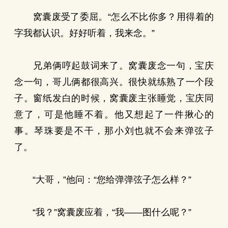
窝囊废受了委屈。“怎么不比你多？用得着的
字我都认识。好好听着，我来念。”
兄弟俩哼起鼓词来了。窝囊废念一句，宝庆
念一句，哥儿俩都很高兴。很快就练熟了一个段
子。窗纸发白的时候，窝囊废主张睡觉，宝庆同
意了，可是他睡不着。他又想起了一件揪心的
事。琴珠要是不干，那小刘也就不会来弹弦子
了。
“大哥，”他问：“您给弹弹弦子怎么样？”
“我？”窝囊废应着，“我——图什么呢？”