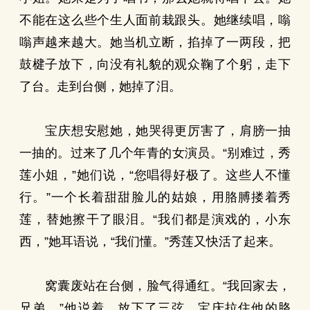
不能在这么些个生人面前栽跟头。她继续唱，嗡
嗡声越来越大。她当机立断，掐掉了一两段，把
鼓楗子放下，向没有礼貌的观众鞠了个躬，走下
了台。走到台侧，她掉了泪。
宝庆想安慰她，她哭得更厉害了，肩膀一抽
一抽的。过来了几个年青的女演员。“别难过，秀
莲小姐，”她们说，“您唱得好极了。这些人不懂
行。”一个长着甜甜脸儿的姑娘，用胳膊搂着秀
莲，替她擦干了眼泪。“我们都是演戏的，小东
西，”她耳语说，“我们懂。”秀莲又快活了起来。
窝囊废站在台侧，脸气得通红。“我回家去，
兄弟，”他说着，放下了三弦。宝庆拉住他的胳