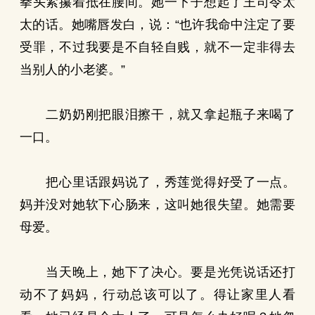
拳头紧攥着抵在腰间。她一下子想起了王司令太
太的话。她嘴唇发白，说：“也许我命中注定了要
受罪，不过我要是不自轻自贱，就不一定非得去
当别人的小老婆。”
二奶奶刚把眼泪擦干，就又拿起瓶子来喝了
一口。
把心里话跟妈说了，秀莲觉得好受了一点。
妈并没对她软下心肠来，这叫她很失望。她需要
母爱。
当天晚上，她下了决心。要是光凭说话还打
动不了妈妈，行动总该可以了。得让家里人看