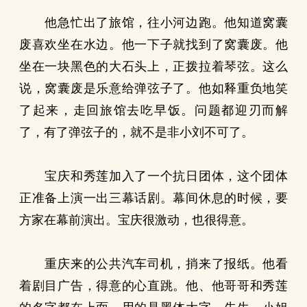
他急忙出了旅馆，往小河边跑。他知道窝囊
废喜欢坐在水边。他一下子就找到了窝囊废。他
坐在一块黑色的大石头上，正拨拉着琴弦。这么
说，窝囊废是乐意给弹弦子了。他如释重负地笑
了起来，走回旅馆去吃早饭。问题都迎刃而解
了，有了弹弦子的，就不是非小刘不可了。
宝庆和秀莲加入了一个抗日团体，这个团体
正准备上演一出三幕话剧。幕间休息的时候，要
方家在幕前演出。宝庆很激动，也很得意。
重庆来的公共汽车司机，捎来了报纸。他看
着剧目广告，得意的心直跳。他、他哥哥和秀莲