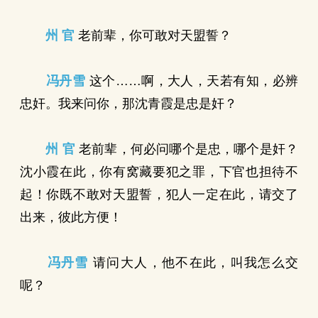
州 官
老前辈，你可敢对天盟誓？
冯丹雪
这个……啊，大人，天若有知，必辨
忠奸。我来问你，那沈青霞是忠是奸？
州 官
老前辈，何必问哪个是忠，哪个是奸？
沈小霞在此，你有窝藏要犯之罪，下官也担待不
起！你既不敢对天盟誓，犯人一定在此，请交了
出来，彼此方便！
冯丹雪
请问大人，他不在此，叫我怎么交
呢？