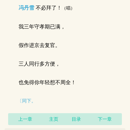
冯丹雪
不必拜了！
（唱）
我三年守孝期已满，
假作进京去复官。
三人同行多方便，
也免得你年轻想不周全！
〔同下。
上一章
主页
目录
下一章