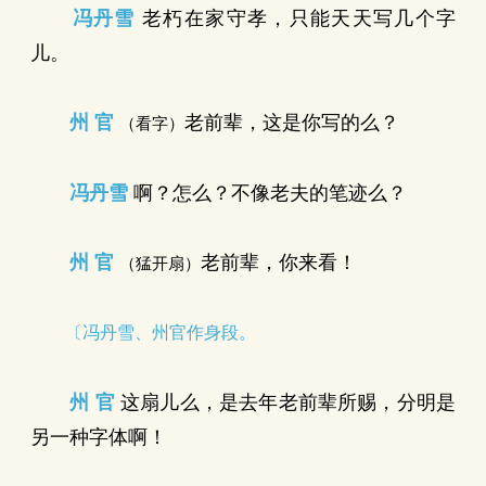
冯丹雪
老朽在家守孝，只能天天写几个字
儿。
州 官
老前辈，这是你写的么？
（看字）
冯丹雪
啊？怎么？不像老夫的笔迹么？
州 官
老前辈，你来看！
（猛开扇）
〔冯丹雪、州官作身段。
州 官
这扇儿么，是去年老前辈所赐，分明是
另一种字体啊！