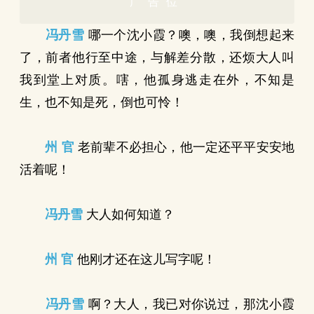
广告位
冯丹雪
哪一个沈小霞？噢，噢，我倒想起来
了，前者他行至中途，与解差分散，还烦大人叫
我到堂上对质。嗐，他孤身逃走在外，不知是
生，也不知是死，倒也可怜！
州 官
老前辈不必担心，他一定还平平安安地
活着呢！
冯丹雪
大人如何知道？
州 官
他刚才还在这儿写字呢！
冯丹雪
啊？大人，我已对你说过，那沈小霞