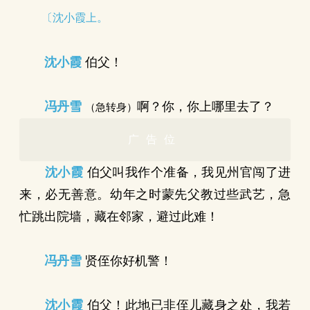
〔沈小霞上。
沈小霞
伯父！
冯丹雪
啊？你，你上哪里去了？
（急转身）
广告位
沈小霞
伯父叫我作个准备，我见州官闯了进
来，必无善意。幼年之时蒙先父教过些武艺，急
忙跳出院墙，藏在邻家，避过此难！
冯丹雪
贤侄你好机警！
沈小霞
伯父！此地已非侄儿藏身之处，我若