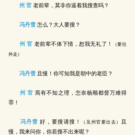
州 官
老前辈，莫非你逼着我搜查吗？
冯丹雪
怎么？大人要搜？
州 官
老前辈不体下情，恕我无礼了！
（要往
外走）
冯丹雪
且慢！你可知我是朝中的老臣？
州 官
焉有不知之理，怎奈杨顺都督万难得
罪！
冯丹雪
好，要搜请搜！
且
（见州官要出去）
慢，我来问你，你若搜不出来呢？