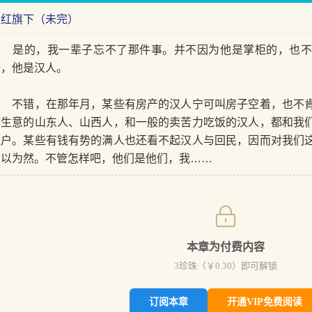
正红旗下（未完）
是的，我一辈子忘不了那件事。并不因为他是掌柜的，也不
呀，他是汉人。
不错，在那年月，某些有房产的汉人宁可叫房子空着，也不肯
作生意的山东人、山西人，和一般的卖苦力吃饭的汉人，都和我
过户。某些有钱有势的满人也还看不起汉人与回民，因而对我们
大以为然。不管怎样吧，他们是他们，我……
本章为付费内容
3
珍珠（￥
0.30
）即可解锁
订阅本章
开通VIP免费阅读