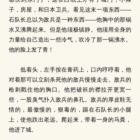
子，房屋，和日本卫兵。看见这末一项东西——
石队长总以为敌兵是一种东西——他胸中的那锅
水又沸腾起来。但是他须极镇静。他须用全身的
力量给自己造出一些冷气，吹冷了那一锅沸水。
他的脸上发了青！
低着头，左手按在膏药上，口内哼哼着，他
对着那可以立刻杀死他的敌兵慢慢走去。敌兵的
枪刺戳住他的胸口。他把破袄的襟拉开更宽一
些，一股臭气扑入敌兵的鼻孔。敌兵的厚皮鞋无
情的，最傲慢的，狠毒的，踢在石队长的小腿
上，使他跌出老远。爬起来，带着一身的马粪，
他进了城。