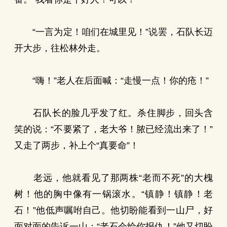
“一言为定！咱们在城里见！”说罢，石队长迈
开大步，往松林外走。
“嗨！”老人在后面喊：“走慢一点！你的疮！”
石队长的脸几乎发了红。杀住脚步，回头含
笑的说：“不要紧了，老大爷！脓已经流出来了！”
又走了两步，补上个“真要命”！
老远，他就看见了那两株“老而不死”的大槐
树！他的胸中像有一锅滚水。“镇静！镇静！老
石！”他低声嘱咐自己。他切盼能看到一山尸，好
面对面的告诉一山：“老石会给你报仇！”他又切盼