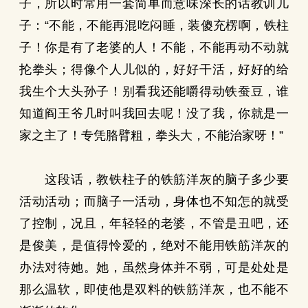
子，所以时常用一套简单而意味深长的话教训儿
子：“不能，不能再混吃闷睡，装傻充楞啊，铁柱
子！你是有了老婆的人！不能，不能再动不动就
抡拳头；得像个人儿似的，好好干活，好好的给
我生个大头孙子！别看我还能嚼得动铁蚕豆，谁
知道阎王爷几时叫我回去呢！没了我，你就是一
家之主了！专凭胳臂粗，拳头大，不能治家呀！”
这段话，教铁柱子的铁筋洋灰的脑子多少要
活动活动；而脑子一活动，身体也不知怎的就受
了控制，况且，年轻轻的老婆，不管是丑吧，还
是俊美，是值得怜爱的，绝对不能用铁筋洋灰的
办法对待她。她，虽然身体并不弱，可是处处是
那么温软，即使他是双料的铁筋洋灰，也不能不