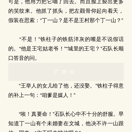
可是，他用力把它咽了回去。而且脸上裂出更多
的笑纹来。他抓了抓头，把左颧骨仰起向着天，
假装在思索：“丁一山？是不是王村那个丁一山？”
“不是！”铁柱子的铁筋洋灰的嘴是不说假话
的。“他是王宅姑老爷！”“城里的王宅？”石队长顺
口答音的问。
广告位
“王举人的女儿给了他，还没娶。”铁柱子得意
的补上一句：“咱爹是媒人！”
“唉！真要命！”石队长心中不十分的舒服。早
知道丁一山有个未婚妻在文城，他决不许一山跟