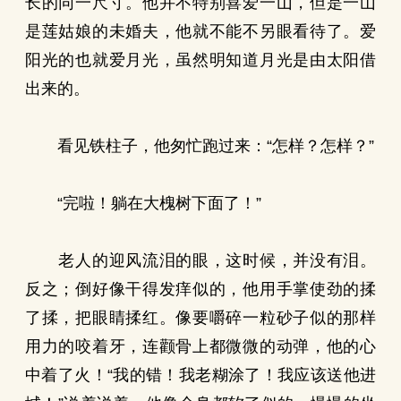
长的同一尺寸。他并不特别喜爱一山，但是一山
是莲姑娘的未婚夫，他就不能不另眼看待了。爱
阳光的也就爱月光，虽然明知道月光是由太阳借
出来的。
看见铁柱子，他匆忙跑过来：“怎样？怎样？”
“完啦！躺在大槐树下面了！”
老人的迎风流泪的眼，这时候，并没有泪。
反之；倒好像干得发痒似的，他用手掌使劲的揉
了揉，把眼睛揉红。像要嚼碎一粒砂子似的那样
用力的咬着牙，连颧骨上都微微的动弹，他的心
中着了火！“我的错！我老糊涂了！我应该送他进