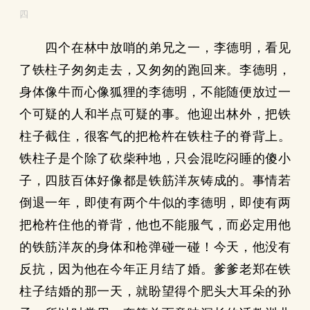
四
四个在林中放哨的弟兄之一，李德明，看见
了铁柱子匆匆走去，又匆匆的跑回来。李德明，
身体像牛而心像狐狸的李德明，不能随便放过一
个可疑的人和半点可疑的事。他迎出林外，把铁
柱子截住，很客气的把枪杵在铁柱子的脊背上。
铁柱子是个除了砍柴种地，只会混吃闷睡的傻小
子，四肢百体好像都是铁筋洋灰铸成的。事情若
倒退一年，即使有两个牛似的李德明，即使有两
把枪杵住他的脊背，他也不能服气，而必定用他
的铁筋洋灰的身体和枪弹碰一碰！今天，他没有
反抗，因为他在今年正月结了婚。爹爹老郑在铁
柱子结婚的那一天，就盼望得个肥头大耳朵的孙