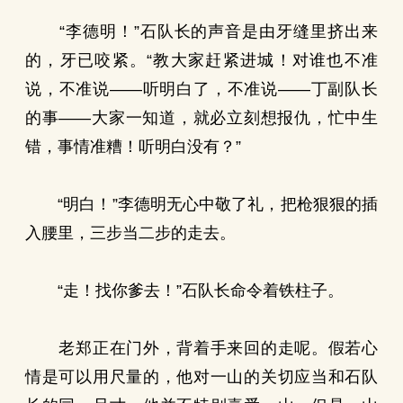
“李德明！”石队长的声音是由牙缝里挤出来
的，牙已咬紧。“教大家赶紧进城！对谁也不准
说，不准说——听明白了，不准说——丁副队长
的事——大家一知道，就必立刻想报仇，忙中生
错，事情准糟！听明白没有？”
“明白！”李德明无心中敬了礼，把枪狠狠的插
入腰里，三步当二步的走去。
“走！找你爹去！”石队长命令着铁柱子。
老郑正在门外，背着手来回的走呢。假若心
情是可以用尺量的，他对一山的关切应当和石队