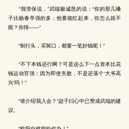
“我管保说，”武端极诚恳的说：“你的那几嗓
子比杨春亭强的多；他要能红起来，你怎么就不
能？你猜——”
“制行头，买髯口，都要一笔好钱呢！”
“不下本钱还行啊？可是这么下一点资本比花
钱运动官强：因为即使失败，不是还落个‘大爷高
兴’吗！”
“谁介绍我入会？”赵子曰心中已赞成武端的建
议。
“欧阳自然能给你办！”