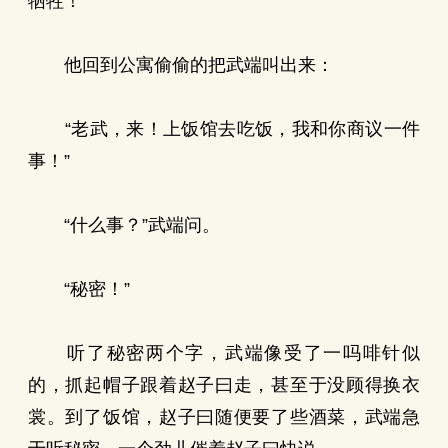
牺牲！
他回到公寓偷偷的把武端叫出来：
“老武，来！上饭馆去吃饭，我和你商议一件
事！”
“什么事？”武端问。
“秘密！”
听了秘密两个字，武端像受了一吗啡针似
的，抓起帽子跟着赵子曰走，甚至于没顾得换衣
裳。到了饭馆，赵子曰随便要了些酒菜，武端急