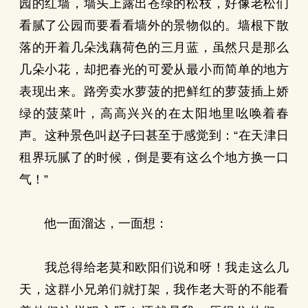
园的红墙，墙头上露出苍绿的松枝，好像老松们
看腻了公园而要看看墙外的景物似的。墙根下散
落的开着几朵浅藕荷色的三月蓝，虽然只是那么
几朵小花，却把春光的可爱从最小而简单的地方
表现出来。路旁卖水萝菠的把鲜红的萝菠插上娇
绿的菠菜叶，高高兴兴的在太阳地里吆唤着春
声。这种景色叫赵子曰甚至于感觉到：“在天津日
租界玩腻了的时候，倒是要有这么个地方换一口
气！”
他一面溜达，一面想：
我总得给老莫和欧阳们说和呀！我走这么几
天，这群小兄弟们就打架，我作老大哥的不能看