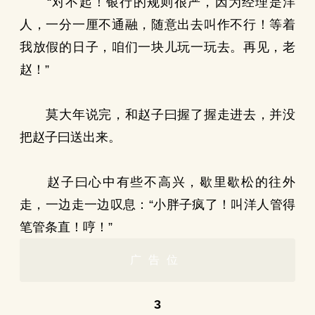
“对不起！银行的规则很严，因为经理是洋
人，一分一厘不通融，随意出去叫作不行！等着
我放假的日子，咱们一块儿玩一玩去。再见，老
赵！”
莫大年说完，和赵子曰握了握走进去，并没
把赵子曰送出来。
赵子曰心中有些不高兴，歇里歇松的往外
走，一边走一边叹息：“小胖子疯了！叫洋人管得
笔管条直！哼！”
广告位
3