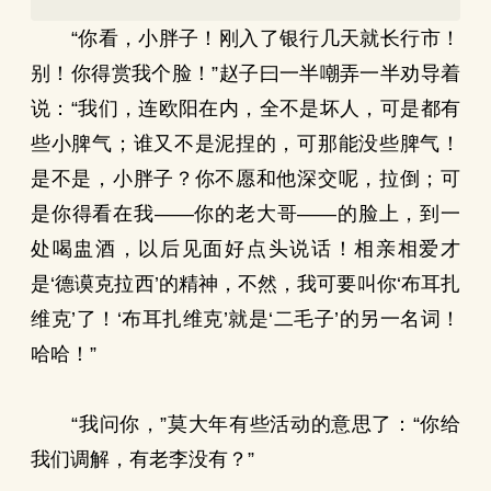
“你看，小胖子！刚入了银行几天就长行市！
别！你得赏我个脸！”赵子曰一半嘲弄一半劝导着
说：“我们，连欧阳在内，全不是坏人，可是都有
些小脾气；谁又不是泥捏的，可那能没些脾气！
是不是，小胖子？你不愿和他深交呢，拉倒；可
是你得看在我——你的老大哥——的脸上，到一
处喝盅酒，以后见面好点头说话！相亲相爱才
是‘德谟克拉西’的精神，不然，我可要叫你‘布耳扎
维克’了！‘布耳扎维克’就是‘二毛子’的另一名词！
哈哈！”
“我问你，”莫大年有些活动的意思了：“你给
我们调解，有老李没有？”