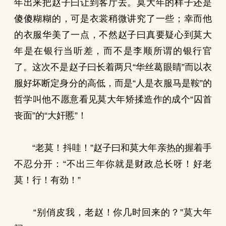
年出来把赵子曰让到客厅去。莫大年的样子还是
傻傻糊糊的，可是衣裳稍微讲究了一些；幸而他
的衣服华美了一点，不然赵子曰真要疑心到莫大
年是在银行当听差，而不是李顺所谓的银行官
了。这次不是赵子曰长着两只“华丝葛眼睛”而以衣
服好坏断定身分的高低，而是“人是衣服马是鞍”的
哲学叫他不愿意看见莫大年矫揉造作的成个“囚首
丧面”的“大奸慝”！
“老莫！抖哇！”赵子曰和莫大年亲热的握着手
不忍分开：“不出三年你就是财政总长呀！好老
莫！行！有劲！”
“别俏皮我，老赵！你几时回来的？”莫大年