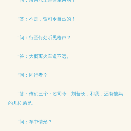
“问：所乘汽车是否军用的？
“答：不是，贺司令自己的！
“问：行至何处听见枪声？
“答：大概离火车道不远。
“问：同行者？
“答：俺们三个：贺司令，刘营长，和我，还有他妈
的几位弟兄。
“问：车中情形？