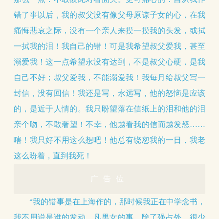
错了事以后，我的叔父没有像父母原谅子女的心，在我
痛悔悲哀之际，没有一个亲人来摸一摸我的头发，或拭
一拭我的泪！我自己的错！可是我希望叔父爱我，甚至
溺爱我！这一点希望永没有达到，不是叔父心硬，是我
自己不好；叔父爱我，不能溺爱我！我每月给叔父写一
封信，没有回信！我还是写，永远写，他的怒恼是应该
的，是近于人情的。我只盼望落在信纸上的泪和他的泪
亲个吻，不敢奢望！不幸，他越看我的信而越发怒……
嗐！我只好不用这么想吧！他总有饶恕我的一日，我老
这么盼着，直到我死！
广告位
“我的错事是在上海作的，那时候我正在中学念书，
我不用说是谁的发动，凡男女的事，除了强占外，很少