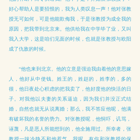
好心帮助人是要招恨的，我为人类叹息一声！他对张教
授无可如何，可是他能欺侮我，于是张教授为成全我的
原因，把我带到北京来。他供给我在中学毕了业，又叫
我入大学，这是咱们见面的时候，也就是张教授与欧阳
成了仇敌的时候。
“他也来到北京。他的立意是强迫我由着他的意思嫁
人，他好从中使钱。姓王的，姓赵的，姓李的，多的
很，他日夜处心积虑的把我卖了，他好度他的快活的日
子。对我他以夫妻的关系逼迫，因为我们并没正式结
婚，自然也就无从说离婚；那么，我不答应他呢，他满
有破坏我的名誉的势力。对张教授呢，他恫吓，讥骂，
诬蔑，凡是恶人所能想到的，他全施用过。所幸者，张
教授一味冷静不和他惹气，我呢，有你和张教授的保