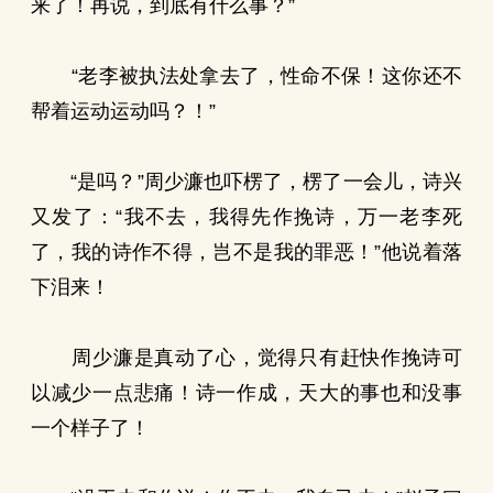
来了！再说，到底有什么事？”
“老李被执法处拿去了，性命不保！这你还不
帮着运动运动吗？！”
“是吗？”周少濂也吓楞了，楞了一会儿，诗兴
又发了：“我不去，我得先作挽诗，万一老李死
了，我的诗作不得，岂不是我的罪恶！”他说着落
下泪来！
周少濂是真动了心，觉得只有赶快作挽诗可
以减少一点悲痛！诗一作成，天大的事也和没事
一个样子了！