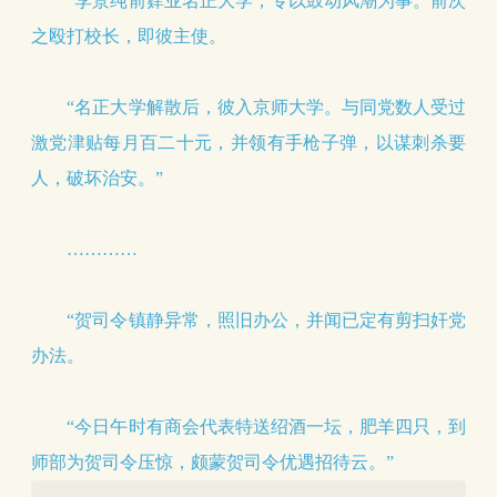
“李景纯前肄业名正大学，专以鼓动风潮为事。前次
之殴打校长，即彼主使。
“名正大学解散后，彼入京师大学。与同党数人受过
激党津贴每月百二十元，并领有手枪子弹，以谋刺杀要
人，破坏治安。”
…………
“贺司令镇静异常，照旧办公，并闻已定有剪扫奸党
办法。
“今日午时有商会代表特送绍酒一坛，肥羊四只，到
师部为贺司令压惊，颇蒙贺司令优遇招待云。”