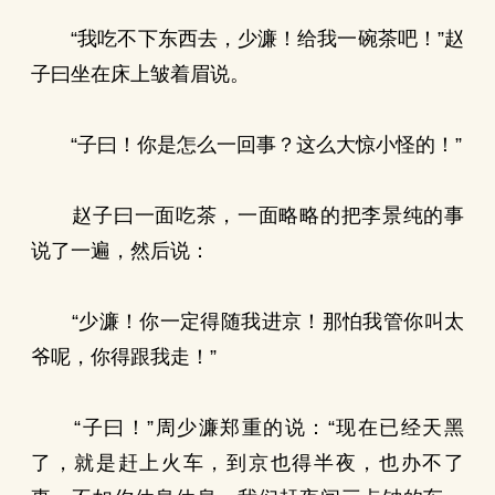
“我吃不下东西去，少濂！给我一碗茶吧！”赵
子曰坐在床上皱着眉说。
“子曰！你是怎么一回事？这么大惊小怪的！”
赵子曰一面吃茶，一面略略的把李景纯的事
说了一遍，然后说：
“少濂！你一定得随我进京！那怕我管你叫太
爷呢，你得跟我走！”
“子曰！”周少濂郑重的说：“现在已经天黑
了，就是赶上火车，到京也得半夜，也办不了