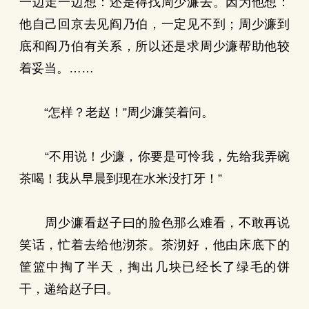
一边走一边想：还是得找周少濂去。因为他想：
他自己回京去见阎乃伯，一定见不到；周少濂到
底和阎乃伯有关系，所以还是求周少濂帮助他较
着妥当。……
“怎样？老赵！”周少濂笑着问。
“不用说！少濂，你要是可怜我，先给我弄碗
茶喝！我从早晨到现在水米没打牙！”
周少濂看赵子曰的脸色那么难看，不敢再说
笑话，忙着去给他沏茶。茶沏好，他由床底下的
筐篮中掏了半天，掏出几块已经长了绿毛的饼
干，递给赵子曰。