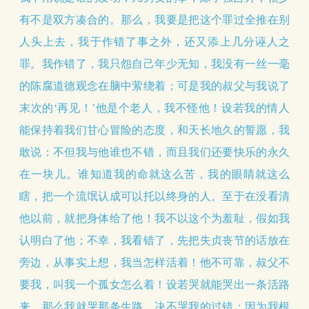
有不是双方凑合的。那么，我要是把这个罪过全推在别
人头上去，我于作错了事之外，还又添上几分诬人之
罪。我作错了，我只怨自己年少无知，我没有一丝一毫
的陈腐道德观念在脑中萦绕着；可是我的叔父与我说了
末次的‘再见！’他是个老人，我不怪他！设若我的情人
能保持着我们甘心冒险的态度，和天长地久的誓愿，我
敢说：不但我与他谁也不错，而且我们还要快乐的永久
在一块儿。谁知道我的命就这么苦，我的眼睛就这么
瞎，把一个流氓认成可以托以终身的人。至于在没看清
他以前，就把身体给了他！我不以这个为羞耻，假如我
认明白了他；不幸，我看错了，先把失贞丧节的话放在
旁边，从事实上想，我当怎样活着！他不可靠，叔父不
要我，叫我一个孤女怎么着！设若哭就能哭出一条活路
来，那么我就哭那条生路，决不哭我的过错；因为我根