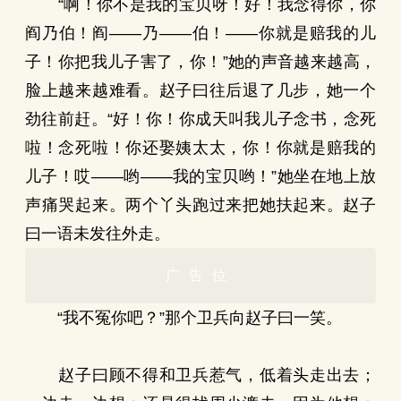
“啊！你不是我的宝贝呀！好！我念得你，你
阎乃伯！阎——乃——伯！——你就是赔我的儿
子！你把我儿子害了，你！”她的声音越来越高，
脸上越来越难看。赵子曰往后退了几步，她一个
劲往前赶。“好！你！你成天叫我儿子念书，念死
啦！念死啦！你还娶姨太太，你！你就是赔我的
儿子！哎——哟——我的宝贝哟！”她坐在地上放
声痛哭起来。两个丫头跑过来把她扶起来。赵子
曰一语未发往外走。
广告位
“我不冤你吧？”那个卫兵向赵子曰一笑。
赵子曰顾不得和卫兵惹气，低着头走出去；