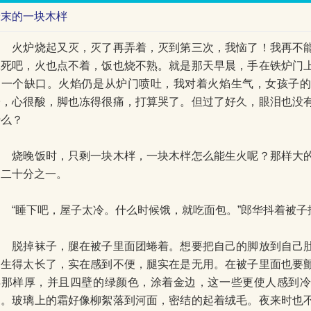
最末的一块木柈
火炉烧起又灭，灭了再弄着，灭到第三次，我恼了！我再不能
饿死吧，火也点不着，饭也烧不熟。就是那天早晨，手在铁炉门
了一个缺口。火焰仍是从炉门喷吐，我对着火焰生气，女孩子
子，心很酸，脚也冻得很痛，打算哭了。但过了好久，眼泪也没
什么？
烧晚饭时，只剩一块木柈，一块木柈怎么能生火呢？那样大的
的二十分之一。
“睡下吧，屋子太冷。什么时候饿，就吃面包。”郎华抖着被子
脱掉袜子，腿在被子里面团蜷着。想要把自己的脚放到自己肚
腿生得太长了，实在感到不便，腿实在是无用。在被子里面也要
得那样厚，并且四壁的绿颜色，涂着金边，这一些更使人感到
的。玻璃上的霜好像柳絮落到河面，密结的起着绒毛。夜来时也