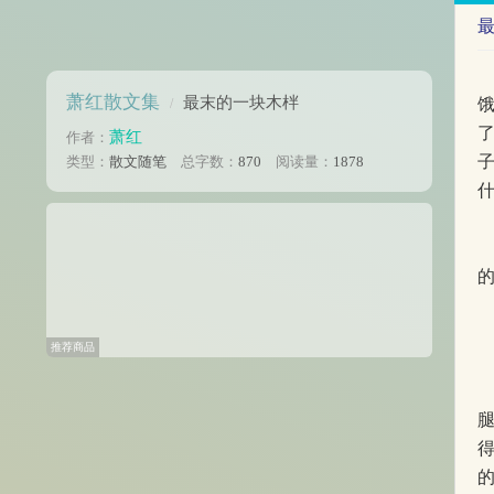
萧红散文集
最末的一块木柈
/
萧红
作者：
类型：
散文随笔
总字数：
870
阅读量：
1878
推荐商品