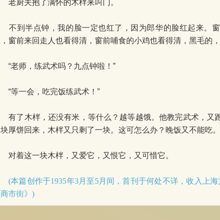
老厨夫抱了满怀的木柈来叫门。
不到半点钟，我的脸一定也红了，因为郎华的脸红起来。窗
上，窗前来回走人也看得清，窗前哺食的小鸡也看得清，黑毛的
“老师，练武术吗？九点钟啦！”
“等一会，吃完饭练武术！”
有了木柈，还没有米，等什么？越等越饿。他教完武术，又跑
大块厚饼回来，木柈又只剩了一块。这可怎么办？晚饭又不能吃
对着这一块木柈，又爱它，又恨它，又可惜它。
(本篇创作于1935年3月至5月间，首刊于何处不详，收入上海
商市街》)