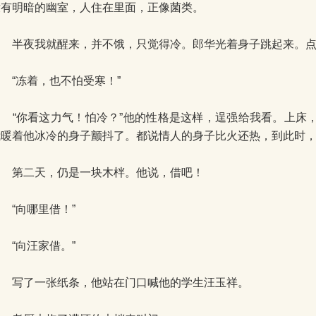
没有明暗的幽室，人住在里面，正像菌类。
半夜我就醒来，并不饿，只觉得冷。郎华光着身子跳起来。点
“冻着，也不怕受寒！”
“你看这力气！怕冷？”他的性格是这样，逞强给我看。上床
我暖着他冰冷的身子颤抖了。都说情人的身子比火还热，到此时
第二天，仍是一块木柈。他说，借吧！
“向哪里借！”
“向汪家借。”
写了一张纸条，他站在门口喊他的学生汪玉祥。