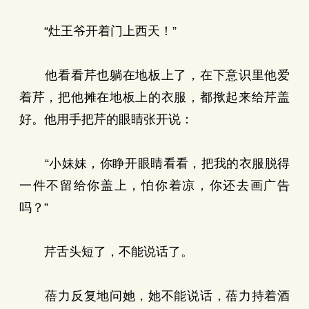
“灶王爷开着门上西天！”
他看看芹也躺在地板上了，在下意识里他爱
着芹，把他摊在地板上的衣服，都揿起来给芹盖
好。他用手把芹的眼睛张开说：
“小妹妹，你睁开眼睛看看，把我的衣服脱得
一件不留给你盖上，怕你着凉，你还去画广告
吗？”
芹舌头短了，不能说话了。
蓓力反复地问她，她不能说话，蓓力持着酒