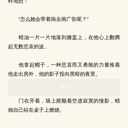
样地想：
“怎么她会带着病去画广告呢？”
蜡油一片一片地落到膝盖上，在他心上翻腾
起无数悲哀的波。
他拿起帽子，一种悲哀而又勇敢的力量推着
他走出房外，他的影子投向黑暗的夜里。
广告位
门在开着，墙上摇颤着空虚寂寞的憧影，蜡
烛自己站在桌子上燃烧。