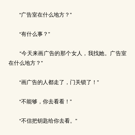
“广告室在什么地方？”
“有什么事？”
“今天来画广告的那个女人，我找她。广告室
在什么地方？”
“画广告的人都走了，门关锁了！”
“不能够，你去看看！”
“不信把钥匙给你去看。”