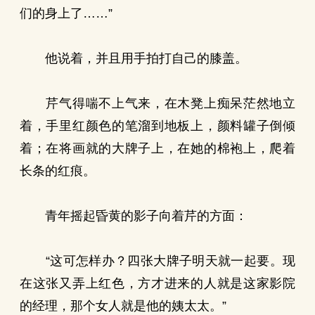
们的身上了……”
他说着，并且用手拍打自己的膝盖。
芹气得喘不上气来，在木凳上痴呆茫然地立
着，手里红颜色的笔溜到地板上，颜料罐子倒倾
着；在将画就的大牌子上，在她的棉袍上，爬着
长条的红痕。
青年摇起昏黄的影子向着芹的方面：
“这可怎样办？四张大牌子明天就一起要。现
在这张又弄上红色，方才进来的人就是这家影院
的经理，那个女人就是他的姨太太。”