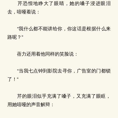
芹恐惶地睁大了眼睛，她的嗓子浸进眼泪
去，喑哑着说：
“我什么都不能讲给你，你这话是根据什么来
路呢？”
蓓力还用着他同样的笑脸说：
“当我七点钟到影院去寻你，广告室的门都锁
了！”
芹的眼泪似乎充满了嗓子，又充满了眼眶，
用她喑哑的声音解辩：