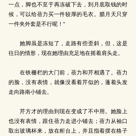
一点，脚也不至于再冻破下去，到月底取钱的时
候，可以给蓓力买一件较厚的毛衣。腊月天只穿
一件夹外套是不行呢！”
她脚虽是冻短了，走路有些歪斜，但，这是
往日的情形，现在她理由充足地在摇着肩头走。
在铁栅栏的大门前，蓓力和芹相遇了。蓓力
的脸，没有表情，就像没看着芹似的，蓬着头发
走向路南小铺去。
芹方才的理由到现在变成了不中用。她脸上
也没有表情，跟住蓓力走进小铺去；蓓力从袖口
取出玻璃杯来，放在柜台上，并且指着摆在格子