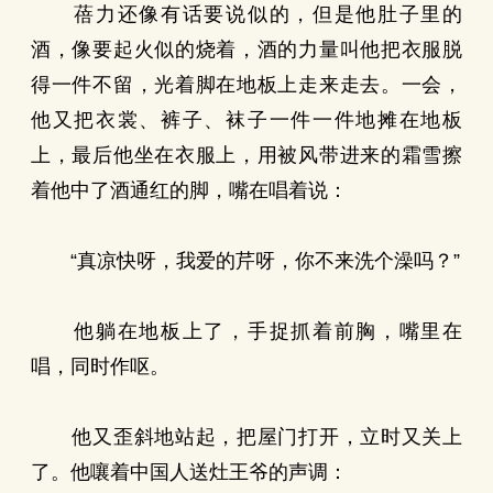
蓓力还像有话要说似的，但是他肚子里的
酒，像要起火似的烧着，酒的力量叫他把衣服脱
得一件不留，光着脚在地板上走来走去。一会，
他又把衣裳、裤子、袜子一件一件地摊在地板
上，最后他坐在衣服上，用被风带进来的霜雪擦
着他中了酒通红的脚，嘴在唱着说：
“真凉快呀，我爱的芹呀，你不来洗个澡吗？”
他躺在地板上了，手捉抓着前胸，嘴里在
唱，同时作呕。
他又歪斜地站起，把屋门打开，立时又关上
了。他嚷着中国人送灶王爷的声调：