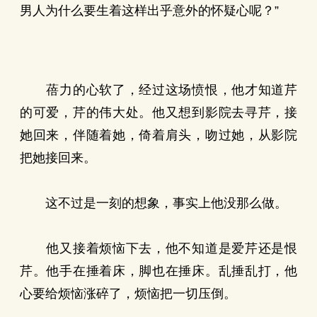
男人为什么要生着这样出乎意外的怀疑心呢？”
蓓力的心软了，经过这场愤恨，他才知道芹
的可爱，芹的伟大处。他又想到影院去寻芹，接
她回来，伴随着她，倚着肩头，吻过她，从影院
把她接回来。
这不过是一刻的想象，事实上他没那么做。
他又接着烦恼下去，他不知道是爱芹还是恨
芹。他手在捶着床，脚也在捶床。乱捶乱打，他
心要给烦恼涨碎了，烦恼把一切压倒。