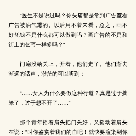
“医生不是说过吗？你头痛都是常到广告室看
广告被油气熏的。以后用不着来看，总之，画不
好凭钱不是什么都可以做到吗？画广告的不是和
街上的乞丐一样多吗？”
门扇没给关上，开着，他们走了。他们渐去
渐远的话声，渺茫的可以听到：
“……女人为什么要做这种行道？真是过于拙
笨了，过于想不开了……”
那个青年摇着肩头把门关好，又摇动着肩头
在说：“叫你鉴赏着我们的血吧！就快要渲染到你