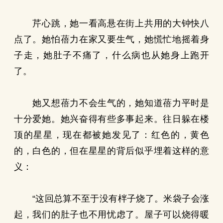
芹心跳，她一看高悬在街上共用的大钟快八
点了。她怕蓓力在家又要生气，她慌忙地摇着身
子走，她肚子不痛了，什么病也从她身上跑开
了。
她又想蓓力不会生气的，她知道蓓力平时是
十分爱她。她兴奋得有些多事起来。往日躲在楼
顶的星星，现在都被她发见了：红色的，黄色
的，白色的，但在星星的背后似乎埋着这样的意
义：
“这回总算不至于没有柈子烧了。米袋子会涨
起，我们的肚子也不用忧虑了。屋子可以烧得暖