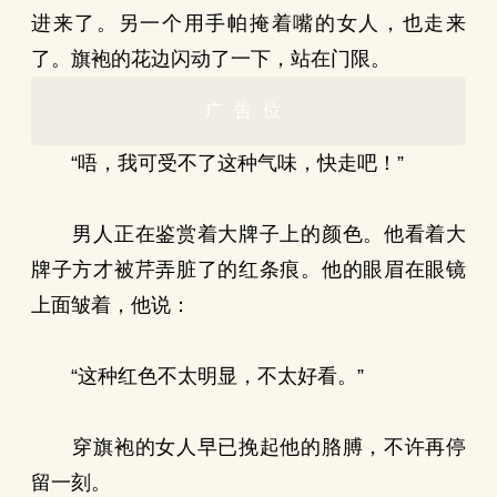
进来了。另一个用手帕掩着嘴的女人，也走来
了。旗袍的花边闪动了一下，站在门限。
广告位
“唔，我可受不了这种气味，快走吧！”
男人正在鉴赏着大牌子上的颜色。他看着大
牌子方才被芹弄脏了的红条痕。他的眼眉在眼镜
上面皱着，他说：
“这种红色不太明显，不太好看。”
穿旗袍的女人早已挽起他的胳膊，不许再停
留一刻。