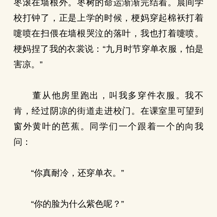
枣滚在墙根外。枣树的命运渐渐完结着。晨间学
校打钟了，正是上学的时候，梗妈穿起棉袄打着
嚏喷在扫偎在墙根哭泣的落叶，我也打着嚏喷。
梗妈捏了我的衣裳说：“九月时节穿单衣服，怕是
害凉。”
董从他房里跑出，叫我多穿件衣服。我不
肯，经过阴凉的街道走进校门。在课室里可望到
窗外黄叶的芭蕉。同学们一个跟着一个的向我
问：
“你真耐冷，还穿单衣。”
“你的脸为什么紫色呢？”