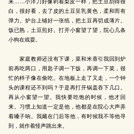
来……小洋刀好像剥着梨皮一样，把土豆刮得很
白，很好看，去了皮的土豆呈乳黄色，柔和而有
弹力。炉台上铺好一张纸，把土豆再切成薄片。
饭已熟，土豆煎好。打开小窗望了望，院心几条
小狗在戏耍。
家庭教师还没有下课，菜和米香引我回到炉
前再吃两口，用匙子调一下饭，再调一下菜，很
忙的样子像在偷吃。在地板上走了又走，一个钟
头的课程还不到吗？于是再打开锅盖吞下几口。
再从小窗望一望。我快要吃饱的时候，他才回
来。习惯上知道一定是他，他都是在院心大声弄
着嗓子响。我藏在门后等他，有时候我不等他寻
到，就作着怪声跳出来。