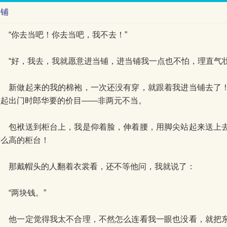
当铺
“你去当吧！你去当吧，我不去！”
“好，我去，我就愿意进当铺，进当铺我一点也不怕，理直气壮
新做起来的我的棉袍，一次还没有穿，就跟着我进当铺去了！
想起出门时郎华要的价目——非两元不当。
包袱送到柜台上，我是仰着脸，伸着腰，用脚尖站起来送上去
这么高的柜台！
那戴帽头的人翻着衣裳看，还不等他问，我就说了：
“两块钱。”
他一定觉得我太不合理，不然怎么连看我一眼也没看，就把东