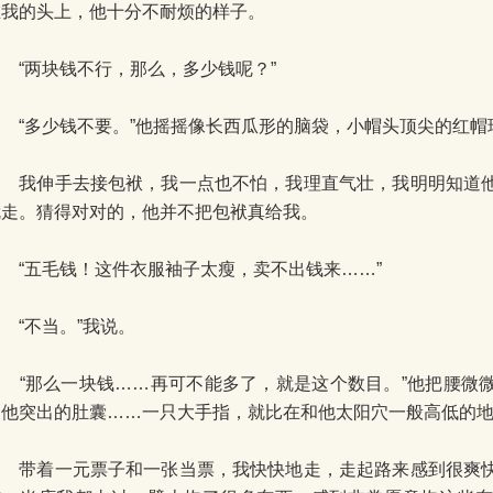
在我的头上，他十分不耐烦的样子。
“两块钱不行，那么，多少钱呢？”
“多少钱不要。”他摇摇像长西瓜形的脑袋，小帽头顶尖的红帽
我伸手去接包袱，我一点也不怕，我理直气壮，我明明知道他
就走。猜得对对的，他并不把包袱真给我。
“五毛钱！这件衣服袖子太瘦，卖不出钱来……”
“不当。”我说。
“那么一块钱……再可不能多了，就是这个数目。”他把腰微
出他突出的肚囊……一只大手指，就比在和他太阳穴一般高低的
带着一元票子和一张当票，我快快地走，走起路来感到很爽快