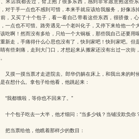
市、米店我都去过，臂上抱了很多东西，感到非常愿意抱这些
该，对于手一点也不感到可惜，本来手就应该给我服务，好像冻
门前，又买了十个包子，看一看自己带着这些东西，很骄傲，
痛，一点也不可惜。路旁遇见一个老叫化子，又停下来给他一个
应该吃啊！然而没有多给，只给一个大铜板，那些我自己还要用
才重新走，手痛得什么心思也没有了，快到家吧！快到家吧。但
眼睛有些刺痛，走到大门口，才想起来从搬家还没有出过一次街
来。
又摸一摸当票才走进院去。郎华仍躺在床上，和我出来的时候
他是在想什么。拿包子给他看，他跳起来：
“我都饿啦，等你也不回来了。”
十个包子吃去一大半，他才细问：“当多少钱？当铺没欺负你？
把当票给他，他瞧着那样少的数目：