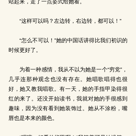
站起来，走了一点姿式给她看。
“这样可以吗？左边转，右边转，都可以！”
“怎么不可以！”她的中国话讲得比我们初识的
时候更好了。
为着一种感情，我从不以为她是一个“穷党”，
几乎连那种观念也没有存在。她唱歌唱得也很
好，她又教我唱歌。有一天，她的手指甲染得很
红的来了。还没开始读书，我就对她的手很感到
趣味，因为没有看到她装饰过。她从不涂粉，嘴
唇也是本来的颜色。