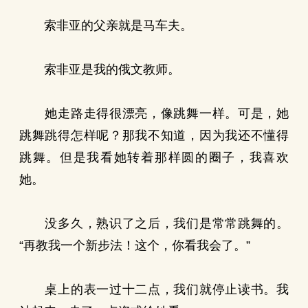
索非亚的父亲就是马车夫。
索非亚是我的俄文教师。
她走路走得很漂亮，像跳舞一样。可是，她
跳舞跳得怎样呢？那我不知道，因为我还不懂得
跳舞。但是我看她转着那样圆的圈子，我喜欢
她。
没多久，熟识了之后，我们是常常跳舞的。
“再教我一个新步法！这个，你看我会了。”
桌上的表一过十二点，我们就停止读书。我