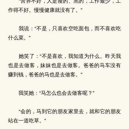
“营养不好，人是瘦的、黑的，工作最少，工
作得不好。慢慢健康就没有了。”
我说：“不是，只喜欢空吃面包，而不喜欢吃
什么菜。”
她笑了：“不是喜欢，我知道为什么。昨天我
也是去做客，妹妹也是去做客。爸爸的马车没有
赚到钱，爸爸的马也是去做客。”
我笑她：“马怎么也会去做客呢？”
“会的，马到它的朋友家里去，就和它的朋友
站在一道吃草。”