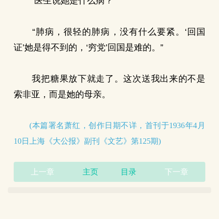
“医生说她是什么病？”
“肺病，很轻的肺病，没有什么要紧。‘回国
证’她是得不到的，‘穷党’回国是难的。”
我把糖果放下就走了。这次送我出来的不是
索非亚，而是她的母亲。
(本篇署名萧红，创作日期不详，首刊于1936年4月
10日上海《大公报》副刊《文艺》第125期)
上一章
主页
目录
下一章