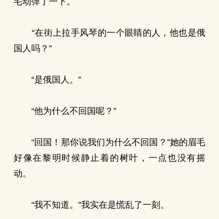
毛动弹了一下。
“在街上拉手风琴的一个眼睛的人，他也是俄
国人吗？”
“是俄国人。”
“他为什么不回国呢？”
“回国！那你说我们为什么不回国？”她的眉毛
好像在黎明时候静止着的树叶，一点也没有摇
动。
“我不知道。”我实在是慌乱了一刻。