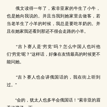
俄文读得一年了，索非亚家的牛生了小牛，
也是她向我说的。并且当我到她家里去做客，若
当老羊生了小羊的时候，我总是要吃羊奶的。并
且在她家我还看到那还不很会走路的小羊。
“吉卜赛人是‘穷党’吗？怎么中国人也叫他
们‘穷党’呢？”这样话，好像在友情最高的时候更不
能问她。
“吉卜赛人也会讲俄国话的，我在街上听到
过。”
“会的，犹太人也多半会俄国话！”索非亚的眉