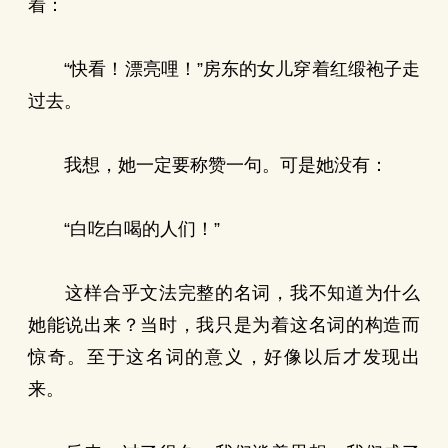
着：
“快看！漂亮哩！”房东的女儿穿着红缎袍子走
过去。
我想，她一定要称赞一句。可是她没有：
“白吃白喝的人们！”
这样合乎文法完整的名词，我不知道为什么
她能说出来？当时，我只是为着这名词的构造而
惊奇。至于这名词的意义，好像以后才发现出
来。