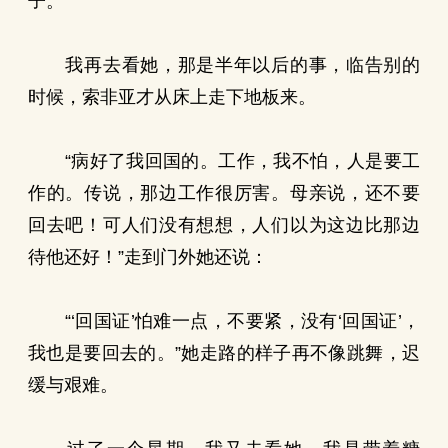
子。
我再去看她，那是半年以后的事，临告别的
时候，索非亚才从床上走下地板来。
“病好了我回国的。工作，我不怕，人是要工
作的。传说，那边工作很厉害。母亲说，还不要
回去吧！可人们没有想想，人们以为这边比那边
待他还好！”走到门外她还说：
“‘回国证’怕难一点，不要紧，没有‘回国证’，
我也是要回去的。”她走路的样子再不像跳舞，迟
缓与艰难。