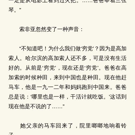
一定是从电影上看到过火把。……爸爸举着三弦
琴。”
索非亚忽然变了一种声音：
“不知道吧！为什么我们做‘穷党’？因为是高加
索人。哈尔滨的高加索人还不多，可是没有生活
好的。从前是‘穷党’，现在还是‘穷党’。爸爸在高
加索的时候种田，来到中国也是种田。现在他赶
马车，他是一九一二年和妈妈跑到中国来。爸爸
总是说：‘哪里也是一样，干活计就吃饭。’这话到
现在他是不说的了……”
她父亲的马车回来了，院里啷啷地响着铃