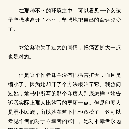
在那种不幸的环境之中，可以看见一个女孩
子坚强地离开了不幸，坚强地把自己的命运改变
了。
乔治桑说为了过大的同情，把痛苦扩大一点
也是对的。
但是这个作者却并没有把痛苦扩大，而且是
缩小了。因为她却开了个方法根治了它。我曾问
过她，她书中所写的那个印度人到底怎样？她告
诉我实际上那人比她写的更坏一点。但是印度人
是弱小民族，所以她在笔下把他放松了。这可以
看见作者的对于不幸者的帮忙。她对不幸者永远