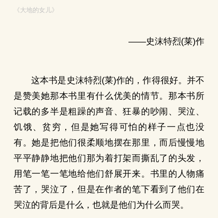
《大地的女儿》
——史沫特烈(莱)作
这本书是史沫特烈(莱)作的，作得很好。并不
是赞美她那本书里有什么优美的情节。那本书所
记载的多半是粗躁的声音、狂暴的吵闹、哭泣、
饥饿、贫穷，但是她写得可怕的样子一点也没
有。她是把他们很柔顺地摆在那里，而后慢慢地
平平静静地把他们那为着打架而撕乱了的头发，
用笔一笔一笔地给他们舒展开来。书里的人物痛
苦了，哭泣了，但是在作者的笔下看到了他们在
哭泣的背后是什么，也就是他们为什么而哭。