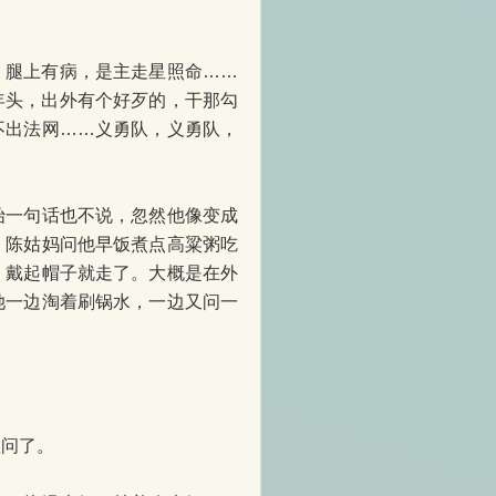
，腿上有病，是主走星照命……
年头，出外有个好歹的，干那勾
不出法网……义勇队，义勇队，
一句话也不说，忽然他像变成
。陈姑妈问他早饭煮点高粱粥吃
，戴起帽子就走了。大概是在外
她一边淘着刷锅水，一边又问一
问了。