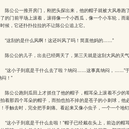
陈公公一推开房门，刚把头探出来，他的帽子就被大风卷跑了
净了的门前平场上滚着，滚得像一个小西瓜，像一个小车轮，而
的时候，它还扑扑拉拉的不让陈公公追上它。
“这刮的是什么风啊！这还叫风了吗！简直他妈的……”
陈公公的儿子，出去已经两天了，第三天就是这刮大风的天气
“这小子到底是干什么去了啦？纳闷……这事真纳闷，……”
纳闷！”
陈公公跑到瓜田上才抓住了他的帽子，帽耳朵上滚着不少的草
手拍着那四个耳朵的帽子，而拍也拍不掉的是苍子的小刺球，他
啊！手触去时，完全把手刺痛。看起来又像小虫子，一个一个地
“这小子到底是干什么去啦！”帽子已经戴在头上，前边的帽