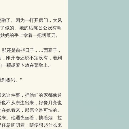
融了。因为一打开房门，大风
灭了似的。她的话陈公公没有听
陈姑妈的手上拿着一把切菜刀。
，那还是前些日子……西寨子，
高，刚开春还说不定没有，若到
的一颗胡萝卜放在菜墩上。
别提啦。”
来这件事，把他们的家都像通
阳也不从东边出来，好像月亮也
公在她看来，那完全是可怕的。
起来。他通夜坐着，抽着烟，拉
里任意叨叨着，随便想起什么来