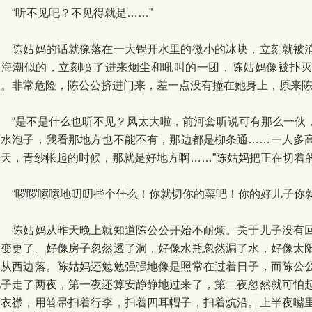
“听不见吧？不见得就是……”
陈姑妈的话就像落在一大锅开水里的微小的冰块，立刻就被消
和海潮似的，立刻喷了进来烟尘和吼叫的一团，陈姑妈像被扑
到。非常危险，陈公公挤进门来，差一点没有撞在她身上，原来
“是不是什么也听不见？风太大啦，前河套听说可有那么一伙
西水泡子，我看那地方也不能不有，那边都是柳条通……一人多
夏天，青纱帐起的时候，那就是好地方啊……”陈姑妈把正在切着
“啰啰嗦嗦地叨叨些个什么！你就切你的菜吧！你的好儿子你就
陈姑妈从昨天晚上就知道陈公公开始不耐烦。关于儿子没有回
通变更了。好像房子忽然透了洞，好像水瓶忽然漏了水，好像太
不从西边落。陈姑妈还勉勉强强地像是照常在过着日子，而陈公
儿子走了两夜，第一夜还算安静静地过来了，第二夜忽然就可怕
着衣襟，用笤帚扫着行李，扫着四耳帽子，扫着炕沿。上半夜嘴