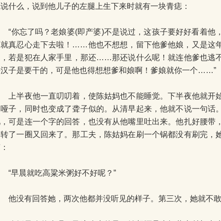
就说什么，说到他儿子的左腿上生下来时就有一块青痣：
“你忘了吗？老娘婆(即产婆)不是说过，这孩子要好好看着他
可就真忍心走下去啦！……他也不想想，留下他爹他娘，又是这
当，若是犯在人家手里，那还……那还说什么呢！就连他爹也逃
好汉子是要干的，可是他也得想想爹和娘啊！爹娘就你一个……”
上半夜他一直叨叨着，使陈姑妈也不能睡觉。下半夜他就开始
了哑子，同时也变成了聋子似的。从清早起来，他就不说一句话
吧，可是连一个字的回答，也没有从他嘴里吐出来。他扎好腰带
边转了一圈又回来了。那工夫，陈姑妈在刷一个锅都没有刷完，
声：
“早晨就吃高粱米粥好不好呢？”
他没有回答她，两次他都并没听见的样子。第三次，她就不敢