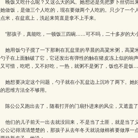
晚饭又吃什么呢？又这么大的风。她想还是先把萝卜丝切出来
向她做饭，是做三个人吃的，现在要做两个人吃的。只少了一个
一点米，在盆底上，洗起来简直是拿不上手来。
“那孩子，真能吃，一顿饭三四碗……可不吗，二十多岁的大小
她用饭勺子搅了一下那剩在瓦盆里的早晨的高粱米粥，高粱米
饭勺子在上面触破了它，它还发出有弹性的触在猪皮冻上似的响声
了又可惜，吃吧，又不好吃，一热，就粥不是粥了，饭也不是饭…
她想要决定这个问题，勺子就在小瓦盆边上沉吟了两下。她好
她的思维方法全不够用。
陈公公又跑出去了，随着打开的门扇扑进来的风尘，又遮盖了
他们的儿子前天一出去就没回来，不是当了土匪，就是当了义
陈公公记得清清楚楚的，那孩子从去年冬天就说做棉裤要做厚一