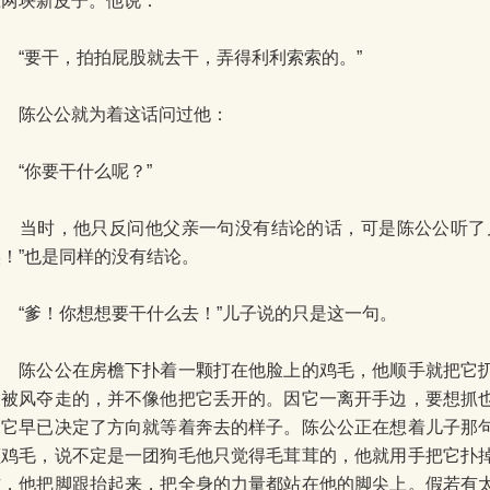
上两块新皮子。他说：
“要干，拍拍屁股就去干，弄得利利索索的。”
陈公公就为着这话问过他：
“你要干什么呢？”
当时，他只反问他父亲一句没有结论的话，可是陈公公听了儿
唉！”也是同样的没有结论。
“爹！你想想要干什么去！”儿子说的只是这一句。
陈公公在房檐下扑着一颗打在他脸上的鸡毛，他顺手就把它扔
是被风夺走的，并不像他把它丢开的。因它一离开手边，要想抓
像它早已决定了方向就等着奔去的样子。陈公公正在想着儿子那
颗鸡毛，说不定是一团狗毛他只觉得毛茸茸的，他就用手把它扑
方，他把脚跟抬起来，把全身的力量都站在他的脚尖上。假若有