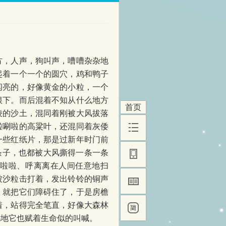
，人声，狗叫声，嘈嘈杂杂地
起着一个一个的圆穴，鸡和鸭子
闪亮的，好像黄金的小粒，一个
根下。而后混着不知从什么地方
首页
棱的沙土，混同着刚被大风拔落
啦唰啦的高粱叶，还混同着灰倭
一些红纸片，那是过新年时门前
的条子，也都被大风撕得一条一条
唰啦啦、呼离离在人间任意地扫
被沙粒击打着，发出铃铃的铜声
，就把它们障碍住了，于是房檐
着，站得完全笔直，好像大森林
呜地它也赋着生命似的叫喊。