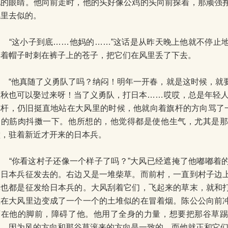
他的眼睛。他向前走时，他的头好像公鸡的头向前探着，那顽强
风里去似的。
“这小子到底……他妈的……”这话是从昨天晚上他就不停止
摔着帽子时刺在裤子上的苍子，把它们在风里丢了下去。
“他真随了义勇队了吗？纳闷！明年一开春，就是这时候，就
上秋也可以娶过来呀！当了义勇队，打日本……哎哎，总是年轻人
旗杆，仍旧挺直地站在大风里的时候，他就向着旗杆的方向骂了一
身的筋肉抖擞一下。他所想的，他觉得都是使他生气，尤其是
堂，驻着新近才开来的日本兵。
“你看这村子还像一个样子了吗？”大风已经遮掩了他嘟嘟着
是日本兵征发去的。右边又是一堆柴草。而前村，一直到村子边
草也都是征发给日本兵的。大风刮着它们，飞起来的草末，就和
堆在大风里边变成了一个一个的土堆似的在冒着烟。陈公公向前
滚在他的脚前，障碍了他。他用了全身的力量，想要把那谷草
到。因为风的方向和那谷草滚来的方向是一致的，而他就正和它