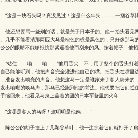
“这是一块石头吗？真没见过！这是什么年头，……一捆谷草比
他还想要骂一些别的话，就是关于日本子的。他一抬头看见两
来。几乎不能看清那两匹大马是棕色的或是黑色的，只好像那马
陈公公的眼睛不能够抵抗那紧逼着他而刮来的风。按着帽子，他
“站住……嘞……嘞……”他用舌尖，不，用了整个的舌头打
他自己能够听到，他把声音完全灌进他自己的嘴。把舌头在嘴里
里，准备发出响亮的声音。他想这马一定是谁家来了客人骑来的
再发出嘞嘞的唤马声，那马已经跑到他的前边。他想要把它们拦
把手缩回来，他看见马身上盖着的圆的日本军营里的火印：
“这哪是客人的马呀！这明明是他妈……”
陈公公的胡子挂上了几颗谷草叶，他一边掠着它们就打开了房