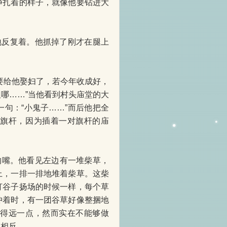
挣扎着的样子，就像他要钻进大
地反复着。他抓掉了刚才在腿上
要给他娶妇了，若今年收成好，
哪……”当他看到村头庙堂的大
句：“小鬼子……”而后他把全
那旗杆，因为插着一对旗杆的庙
的嘴。他看见左边有一堆柴草，
上，一排一排地堆着柴草。这柴
打谷子扬场的时候一样，每个草
冲着时，有一团谷草好像整捆地
踢得远一点，然而实在不能够做
们相反。