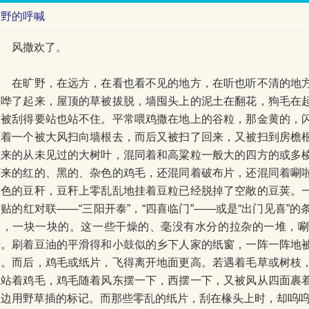
旷野的呼喊
风撒欢了。
在旷野，在远方，在看也看不见的地方，在听也听不清的地方
喧哗了起来，屋顶的草被拔脱，墙囤头上的泥土在翻花，狗毛在
们被刮得要站也站不住。平常喂鸡撒在地上的谷粒，那金黄的，
跟着一个被大风扫向墙根去，而后又被扫了回来，又被扫到房檐
飘来的从未见过的大树叶，混同着和高粱粒一般大的四方的或多
下来的红的、黑的、杂色的鸡毛，还混同着破布片，还混同着唰
瓜色的豆秆，豆秆上零乱乱地挂着豆粒已经脱掉了空敞的豆荚。
贴的红对联——“三阳开泰”，“四喜临门”——或是“出门见喜”
的，一块一块的。这一些干燥的、毫没有水分的拉杂的一堆，
着。刷着豆油的平滑得和小鼓似的乡下人家的纸窗，一阵一阵地
来。而后，鸡毛或纸片，飞得离开地面更高。若遇着毛草或树枝
上站着鸡毛，鸡毛随着风东摆一下，西摆一下，又被风从四面裹
里边用野草插的标记。而那些零乱的纸片，刮在椽头上时，却呜