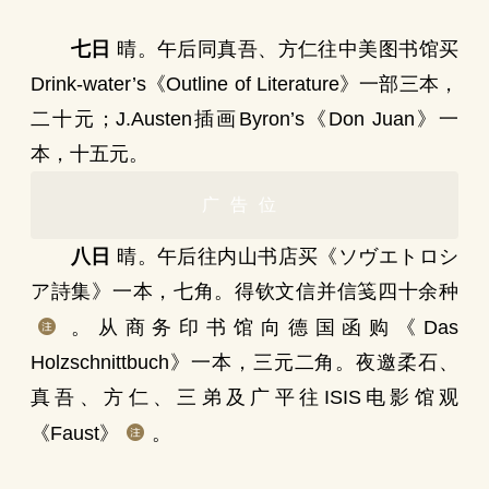
七日
晴。午后同真吾、方仁往中美图书馆买
Drink-water’s《Outline of Literature》一部三本，
二十元；J.Austen插画Byron’s《Don Juan》一
本，十五元。
广告位
八日
晴。午后往内山书店买《ソヴエトロシ
ア詩集》一本，七角。得钦文信并信笺四十余种
。从商务印书馆向德国函购《Das
Holzschnittbuch》一本，三元二角。夜邀柔石、
真吾、方仁、三弟及广平往ISIS电影馆观
《Faust》
。