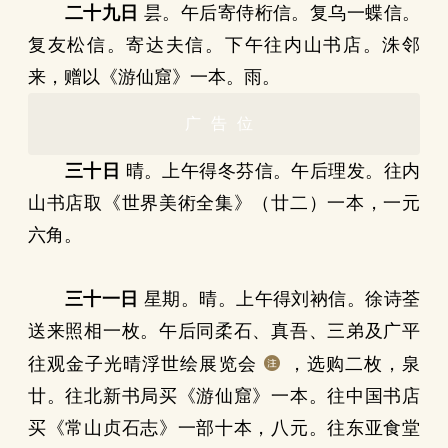
二十九日
昙。午后寄侍桁信。复乌一蝶信。
复友松信。寄达夫信。下午往内山书店。洙邻
来，赠以《游仙窟》一本。雨。
广告位
三十日
晴。上午得冬芬信。午后理发。往内
山书店取《世界美術全集》（廿二）一本，一元
六角。
三十一日
星期。晴。上午得刘衲信。徐诗荃
送来照相一枚。午后同柔石、真吾、三弟及广平
往观金子光晴浮世绘展览会
，选购二枚，泉
廿。往北新书局买《游仙窟》一本。往中国书店
买《常山贞石志》一部十本，八元。往东亚食堂