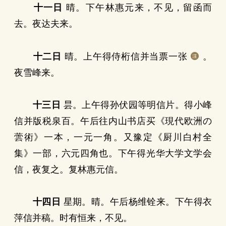
十一日
晴。下午林惠元来，不见，留函而
去。夜达夫来。
十二日
晴。上午得侍桁信并当票一张
。
夜雪峰来。
十三日
昙。上午得孙伏园等明信片。得小峰
信并版税泉百。午后往内山书店买《現代欧洲の
蕓術》一本，一元一角。又豫定《厨川白村全
集》一部，六元四角也。下午得光华大学文学会
信，夜复之。复林惠元信。
十四日
星期。晴。午后杨维铨来。下午得衣
萍信并稿。时有恒来，不见。