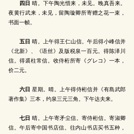
四日
晴。下午陶光惜来，未见。晚真吾来。
夜黄行武来，未见，留陶璇卿所寄赠之花一束，
书面一帧。
五日
晴。上午得王仁山信。午后得小峰信并
《北新》、《语丝》及版税泉一百元。得陈泽川
信。得裘柱常信。收侍桁所寄《グレコ》一本，
价二元。
六日
星期。晴。上午得侍桁信并《有島武郎
著作集》三本，约泉三元三角。下午达夫来。
七日
晴。上午寄矛尘信。寄侍桁信。寄淑卿
信。午后寄中国书店信。往内山书店买书五种，