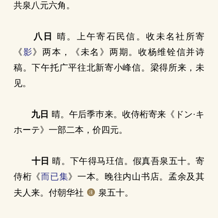
共泉八元六角。
八日
晴。上午寄石民信。收未名社所寄
《
影
》两本，《未名》两期。收杨维铨信并诗
稿。下午托广平往北新寄小峰信。梁得所来，未
见。
九日
晴。午后季巿来。收侍桁寄来《ドン·キ
ホーテ》一部二本，价四元。
十日
晴。下午得马玨信。假真吾泉五十。寄
侍桁《
而已集
》一本。晚往内山书店。孟余及其
夫人来。付朝华社
泉五十。