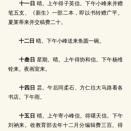
十一日
晴。上午得子英信。下午小峰来并赠
笔五支、《新生》一部二本，即以书转赠广平。
夏莱蒂来并交稿费二十。
十二日
晴。下午小峰送来鱼圆一碗。
十叁日
星期。晴。上午得协和信。下午杨维
铨来。夜画室来。
十四日
昙。午后同柔石、方仁往大马路看各
书店。下午雨。
十五日
晴。上午寄小峰信。得曙天信。下午
刘衲来。收教育部去年十二月分编辑费三百。得