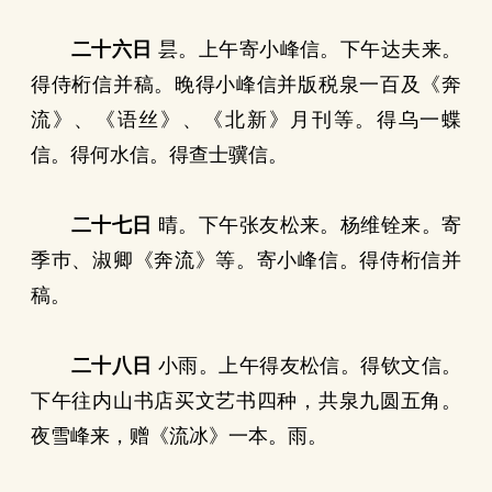
二十六日
昙。上午寄小峰信。下午达夫来。
得侍桁信并稿。晚得小峰信并版税泉一百及《奔
流》、《语丝》、《北新》月刊等。得乌一蝶
信。得何水信。得查士骥信。
二十七日
晴。下午张友松来。杨维铨来。寄
季巿、淑卿《奔流》等。寄小峰信。得侍桁信并
稿。
二十八日
小雨。上午得友松信。得钦文信。
下午往内山书店买文艺书四种，共泉九圆五角。
夜雪峰来，赠《流冰》一本。雨。