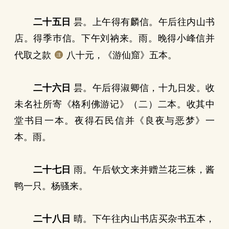
二十五日
昙。上午得有麟信。午后往内山书
店。得季巿信。下午刘衲来。雨。晚得小峰信并
代取之款
八十元，《游仙窟》五本。
二十六日
昙。午后得淑卿信，十九日发。收
未名社所寄《格利佛游记》（二）二本。收其中
堂书目一本。夜得石民信并《良夜与恶梦》一
本。雨。
二十七日
雨。午后钦文来并赠兰花三株，酱
鸭一只。杨骚来。
二十八日
晴。下午往内山书店买杂书五本，