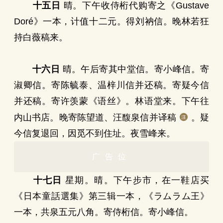
十五日
晴。下午收侍桁代购寄之《Gustave
Doré》一本，计值十二元。得刘衲信。晚林若狂
持白薇稿来。
十六日
晴。午后寄其中堂信。寄小峰信。寄
淑卿信。寄陈毓泰、温梓川信并还稿。寄疑今信
并还稿。寄许羡蒙《语丝》。林语堂来。下午往
内山书店。晚寄陈望道、汪馥泉信并译稿
。疑
今信复退回，因觅不到住址。夜雪峰来。
广告位
十七日
星期。晴。下午步市，在一鞋店买
《日本童話選集》第三辑一本，《ラムラム王》
一本，共泉五元八角。寄侍桁信。寄小峰信。