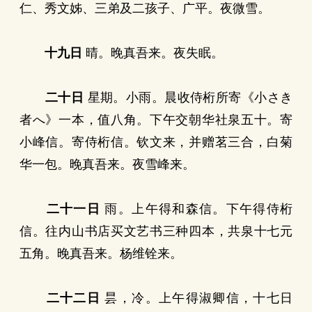
仁、秀文姊、三弟及二孩子、广平。夜微雪。
十九日
晴。晚真吾来。夜失眠。
二十日
星期。小雨。晨收侍桁所寄《小さき
者へ》一本，值八角。下午交朝华社泉五十。寄
小峰信。寄侍桁信。钦文来，并赠茗三合，白菊
华一包。晚真吾来。夜雪峰来。
二十一日
雨。上午得和森信。下午得侍桁
信。往内山书店买文艺书三种四本，共泉十七元
五角。晚真吾来。杨维铨来。
二十二日
昙，冷。上午得淑卿信，十七日