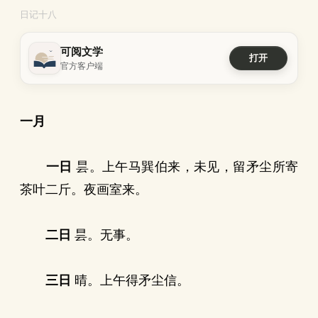
日记十八
可阅文学
打开
官方客户端
一月
一日
昙。上午马巽伯来，未见，留矛尘所寄
茶叶二斤。夜画室来。
二日
昙。无事。
三日
晴。上午得矛尘信。