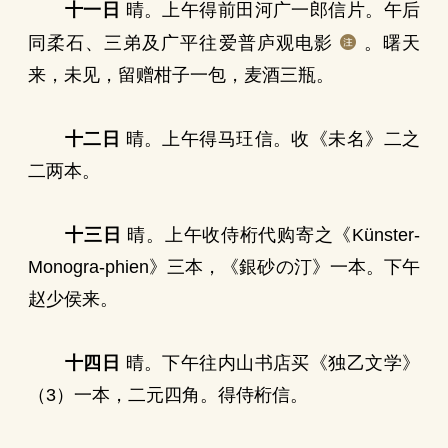
十一日
晴。上午得前田河广一郎信片。午后
同柔石、三弟及广平往爱普庐观电影
。曙天
来，未见，留赠柑子一包，麦酒三瓶。
十二日
晴。上午得马玨信。收《未名》二之
二两本。
十三日
晴。上午收侍桁代购寄之《Künster-
Monogra-phien》三本，《銀砂の汀》一本。下午
赵少侯来。
十四日
晴。下午往内山书店买《独乙文学》
（3）一本，二元四角。得侍桁信。