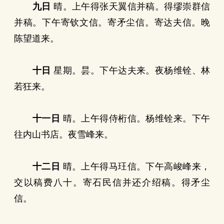
九日
晴。上午得张天翼信并稿。得缪崇群信
并稿。下午寄钦文信。寄矛尘信。寄达夫信。晚
陈望道来。
十日
星期。昙。下午达夫来。夜杨维铨、林
若狂来。
十一日
晴。上午得侍桁信。杨维铨来。下午
往内山书店。夜雪峰来。
十二日
晴。上午得马玨信。下午高峻峰来，
交以稿费八十。寄石民信并还介绍稿。得矛尘
信。