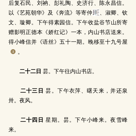
后复石民、刘衲、彭礼陶、史济行、陈永昌信。
以《艺苑朝华》及《奔流》等寄仲
、淑卿、钦
文、璇卿。下午得素园信。下午收盐谷节山所寄
赠影明正德本《娇红记》一本，内山书店送来。
得小峰信并《语丝》五十一期。晚移至十九号屋
。
二十二日
昙。下午往内山书店。
二十三日
昙。下午衣萍、曙天来，并还泉
卅。夜风。
二十四日
星期。昙。下午小峰来。夜雪峰
来。