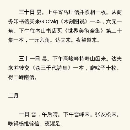
三十日
昙。上午寄马玨信并照相一枚。从商
务印书馆买来G.Craig《木刻图说》一本，六元一
角。下午往内山书店买《世界美術全集》第二十
集一本，一元六角。达夫来。夜望道来。
三十一日
昙。下午高峻峰持寿山函来。达夫
来并转交《森三千代詩集》一本，赠粽子十枚。
得王峙南信。
二月
一日
雪，午后晴。下午雪峰来。张友松来。
晚得杨维铨信。夜濯足。