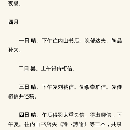
夜餐。
四月
一日
晴。下午往内山书店。晚郁达夫、陶晶
孙来。
二日
昙。上午得侍桁信。
三日
晴。下午复刘衲信。复缪崇群信。复侍
桁信并还稿。
四日
晴。午后得羽太重久信。得淑卿信，下
午复。往内山书店买《詩ト詩論》等三本，共泉