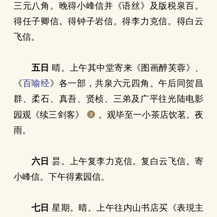
三元八角。晚得小峰信并《语丝》及版税泉百。
得任子卿信。得钟子岩信。得李力克信。得白云
飞信。
五日
晴。上午其中堂寄来《图画醉芙蓉》、
《
百喻经
》各一部，共泉六元四角。午后同贺昌
群、柔石、真吾、贤桢、三弟及广平往光陆电影
园观《续三剑客》
。观毕至一小茶店饮茗。夜
雨。
六日
昙。上午复李力克信。复白云飞信。寄
小峰信。下午得素园信。
七日
星期。晴。上午往内山书店买《表現主