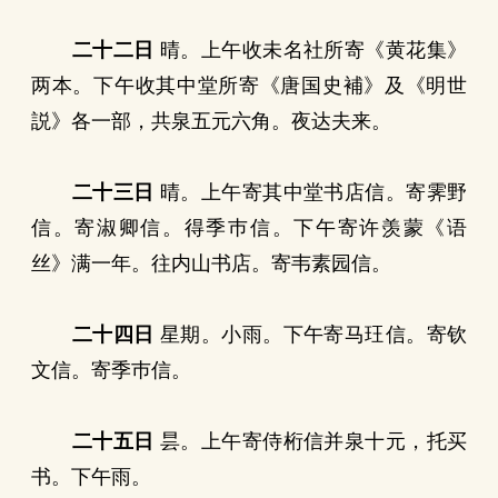
二十二日
晴。上午收未名社所寄《黄花集》
两本。下午收其中堂所寄《唐国史補》及《明世
説》各一部，共泉五元六角。夜达夫来。
二十三日
晴。上午寄其中堂书店信。寄霁野
信。寄淑卿信。得季巿信。下午寄许羡蒙《语
丝》满一年。往内山书店。寄韦素园信。
二十四日
星期。小雨。下午寄马玨信。寄钦
文信。寄季巿信。
二十五日
昙。上午寄侍桁信并泉十元，托买
书。下午雨。