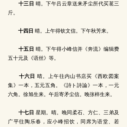
十三日
晴。下午吕云章送来矛尘所代买茗三
斤。
十四日
晴。上午得钦文信。下午秋芳来。
十五日
晴。下午得小峰信并《奔流》编辑费
五十元及《语丝》等。
十六日
晴。上午往内山书店买《西欧図案
集》一本，五元五角。《詩ト詩論》一本，一元
六角。徐旭生来。午后寄矛尘信。晚张梓生来。
十七日
星期。晴。晚同柔石、方仁、三弟及
广平往陶乐春，应小峰招饮，同席为语堂、若