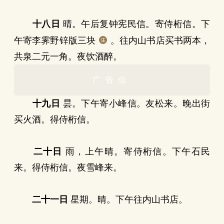
十八日
晴。午后复钟宪民信。寄侍桁信。下
午寄李霁野锌版三块
。往内山书店买书两本，
共泉二元一角。夜饮酒醉。
广告位
十九日
昙。下午寄小峰信。友松来。晚出街
买火酒。得侍桁信。
二十日
雨，上午晴。寄侍桁信。下午石民
来。得侍桁信。夜雪峰来。
二十一日
星期。晴。下午往内山书店。