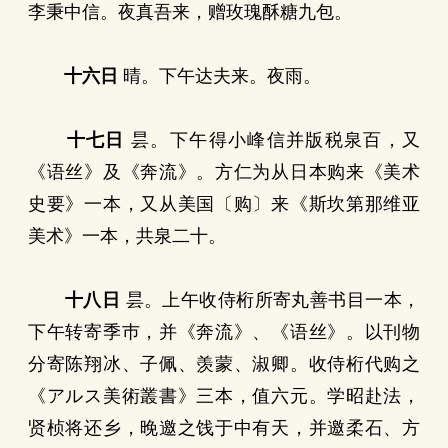
李秉中信。夜真吾来，赠玫瑰酥糖九包。
十六日
晴。下午达夫来。夜雨。
十七日
昙。下午得小峰信并版税泉百，又
《语丝》及《奔流》。方仁为从日本购来《美术
史要》一本，又从美国〔购〕来《斯坎第那维亚
美术》一本，共泉二十。
十八日
昙。上午收侍桁所寄丸善书目一本，
下午转寄季巿，并《奔流》、《语丝》。以刊物
分寄陈翔冰、子佩、羡蒙、淑卿。收侍桁代购之
《アルス美術叢書》三本，值六元。学昭赴法，
贤桢将还乡，晚邀之饯于中有天，并邀柔石、方