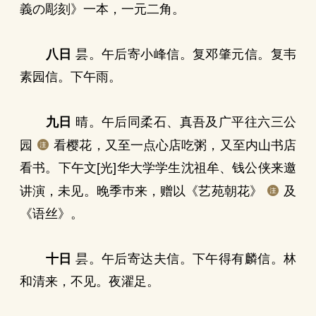
義の彫刻》一本，一元二角。
八日
昙。午后寄小峰信。复邓肇元信。复韦
素园信。下午雨。
九日
晴。午后同柔石、真吾及广平往六三公
园
看樱花，又至一点心店吃粥，又至内山书店
看书。下午文[光]华大学学生沈祖牟、钱公侠来邀
讲演，未见。晚季巿来，赠以《艺苑朝花》
及
《语丝》。
十日
昙。午后寄达夫信。下午得有麟信。林
和清来，不见。夜濯足。