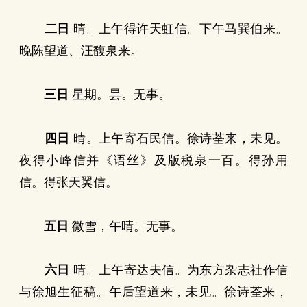
二日
晴。上午得许天虹信。下午马巽伯来。
晚陈望道、汪馥泉来。
三日
星期。昙。无事。
四日
晴。上午寄石民信。徐诗荃来，未见。
夜得小峰信并《语丝》及版税泉一百。得孙用
信。得张天翼信。
五日
微雪，午晴。无事。
六日
晴。上午寄达夫信。为东方杂志社作信
与徐旭生征稿。午后望道来，未见。徐诗荃来，