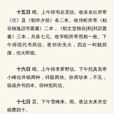
十五日
晴。上午得韦丛芜信。收未名社所寄
《
坟
》及《朝华夕拾》各二本。收侍桁所寄《粕
谷独逸語学叢書》二本，《郁文堂独谷[和]対訳叢
書》三本，共泉七元。收学昭所寄照相一枚。下
午得现代书局信。夜邻街失火，四近一时颇扰
攘，但火即熄。
十六日
晴。上午得李霁野信。下午托真吾寄
小峰信并稿两种，锌版两块。孙席珍来，不见，
留函并书四本。得钟宪民信。
十七日
昙。下午雪峰来。雨。夜达夫来并交
稿费四十。