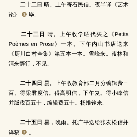
二十二日
晴。上午寄石民信。夜半译《艺术
论》
毕。
二十三日
晴。上午收学昭代买之《Petits
Poèmes en Prose》一本。下午内山书店送来
《厨川白村全集》第五本一本。雪峰来。夜林和
清来辞行，不见。
二十四日
昙。上午收教育部二月分编辑费三
百。得梁君度信。得高明信，下午复。得小峰信
并版税百五十，编辑费五十。杨维铨来。
二十五日
昙，晚雨。托广平送给张友松信并
译稿
。