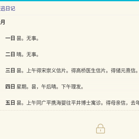
鲁迅日记
一月
一日
昙。无事。
二日
晴。无事。
三日
昙。上午得宋崇义信片。得高桥医生信片。得储元熹信
四日
星期。昙，午后晴。下午理发。
五日
昙。上午同广平携海婴往平井博士寓诊。得母亲信，去