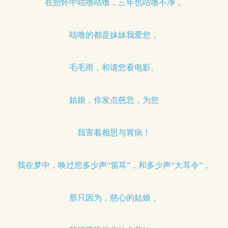
在您怀中咕噜咕噜，三年也咕噜不净，
咕噜的都是妹妹我爱您，
毛毛雨，和请您看电影。
姑娘，你发点慈悲，为您
我害着相思与胃病！
我在梦中，唤过您多少声“笛耳”，和多少声“大耳令”，
那只因为，慈心的姑娘，