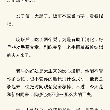
反正邮局不远。
发了信，天黑了。饭前不应当写字，看看报
吧。
晚饭后，吃了两个梨，为是有助于消化，好
早些动手写文章。刚吃完梨，老牛同着新近结婚
的夫人来了。
老牛的好处是天生来的没心没肺。他能不管
你多么忙，也不管你的脸长到什么尺寸，他要是
谈起来，便把时间观念完全忘掉。不过，今天是
和新妇同来，我想他决不会坐那么大的工夫。