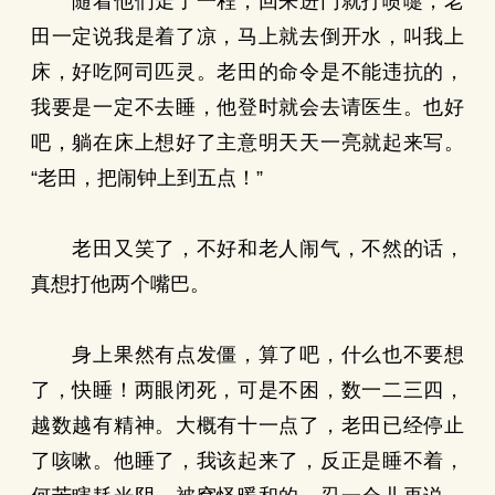
随着他们走了一程，回来进门就打喷嚏，老
田一定说我是着了凉，马上就去倒开水，叫我上
床，好吃阿司匹灵。老田的命令是不能违抗的，
我要是一定不去睡，他登时就会去请医生。也好
吧，躺在床上想好了主意明天天一亮就起来写。
“老田，把闹钟上到五点！”
老田又笑了，不好和老人闹气，不然的话，
真想打他两个嘴巴。
身上果然有点发僵，算了吧，什么也不要想
了，快睡！两眼闭死，可是不困，数一二三四，
越数越有精神。大概有十一点了，老田已经停止
了咳嗽。他睡了，我该起来了，反正是睡不着，