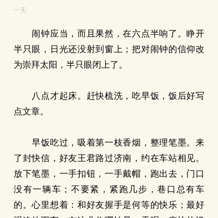
一天
闹钟应当，而且果然，在六点半响了。睁开
半只眼，日光还没射到窗上；把对闹钟的信仰改
为崇拜太阳，半只眼闭上了。
八点才起床。赶快梳洗，吃早饭，饭后好写
点文章。
早饭吃过，吸着第一枝香烟，整理笔墨。来
了封快信，好友王君路过济南，约在车站相见。
放下笔墨，一手扣钮，一手戴帽，跑出去，门口
没有一辆车；不要紧，紧跑几步，巷口总有车
的。心里想着：和好友握手是何等的快乐；最好