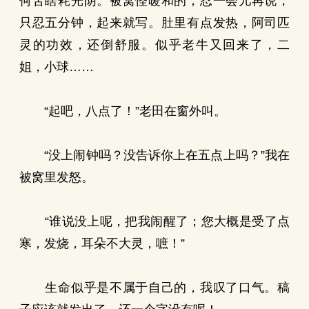
何苦瞎耗光阴。被窝怪暖和的，忍一会儿再说，
只忍五分钟，起来就写。肚里有点发热，阿司匹
灵的功效，还倒舒服。似乎老牛又回来了，二
姐，小球……
“起吧，八点了！”老田在窗外叫。
“没上闹钟吗？没告诉你上在五点上吗？”我在
被窝里发怒。
“谁说没上呢，把我闹醒了；您大概是受了点
寒，发烧，耳朵不大灵，嗻！”
生命似乎是不属于自己的，我叹了口气。稿