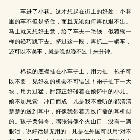
车进了小巷。这才想起在街上的好处；小巷
里的车不但是挤住，而且无论如何再也退不出。
马上就又想好主意，给了车夫一毛钱，似猿猴一
样的轻巧跳下去。挤过这一段，再抓上一辆车，
还可以不误事，就是晚也晚不过十来分钟。
棉袄的底襟挂在小车子上，用力扯，袍子可
以不要，见好友的机会不可错过！袍子扯下一大
块，用力过猛，肘部正好碰着在娘怀中的小儿。
娘不加思索，冲口而成，凡是我不爱听的都清清
楚楚的送到耳中，好像我带着无线广播的耳机似
的。孩子哭得奇，嘴张得像个火山口；没有一滴
眼泪，说好话是无用的；凡是在外国可以用“对不