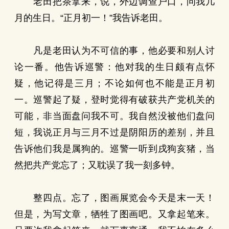
老田把茶拿来，说，外边调查户口，问我几
月的生日。“正月初一！”我告诉老田。
凡是老田认为不可信的事，他必要和别人讨
论一番。他告诉巡警：他对我的生日颇有点怀
疑，他记得是三月；不论如何也不能是正月初
一。巡警起了疑，登时觉得有破获共产党机关的
可能，非当面盘问我不可。我自然没被他们盘问
短，我说正月与三月不过是阴阳历的差别，并且
告诉他们我是属狗的。巡警一听到戌狗亥猪，当
然把共产党忘了；又耽误了我一刻多钟。
整四点。忘了，图画展览会今天是末一天！
但是，为写文章，牺牲了图画吧。又拿起笔来。